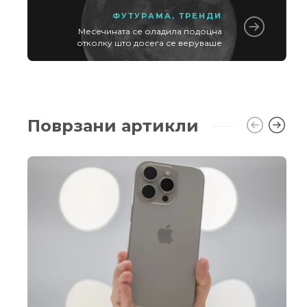
ФУТУРАМА
,
ТРЕНДИ
Месечината се оладила подоцна
отколку што досега се веруваше
Поврзани артикли