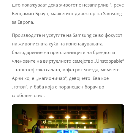
што покажуваат дека животот е незапирлив “, рече
Бенџамин Браун, маркетинг директор на Samsung
за Европа.
Производите и услугите на Samsung се во фокусот
на живописната куќа на изненадувањата,
благодарение на претставниците на брендот и
членовите на виртуелното семејство „Unstoppable“
– татко кој сака салата, маjка рок sвездa, момчето
Арчи кој е „магионичар“, девојчето Ева кое
„готви“, и баба која е поранешен борач во
слободен стил.