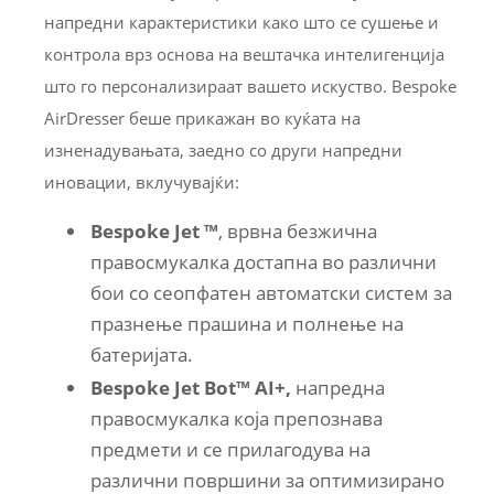
напредни карактеристики како што се сушење и
контрола врз основа на вештачка интелигенција
што го персонализираат вашето искуство. Bespoke
AirDresser беше прикажан во куќата на
изненадувањата, заедно со други напредни
иновации, вклучувајќи:
Bespoke Jet
™
, врвна безжична
правосмукалка достапна во различни
бои со сеопфатен автоматски систем за
празнење прашина и полнење на
батеријата.
Bespoke Jet Bot
™
AI+
,
напредна
правосмукалка која препознава
предмети и се прилагодува на
различни површини за оптимизирано