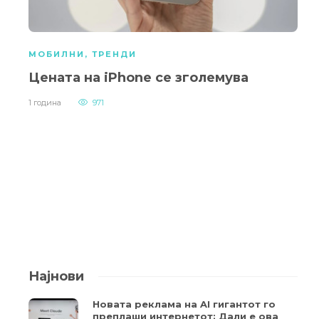
МОБИЛНИ
,
ТРЕНДИ
Цената на iPhone се зголемува
1 година
971
Најнови
Новата реклама на AI гигантот го
преплаши интернетот: Дали е ова