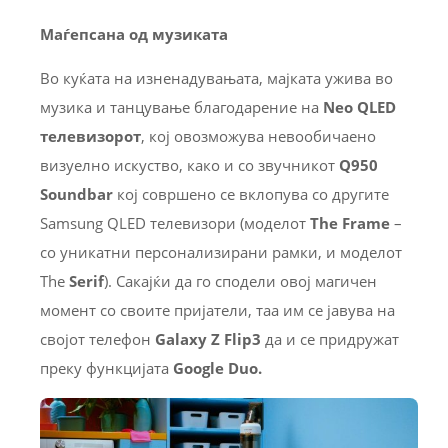
Маѓепсана од
музиката
Во куќата на изненадувањата, мајката ужива во
музика и танцување благодарение на
Neo QLED
телевизорот
, кој овозможува невообичаено
визуелно искуство, како и со звучникот
Q950
Soundbar
кој совршено се вклопува со другите
Samsung QLED телевизори (моделот
The Frame
–
со уникатни персонализирани рамки, и моделот
The
Serif
). Сакајќи да го сподели овој магичен
момент со своите пријатели, таа им се јавува на
својот телефон
Galaxy Z Flip3
да и се придружат
преку функцијата
Google Duo.