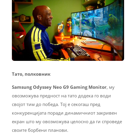
Тато, полковник
Samsung Odyssey Neo G9 Gaming Monitor
, му
овозможува предност на тато додека го води
својот тим до победа. Тој е секогаш пред
конкуренцијата поради динамичниот закривен
екран што му овозможува целосно да ги спроведе
своите борбени планови.