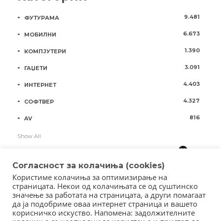
9.481
ФУТУРАМА
6.673
МОБИЛНИ
1.390
КОМПЈУТЕРИ
3.091
ГАЏЕТИ
4.403
ИНТЕРНЕТ
4.327
СОФТВЕР
816
AV
Show All
Согласност за колачиња (cookies)
Користиме колачиња за оптимизирање на
страницата. Некои од колачињата се од суштинско
значење за работата на страницата, а други помагаат
да ја подобриме оваа интернет страница и вашето
корисничко искуство. Напомена: задолжителните