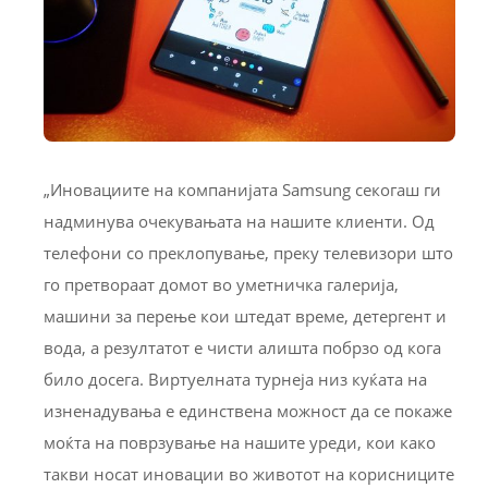
„Иновациите на компанијата Samsung секогаш ги
надминува очекувањата на нашите клиенти. Од
телефони со преклопување, преку телевизори што
го претвораат домот во уметничка галерија,
машини за перење кои штедат време, детергент и
вода, а резултатот е чисти алишта побрзо од кога
било досега. Виртуелната турнеја низ куќата на
изненадувања е единствена можност да се покаже
моќта на поврзување на нашите уреди, кои како
такви носат иновации во животот на корисниците