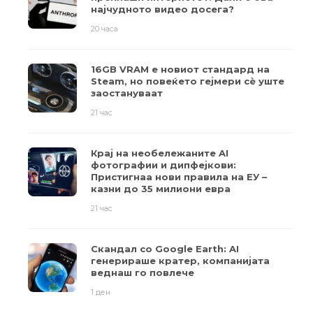
најчудното видео досега?
20 часа
16GB VRAM е новиот стандард на
Steam, но повеќето гејмери ​​сè уште
заостануваат
21 час
Крај на необележаните AI
фотографии и дипфејкови:
Пристигнаа нови правила на ЕУ –
казни до 35 милиони евра
21 час
Скандал со Google Earth: AI
генерираше кратер, компанијата
веднаш го повлече
1 ден