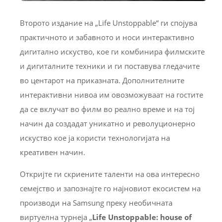
Второто издание на „Life Unstoppable“ ги спојува
практичното и забавното и носи интерактивно
дигитално искуство, кое ги комбинира филмските
и дигиталните техники и ги поставува гледачите
во центарот на приказната. Дополнителните
интерактивни нивоа им овозможуваат на гостите
да се вклучат во филм во реално време и на тој
начин да создадат уникатно и револуционерно
искуство кое ја користи технологијата на
креативен начин.
Откријте ги скриените таленти на ова интересно
семејство и запознајте го најновиот екосистем на
производи на Samsung преку необичната
виртуелна турнеја „
Life Unstoppable: house of