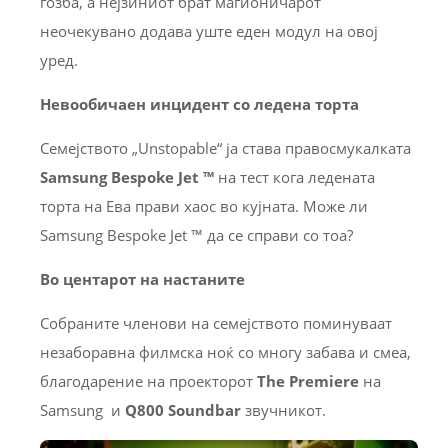
гозба, а нејзиниот брат магионичарот
неочекувано додава уште еден модул на овој
уред.
Невообичаен инцидент со ледена торта
Семејството „Unstopable“ ја става правосмукалката
Samsung Bespoke Jet ™
на тест кога ледената
торта на Ева прави хаос во кујната. Може ли
Samsung Bespoke Jet ™ да се справи со тоа?
Во центарот на настаните
Собраните членови на семејството поминуваат
незаборавна филмска ноќ со многу забава и смеа,
благодарение на проекторот
The Premiere
на
Samsung и
Q800 Soundbar
звучникот.