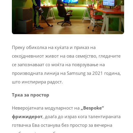
Преку обиколка на куќата и приказ на
секојдневниот живот на ова семејство, гледачите
се запознаваат со моќта на поврзување на
производната линија на Samsung за 2021 година,
што инспирира радост.
Трка за простор
Неверојатната модуларност на
„Bespoke“
фрижидерот
, доаѓа до израз кога талентираната
готвачка Ева останува без простор за вечерна