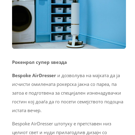
Рокенрол супер
ѕ
везда
Bespoke AirDresser
и дозволува на мајката да ја
исчисти омилената рокерска јакна со пареа, па
затоа е подготвена за специјален изненадувачки
гостин кој доаѓа да го посети семејството подоцна
истата вечер.
Bespoke AirDresser штотуку е претставен низ
целиот свет и нуди прилагодлив дизајн со