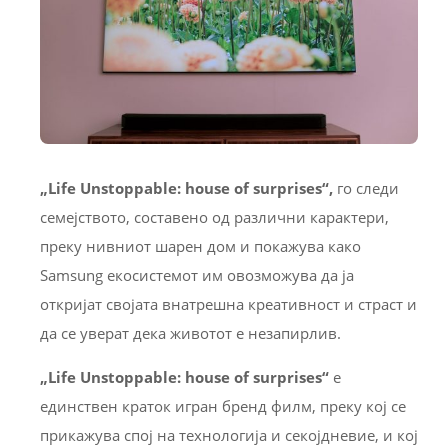
„Life Unstoppable: house of surprises“,
го следи
семејството, составено од различни карактери,
преку нивниот шарен дом и покажува како
Samsung екосистемот им овозможува да ја
откријат својата внатрешна креативност и страст и
да се уверат дека животот е незапирлив.
„Life Unstoppable: house of surprises
“
е
единствен краток игран бренд филм, преку кој се
прикажува спој на технологија и секојдневие, и кој