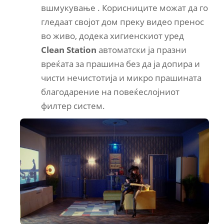
вшмукување . Корисниците можат да го
гледаат својот дом преку видео пренос
во живо, додека хигиенскиот уред
Clean Station
автоматски ја празни
вреќата за прашина без да ја допира и
чисти нечистотија и микро прашината
благодарение на повеќеслојниот
филтер систем.