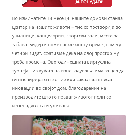
Во изминатите 18 месеци, нашите домови станаа
центар на нашите животи – тие се претворија во
училници, канцеларии, спортски сали, место за
забава. Бидејќи поминавме многу време „помеѓу
четири ѕида“, сфативме дека на овој простор му
треба промена. Овогодинешната виртуелна
турнеја низ куќата на изненадувања има за цел да
ги инспирира сите оние кои сакаат да внесат
иновации во својот дом, благодарение на
производите што го прават животот полн со
изненадувања и уживање.