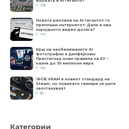
војската и AI гигантот
128
Новата реклама на AI гигантот го
преплаши интернетот: Дали е ова
најчудното видео досега?
113
Крај на необележаните AI
фотографии и дипфејкови:
Пристигнаа нови правила на ЕУ –
казни до 35 милиони евра
103
16GB VRAM е новиот стандард на
Steam, но повеќето гејмери ​​сè уште
заостануваат
65
Категории