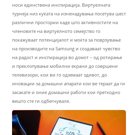
носи единствена инспирација. Виртуелната
турнеја низ куќата на изненадувања посетува шест
различни простории каде што активностите на
членовите на виртуелното семејство го
покажуваат потенцијалот и моќта за поврзување
на производите на Samsung и создаваат чувство
на радост и инспирација во домот – од ротирање
и преклопување мобилни екрани до совршени
телевизори, кои ви го одземаат здивот, до
иновации за домашни апарати кои ве тераат да ги
засакате и оние домашни работи кои претходно
вешто сте ги одбегнувале.