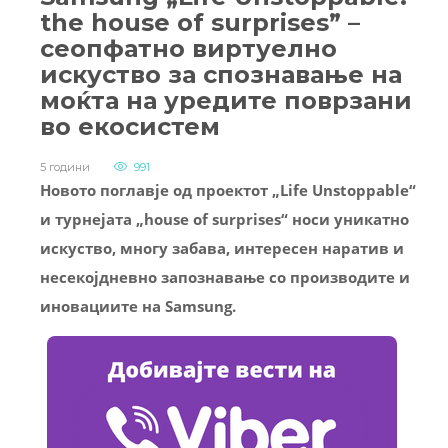
the house of surprises” –
сеопфатно виртуелно
искуство за спознавање на
моќта на уредите поврзани
во екосистем
5 години
991
Новото поглавје од проектот „Life Unstoppable“
и турнејата „house of surprises“ носи уникатно
искуство, многу забава, интересен наратив и
несекојдневно запoзнавање со производите и
иновациите на Samsung.