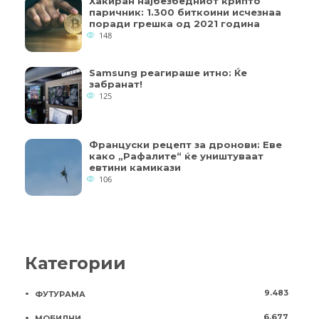
Хакиран најбезбедниот крипто
паричник: 1.300 биткоини исчезнаа
поради грешка од 2021 година
148
Samsung реагираше итно: Ќе
забранат!
125
Француски рецепт за дронови: Еве
како „Рафалите“ ќе уништуваат
евтини камикази
106
Категории
9.483
ФУТУРАМА
6.677
МОБИЛНИ