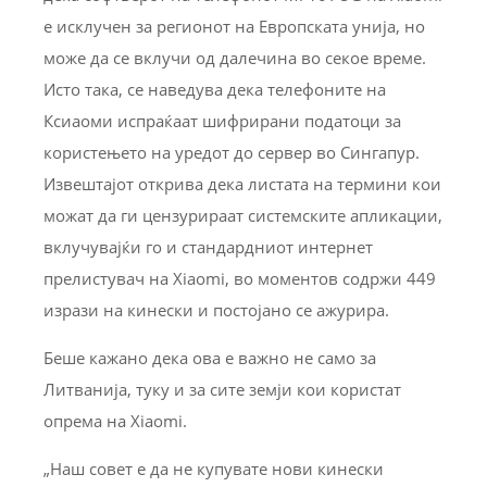
е исклучен за регионот на Европската унија, но
може да се вклучи од далечина во секое време.
Исто така, се наведува дека телефоните на
Ксиаоми испраќаат шифрирани податоци за
користењето на уредот до сервер во Сингапур.
Извештајот открива дека листата на термини кои
можат да ги цензурираат системските апликации,
вклучувајќи го и стандардниот интернет
прелистувач на Xiaomi, во моментов содржи 449
изрази на кинески и постојано се ажурира.
Беше кажано дека ова е важно не само за
Литванија, туку и за сите земји кои користат
опрема на Xiaomi.
„Наш совет е да не купувате нови кинески