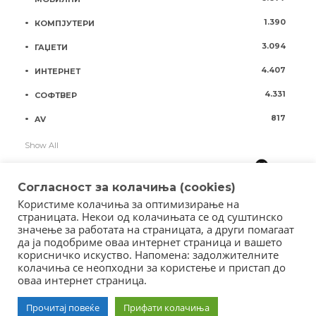
1.390
КОМПЈУТЕРИ
3.094
ГАЏЕТИ
4.407
ИНТЕРНЕТ
4.331
СОФТВЕР
817
AV
Show All
Согласност за колачиња (cookies)
Користиме колачиња за оптимизирање на
страницата. Некои од колачињата се од суштинско
значење за работата на страницата, а други помагаат
да ја подобриме оваа интернет страница и вашето
корисничко искуство. Напомена: задолжителните
колачиња се неопходни за користење и пристап до
оваа интернет страница.
Copyright © 2018 - Member of IAB Macedonia
Member of Clip Media Group / 2017
Прочитај повеќе
Прифати колачиња