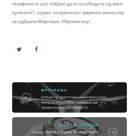
телефони и што побрзо да се ослободите од веќе
купените“, изјави литванскиот заменик министер
за одбрана Маргирис Абукевичиус
ФУТУРАМА
Airbus го претстави електричното
летало CityAirbus потивко од
правосмукалка (ВИДЕО)
ГАЏЕТИ
,
ТРЕНДИ
Galaxy Watch 4 Classic Thom Browne