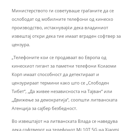
Министерството ги советуваше граѓаните да се
ослободат од мобилните телефони од кинеско
производство, истакнувајќи дека владиниот
извештај откри дека тие имаат вграден софтвер за
цензура.
„Телефоните кои се продаваат во Европа од
кинескиот гигант за паметни телефони Ксиаоми
Корп имаат способност да детектираат и
цензурираат термини како што се „Слободен
Тибет“, „Да живее независноста на Тајван“ или
„Движење за демократија“, соопшти литванската
Агенција за сајбер безбедност.
Во извештајот на литванската Влада се наведува
дека софтверот на телефонот Mi 10T 5G на Xiaomi