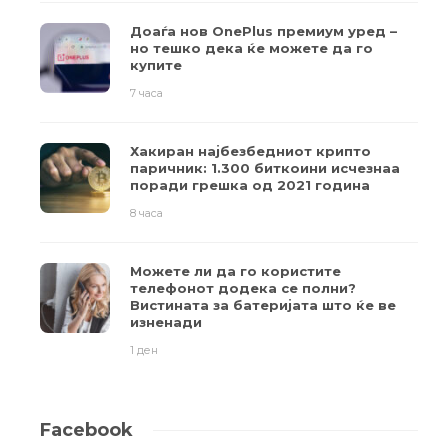
Доаѓа нов OnePlus премиум уред –
но тешко дека ќе можете да го
купите
7 часа
Хакиран најбезбедниот крипто
паричник: 1.300 биткоини исчезнаа
поради грешка од 2021 година
8 часа
Можете ли да го користите
телефонот додека се полни?
Вистината за батеријата што ќе ве
изненади
1 ден
Facebook