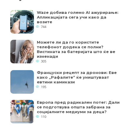
Waze добива големо AI ажурирање:
Апликацијата сега учи како да
возите
744
Можете ли да го користите
телефонот додека се полни?
Вистината за батеријата што ќе ве
изненади
305
Француски рецепт за дронови: Еве
како „Рафалите“ ќе уништуваат
евтини камикази
195
Европа пред радикален потег: Дали
се подготвува општа забрана за
социјалните медиуми за деца?
110