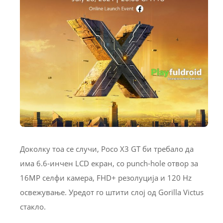
Доколку тоа се случи, Poco X3 GT би требало да
има 6.6-инчен LCD екран, со punch-hole отвор за
16MP селфи камера, FHD+ резолуција и 120 Hz
освежување. Уредот го штити слој од Gorilla Victus
стакло.