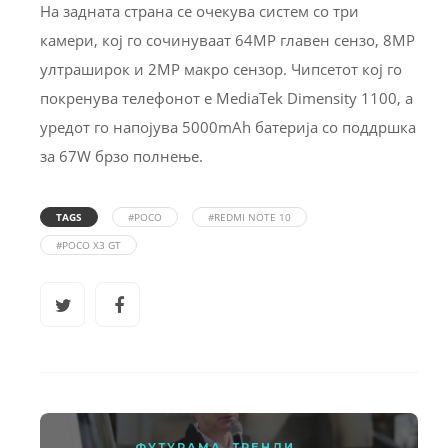
На задната страна се очекува систем со три
камери, кој го сочинуваат 64MP главен сензо, 8MP
ултраширок и 2MP макро сензор. Чипсетот кој го
покренува телефонот е MediaTek Dimensity 1100, а
уредот го напојува 5000mAh батерија со поддршка
за 67W брзо полнење.
TAGS
#POCO
#REDMI NOTE 10
#POCO X3 GT
ФУТУРАМА
,
ТРЕНДИ