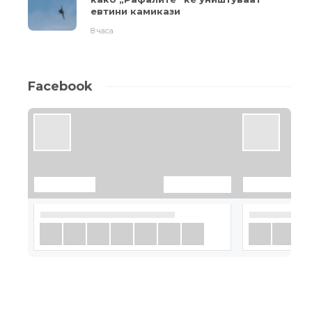
евтини камикази
8 часа
Facebook