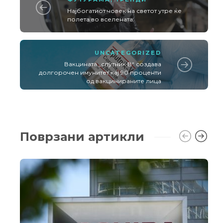
Најбогатиот човек на светот утре ќе
полета во вселената
UNCATEGORIZED
Вакцината „спутник В“ создава
долгорочен имунитет кај 90 проценти
од вакцинираните лица
Поврзани артикли