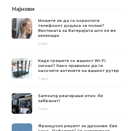
Најнови
Можете ли да го користите
телефонот додека се полни?
Вистината за батеријата што ќе ве
изненади
5 часа
Каде грешите со вашиот Wi-Fi
сигнал? Како правилно да ги
насочите антените на вашиот рутер
7 часа
Samsung реагираше итно: Ќе
забранат!
7 часа
Француски рецепт за дронови: Еве
како „Рафалите“ ќе уништуваат