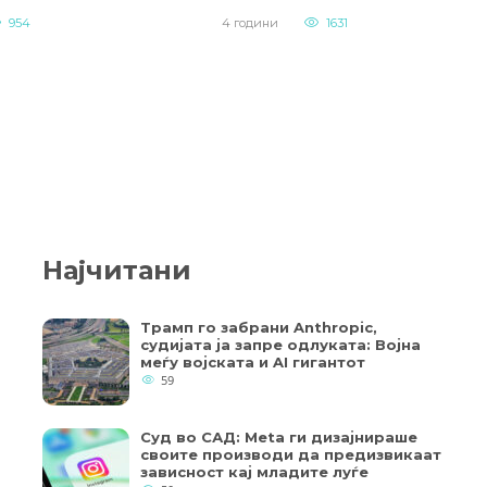
954
4 години
1631
Најчитани
Трамп го забрани Anthropic,
судијата ја запре одлуката: Војна
меѓу војската и AI гигантот
59
Суд во САД: Meta ги дизајнираше
своите производи да предизвикаат
зависност кај младите луѓе