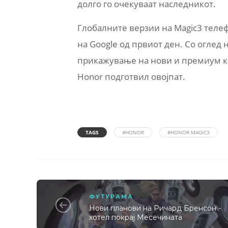
долго го очекуваат наследникот.
Глобалните верзии на Magic3 теле
на Google од првиот ден. Со оглед 
прикажување на нови и премиум ка
Honor подготвил овојпат.
TAGS
#HONOR
#HONOR MAGIC3
ФУТУРАМА
Нови планови на Ричард Бренсон -
хотел покрај Месечината