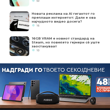
50
Новата реклама на AI гигантот го
преплаши интернетот: Дали е ова
најчудното видео досега?
16
16GB VRAM е новиот стандард на
Steam, но повеќето гејмери ​​сè уште
заостануваат
10
кои од колачињата се од суштинско значење за работата на
ернет страница и вашето корисничко искуство. Напомена:
пристап до оваа интернет страница.
Copyright © 2018 - Member of IAB Macedonia