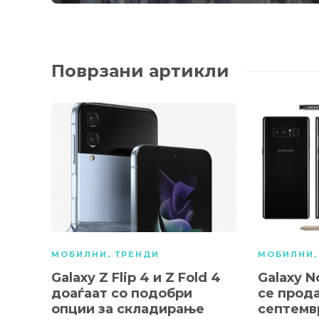
Поврзани артикли
МОБИЛНИ
,
ТРЕНДИ
МОБИЛНИ
Galaxy Z Flip 4 и Z Fold 4
Galaxy N
доаѓаат со подобри
се прода
опции за складирање
септемв