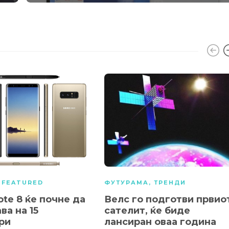
,
FEATURED
ФУТУРАМА
,
ТРЕНДИ
ote 8 ќе почне да
Велс го подготви првио
ва на 15
сателит, ќе биде
ри
лансиран оваа година