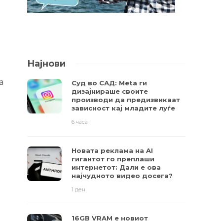
Најнови
а
Суд во САД: Meta ги
дизајнираше своите
производи да предизвикаат
зависност кај младите луѓе
6 часа
Новата реклама на AI
гигантот го преплаши
интернетот: Дали е ова
најчудното видео досега?
1 ден
16GB VRAM е новиот