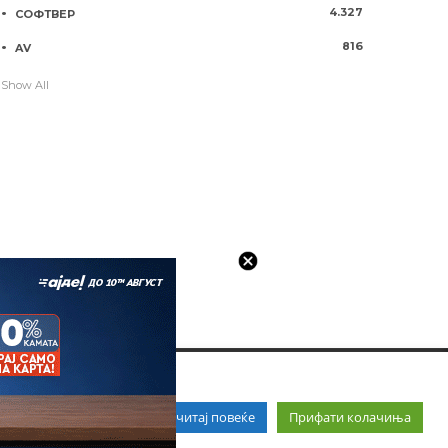
4.327
СОФТВЕР
816
AV
Show All
Прочитај повеќе
Прифати колачиња