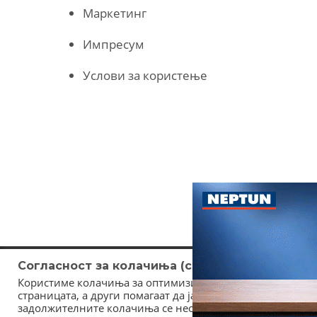
Маркетинг
Импресум
Услови за користење
Согласност за колачиња (cookies)
Користиме колачиња за оптимизирање на страницата. Не
страницата, а други помагаат да ја подобриме оваа инт
задолжителните колачиња се неопходни за користење и 