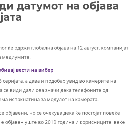
ди датумот на објава
јата
nor ќе одржи глобална објава на 12 август, компанијат
за медиумите.
обивај вести на вибер
 серијата, а дава и подобар увид во камерите на
а се види дали ова значи дека телефоните од
ема испакнатина за модулот на камерата.
се објавени, но се очекува дека ќе постојат повеќе
 е објавен уште во 2019 година и корисниците веќе