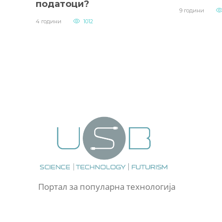
податоци?
9 години
4 години
1012
Портал за популарна технологија