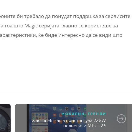
фоните би требало да понудат поддршка за сервисите
на тоа што Magic серијата главно се користеше за
рактеристики, ќе биде интересно да се види што
МОБИЛНИ
,
ТРЕНДИ
Xiaomi Mi Pad 5 пристигнува 22.5W
полнење и MIUI 12.5