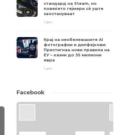
стандард на Steam, но
повеќето гејмери ​​сè уште
заостануваат
1 ден
Крај на необележаните AI
фотографии и дипфејкови:
Пристигнаа нови правила на
ЕУ – казни до 35 милиони
евра
1 ден
Facebook