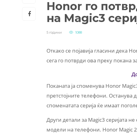
Honor го потвр
на Magic3 сери
5 години
1088
Откако се појавија гласини дека Ho
сега го потврди ова преку покана 
Д
Поканата ја споменува Honor Magic3
претстојните телефони. Останува д
споменатата серија ќе имаат погол
Други детали за Magic3 серијата не 
модели на телефони. Honor Magic 2