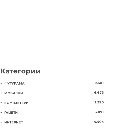
крадците м
6 години
1294
украдат сè
2 години
112
Категории
9.481
ФУТУРАМА
6.673
МОБИЛНИ
1.390
КОМПЈУТЕРИ
3.091
ГАЏЕТИ
4.404
ИНТЕРНЕТ