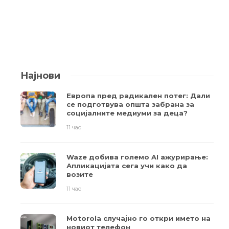
Најнови
Европа пред радикален потег: Дали
се подготвува општа забрана за
социјалните медиуми за деца?
11 час
Waze добива големо AI ажурирање:
Апликацијата сега учи како да
возите
11 час
Motorola случајно го откри името на
новиот телефон