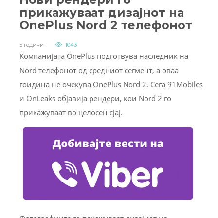
прикажуваат дизајнот на
OnePlus Nord 2 телефонот
5 години
1043
Компанијата OnePlus подготвува наследник на
Nord телефонот од средниот сегмент, а оваа
гоидина не очекува OnePlus Nord 2. Сега 91Mobiles
и OnLeaks објавија рендери, кои Nord 2 го
прикажуваат во целосен сјај.
Фотографиите го покажуваат дизајнот на