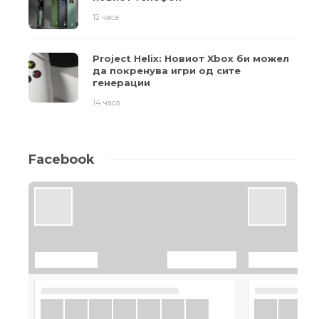
12 часа
Project Helix: Новиот Xbox би можел
да покренува игри од сите
генерации
14 часа
Facebook