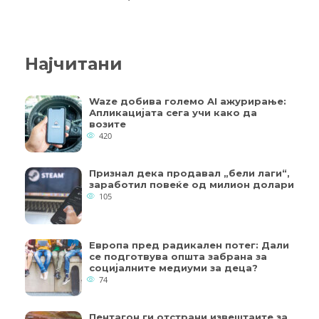
Најчитани
Waze добива големо AI ажурирање:
Апликацијата сега учи како да
возите
420
Признал дека продавал „бели лаги“,
заработил повеќе од милион долари
105
Европа пред радикален потег: Дали
се подготвува општа забрана за
социјалните медиуми за деца?
74
Пентагон ги отстрани извештаите за