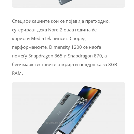
Спецификациите кои се појавија претходно,
сугерираат дека Nord 2 оваа година ќе
користи MediaTek чипсет. Според
перформансите, Dimensity 1200 се наоѓа
помеѓу Snapdragon 865 и Snapdragon 870, а
бенчмарк тестовите открија и поддршка за 8GB
RAM.