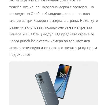
телефонот, кој во најголема мерка е заснован на
изгледот на OnePlus 9 моделот, со правоаголен
систем за три камери на задната страна. Неколкуте
разлики вклучуваат позиционирање на третата
камера и LED блиц модул. Од предната страна се
наоѓа punch-hole селфи камера во горниот лев
агол, а се очекува и сензор за отпечатоци од прсти
под екранот.