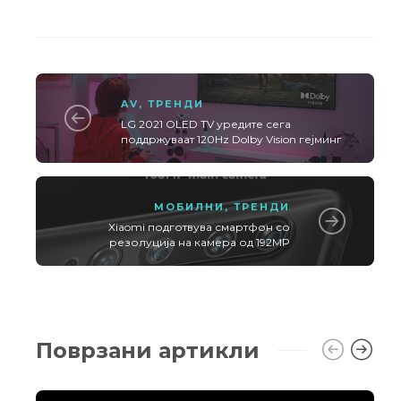
AV
,
ТРЕНДИ
LG 2021 OLED TV уредите сега
поддржуваат 120Hz Dolby Vision гејминг
МОБИЛНИ
,
ТРЕНДИ
Xiaomi подготвува смартфон со
резолуција на камера од 192MP
Поврзани артикли