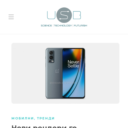
МОБИЛНИ
,
ТРЕНДИ
Нови рендери го