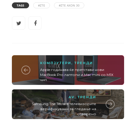
TAGS
#ZTE
#ZTE AXON 30
КОМПЈУТЕРИ
,
ТРЕНДИ
Apple годинава ќе претстави нови
MacBook Pro лаптопи и Mac mini со M1X
чип
AV
,
ТРЕНДИ
Samsung The Terrace телевизорите
верификувани за гледање на
отворено