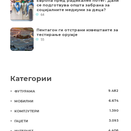
Европа пред радикален потег: Дали
се подготвува општа забрана за
социјалните медиуми за деца?
64
Пентагон ги отстрани извештаите за
тестирање оружје
55
Категории
9.482
ФУТУРАМА
6.674
МОБИЛНИ
1.390
КОМПЈУТЕРИ
3.093
ГАЏЕТИ
4.406
ИНТЕРНЕТ