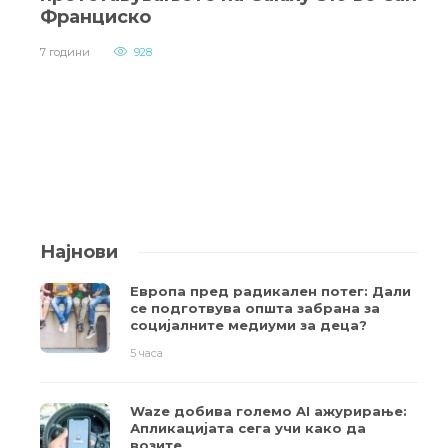
Франциско
7 години
928
Најнови
Европа пред радикален потег: Дали
се подготвува општа забрана за
социјалните медиуми за деца?
5 часа
Waze добива големо AI ажурирање:
Апликацијата сега учи како да
возите