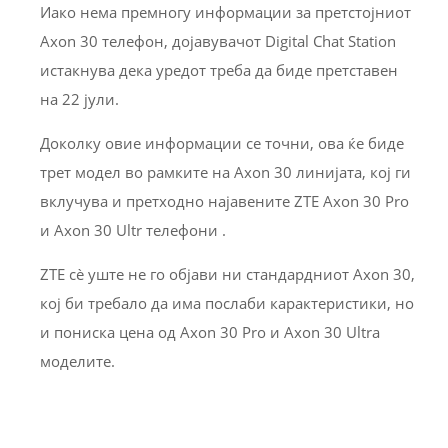
Иако нема премногу информации за претстојниот
Axon 30 телефон, дојавувачот Digital Chat Station
истакнува дека уредот треба да биде претставен
на 22 јули.
Доколку овие информации се точни, ова ќе биде
трет модел во рамките на Axon 30 линијата, кој ги
вклучува и претходно најавените ZTE Axon 30 Pro
и Axon 30 Ultr телефони .
ZTE сè уште не го објави ни стандардниот Axon 30,
кој би требало да има послаби карактеристики, но
и пониска цена од Axon 30 Pro и Axon 30 Ultra
моделите.