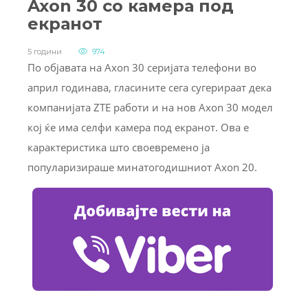
Axon 30 со камера под
екранот
5 години
974
По објавата на Axon 30 серијата телефони во
април годинава, гласините сега сугерираат дека
компанијата ZTE работи и на нов Axon 30 модел
кој ќе има селфи камера под екранот. Ова е
карактеристика што своевремено ја
популаризираше минатогодишниот Axon 20.