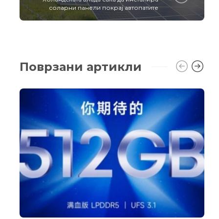
соларни панели покрај автопатите
Поврзани артикли