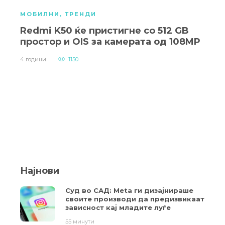
МОБИЛНИ
,
ТРЕНДИ
Redmi K50 ќе пристигне со 512 GB
простор и OIS за камерата од 108MP
4 години
1150
Најнови
Суд во САД: Meta ги дизајнираше
своите производи да предизвикаат
зависност кај младите луѓе
55 минути