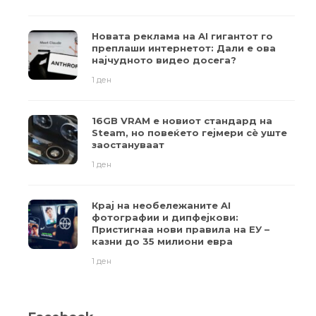
Новата реклама на AI гигантот го
преплаши интернетот: Дали е ова
најчудното видео досега?
1 ден
16GB VRAM е новиот стандард на
Steam, но повеќето гејмери ​​сè уште
заостануваат
1 ден
Крај на необележаните AI
фотографии и дипфејкови:
Пристигнаа нови правила на ЕУ –
казни до 35 милиони евра
1 ден