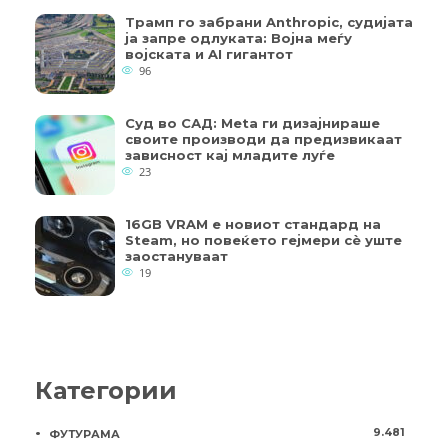
Трамп го забрани Anthropic, судијата
ја запре одлуката: Војна меѓу
војската и AI гигантот
96
Суд во САД: Meta ги дизајнираше
своите производи да предизвикаат
зависност кај младите луѓе
23
16GB VRAM е новиот стандард на
Steam, но повеќето гејмери ​​сè уште
заостануваат
19
Категории
9.481
ФУТУРАМА