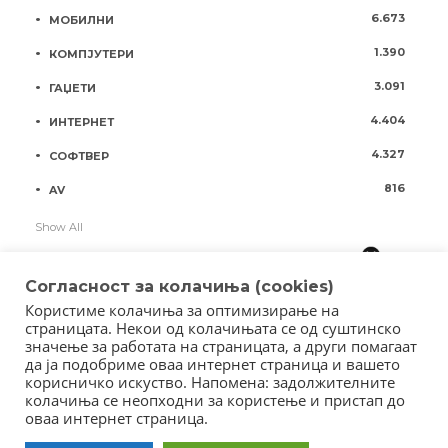
6.673
МОБИЛНИ
1.390
КОМПЈУТЕРИ
3.091
ГАЏЕТИ
4.404
ИНТЕРНЕТ
4.327
СОФТВЕР
816
AV
Show All
Согласност за колачиња (cookies)
Користиме колачиња за оптимизирање на
страницата. Некои од колачињата се од суштинско
значење за работата на страницата, а други помагаат
да ја подобриме оваа интернет страница и вашето
корисничко искуство. Напомена: задолжителните
колачиња се неопходни за користење и пристап до
оваа интернет страница.
Copyright © 2018 - Member of IAB Macedonia