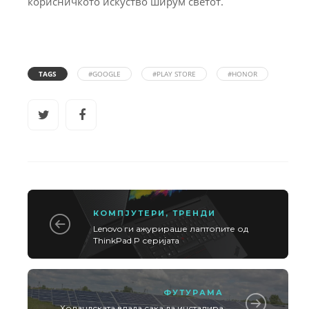
корисничкото искуство ширум светот.
TAGS
#GOOGLE
#PLAY STORE
#HONOR
КОМПЈУТЕРИ
,
ТРЕНДИ
Lenovo ги ажурираше лаптопите од
ThinkPad P серијата
ФУТУРАМА
Холандската влада сака да инсталира