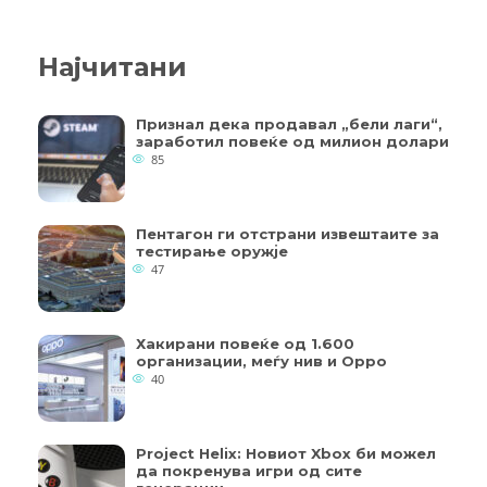
Најчитани
Признал дека продавал „бели лаги“,
заработил повеќе од милион долари
85
Пентагон ги отстрани извештаите за
тестирање оружје
47
Хакирани повеќе од 1.600
организации, меѓу нив и Oppo
40
Project Helix: Новиот Xbox би можел
да покренува игри од сите