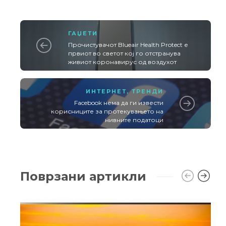
ГАЏЕТИ
Прочистувачот Blueair Health Protect е
првиот во светот кој го отстранува
живиот коронавирус од воздухот
ИНТЕРНЕТ
,
ТРЕНДИ
Facebook нема да ги извести
корисниците за протекувањето на
нивните податоци
Поврзани артикли