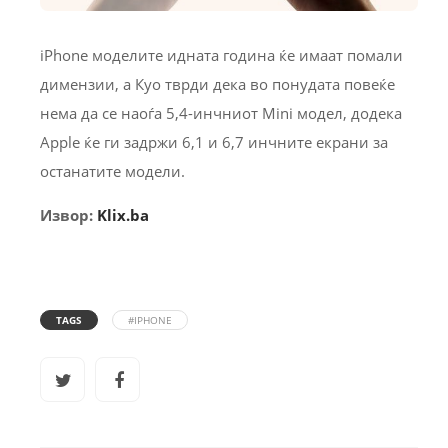
iPhone моделите идната година ќе имаат помали
димензии, а Куо тврди дека во понудата повеќе
нема да се наоѓа 5,4-инчниот Mini модел, додека
Apple ќе ги задржи 6,1 и 6,7 инчните екрани за
останатите модели.
Извор:
Klix.ba
TAGS
#IPHONE