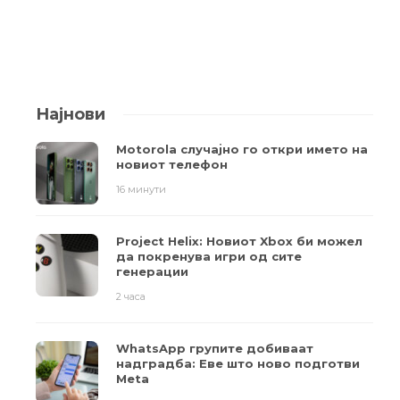
Најнови
Motorola случајно го откри името на
новиот телефон
16 минути
Project Helix: Новиот Xbox би можел
да покренува игри од сите
генерации
2 часа
WhatsApp групите добиваат
надградба: Еве што ново подготви
Meta