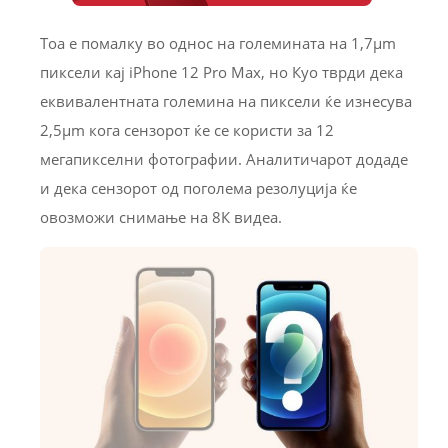
Тоа е помалку во однос на големината на 1,7µm
пиксели кај iPhone 12 Pro Max, но Куо тврди дека
еквивалентната големина на пиксели ќе изнесува
2,5µm кога сензорот ќе се користи за 12
мегапикселни фотографии. Аналитичарот додаде
и дека сензорот од поголема резолуција ќе
овозможи снимање на 8К видеа.