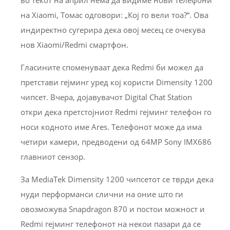
на Xiaomi, Томас одговори: „Кој го вели тоа?“. Ова
индиректно сугерира дека овој месец се очекува
нов Xiaomi/Redmi смартфон.
Гласините споменуваат дека Redmi би можел да
претстави гејминг уред кој користи Dimensity 1200
чипсет. Вчера, дојавувачот Digital Chat Station
откри дека претстојниот Redmi гејминг телефон го
носи кодното име Ares. Телефонот може да има
четири камери, предводени од 64MP Sony IMX686
главниот сензор.
За MediaTek Dimensity 1200 чипсетот се тврди дека
нуди перформанси слични на оние што ги
овозможува Snapdragon 870 и постои можност и
Redmi гејминг телефонот на некои пазари да се