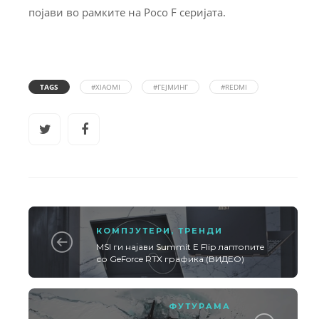
појави во рамките на Poco F серијата.
TAGS
#XIAOMI
#ГЕЈМИНГ
#REDMI
КОМПЈУТЕРИ
,
ТРЕНДИ
MSI ги најави Summit E Flip лаптопите
со GeForce RTX графика (ВИДЕО)
ФУТУРАМА