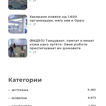
29
Хакирани повеќе од 1.600
организации, меѓу нив и Oppo
27
(ВИДЕО) Танцуваат, памтат и имаат
кожа како луѓето: Овие роботи
пристигнуваат во домовите
23
Категории
9.482
ФУТУРАМА
6.673
МОБИЛНИ
1.390