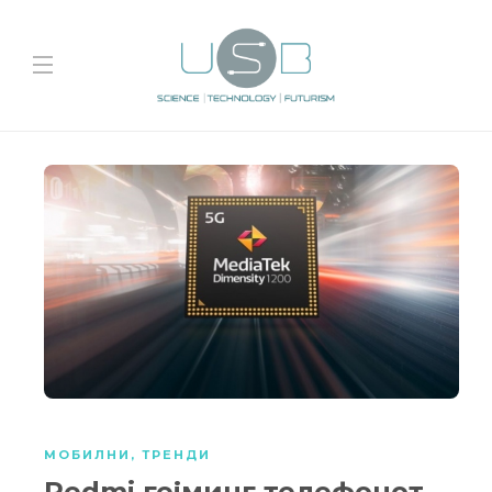
МОБИЛНИ
,
ТРЕНДИ
Redmi гејминг телефонот