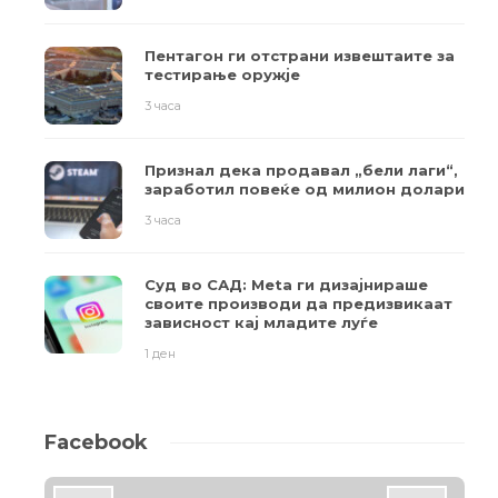
Пентагон ги отстрани извештаите за
тестирање оружје
3 часа
Признал дека продавал „бели лаги“,
заработил повеќе од милион долари
3 часа
Суд во САД: Meta ги дизајнираше
своите производи да предизвикаат
зависност кај младите луѓе
1 ден
Facebook