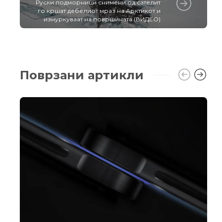
Руски подморници снимени од сателит
го кршат дебелиот мраз на Арктикот и
изнуркуваат на површината (ВИДЕО)
Поврзани артикли