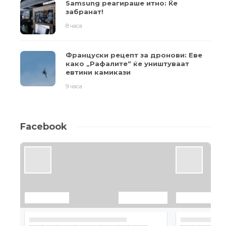
Samsung реагираше итно: Ќе
забранат!
8 часа
Француски рецепт за дронови: Еве
како „Рафалите“ ќе уништуваат
евтини камикази
9 часа
Facebook