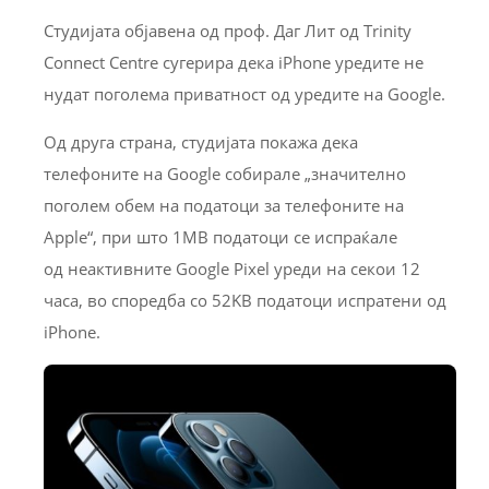
Студијата објавена од проф. Даг Лит од Trinity
Connect Centre сугерира дека iPhone уредите не
нудат поголема приватност од уредите на Google.
Од друга страна, студијата покажа дека
телефоните на Google собирале „значително
поголем обем на податоци за телефоните на
Apple“, при што 1MB податоци се испраќале
од неактивните Google Pixel уреди на секои 12
часа, во споредба со 52KB податоци испратени од
iPhone.