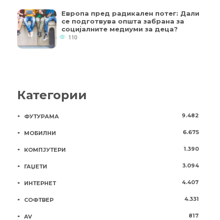
Европа пред радикален потег: Дали
се подготвува општа забрана за
социјалните медиуми за деца?
110
Категории
9.482
ФУТУРАМА
6.675
МОБИЛНИ
1.390
КОМПЈУТЕРИ
3.094
ГАЏЕТИ
4.407
ИНТЕРНЕТ
4.331
СОФТВЕР
817
AV