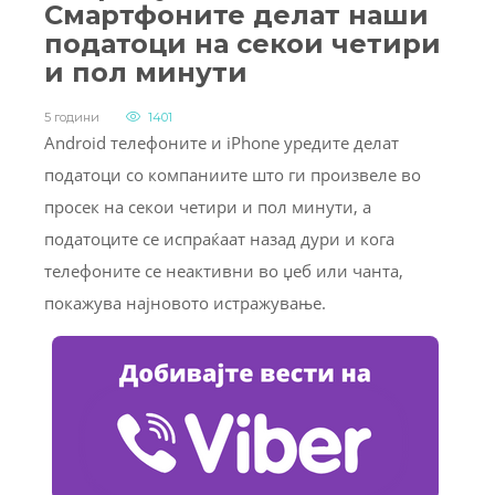
Смартфоните делат наши
податоци на секои четири
и пол минути
5 години
1401
Android телефоните и iPhone уредите делат
податоци со компаниите што ги произвеле во
просек на секои четири и пол минути, а
податоците се испраќаат назад дури и кога
телефоните се неактивни во џеб или чанта,
покажува најновото истражување.