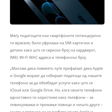
Меѓу податоците кои смартфоните потенцијално
ги враќале, било уфрлање на SIM картички и
детали како што се сериски број на хардверот,
IMEI, Wi-Fi MAC адреса и телефонски број.
„Мислам дека повеќето луѓе прифаќаат дека Apple
и Google мораат да собираат податоци од нашите
телефони за да обезбедат услуги како што се
iCloud или Google Drive. Но, кога своите телефони
едноставно ги користиме како телефони – за
повикуивање и примање повици и ништо друго –
многу е потешко да се разбере зошто Apple и