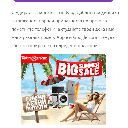
Студијата на колеџот Trinity од Даблин предизвика
загриженост поради приватноста во врска со
паметните телефони, а студијата тврди дека има
мала разлика помеѓу Apple и Google кога станува
збор за собирање на одредени податоци.