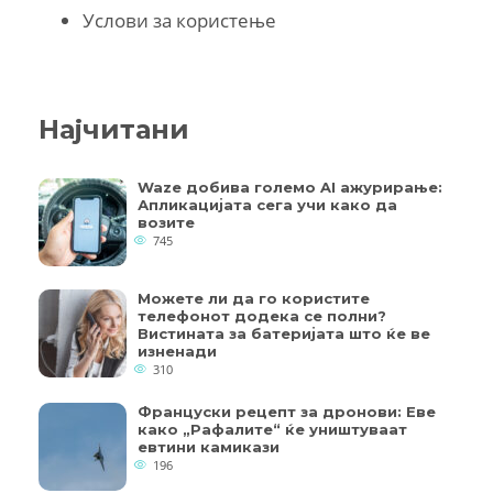
Услови за користење
Најчитани
Waze добива големо AI ажурирање:
Апликацијата сега учи како да
возите
745
Можете ли да го користите
телефонот додека се полни?
Вистината за батеријата што ќе ве
изненади
310
Француски рецепт за дронови: Еве
како „Рафалите“ ќе уништуваат
евтини камикази
196