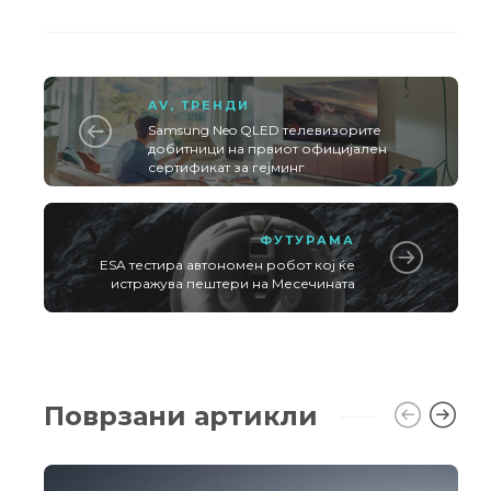
AV
,
ТРЕНДИ
Samsung Neo QLED телевизорите
добитници на првиот официјален
сертификат за гејминг
ФУТУРАМА
ESA тестира автономен робот кој ќе
истражува пештери на Месечината
Поврзани артикли