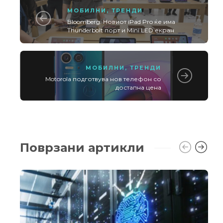
МОБИЛНИ
,
ТРЕНДИ
Bloomberg: Новиот iPad Pro ќе има
Thunderbolt порт и Mini LED екран
МОБИЛНИ
,
ТРЕНДИ
Motorola подготвува нов телефон со
достапна цена
Поврзани артикли