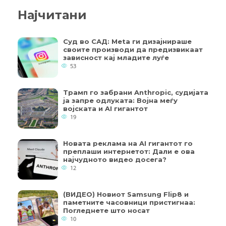
Најчитани
Суд во САД: Meta ги дизајнираше
своите производи да предизвикаат
зависност кај младите луѓе
53
Трамп го забрани Anthropic, судијата
ја запре одлуката: Војна меѓу
војската и AI гигантот
19
Новата реклама на AI гигантот го
преплаши интернетот: Дали е ова
најчудното видео досега?
12
(ВИДЕО) Новиот Samsung Flip8 и
паметните часовници пристигнаа:
Погледнете што носат
10