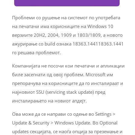
Проблеми со рушење на системот по употребата
на печатачи има корисниците на Windows 10
верзиите 20H2, 2004, 1909 и 1803/1809, а новото
ажурирање со build ознака 18363.144118363.1441
го решава проблемот.
Компанијата не посочи кои печатачи и апликации
биле засегнати од овој проблем. Microsoft им
препорачува на корисниците да го инсталираат и
најновиот SSU (servicing stack update) пред
инсталирањето на новиот апдејт.
Ова може да се направи со одење во Settings >
Update & Security > Windows Update. Во Optional
updates секцијата, се наоѓа опција за преземање и