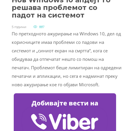
решава проблемот со
падот на системот
5 години
887
По претходното ажурирање на Windows 10, дел од
корисниците имаа проблеми со падови на
системот и „синиот екран на смртта“, кога се
обидуваа да отпечатат нешто со помош на
печатач. Проблемот беше лимитиран на одредени
печатачи и апликации, но сега е надминат преку
ново ажурирање кое го објави Microsoft.