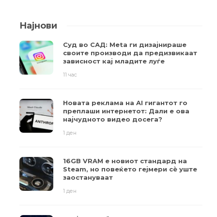
Најнови
Суд во САД: Meta ги дизајнираше
своите производи да предизвикаат
зависност кај младите луѓе
11 час
Новата реклама на AI гигантот го
преплаши интернетот: Дали е ова
најчудното видео досега?
1 ден
16GB VRAM е новиот стандард на
Steam, но повеќето гејмери ​​сè уште
заостануваат
1 ден