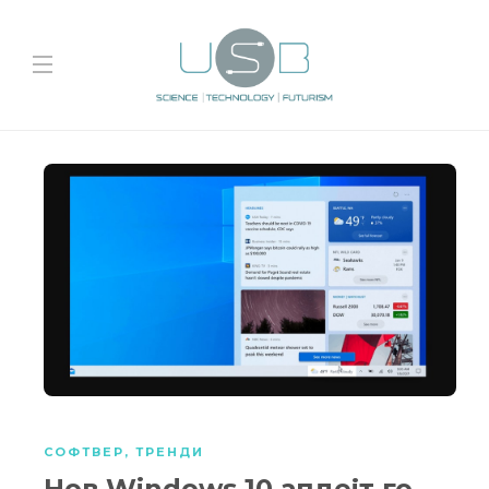
СОФТВЕР
,
ТРЕНДИ
Нов Windows 10 апдејт го