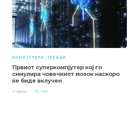
КОМПЈУТЕРИ
,
ТРЕНДИ
Првиот суперкомпјутер кој го
симулира човечкиот мозок наскоро
ќе биде вклучен
3 години
1506