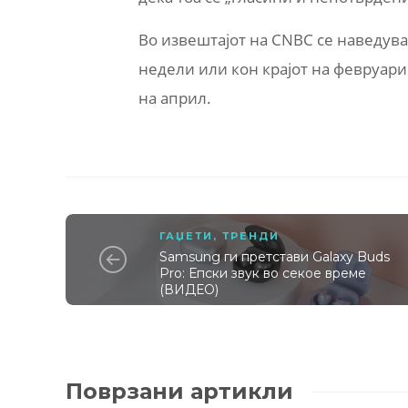
Во извештајот на CNBC се наведува 
недели или кон крајот на февруари
на април.
ГАЏЕТИ
,
ТРЕНДИ
Samsung ги претстави Galaxy Buds
Pro: Епски звук во секое време
(ВИДЕО)
Поврзани артикли