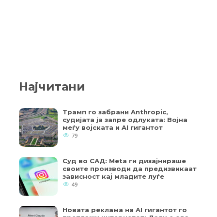
Најчитани
Трамп го забрани Anthropic,
судијата ја запре одлуката: Војна
меѓу војската и AI гигантот
79
Суд во САД: Meta ги дизајнираше
своите производи да предизвикаат
зависност кај младите луѓе
49
Новата реклама на AI гигантот го