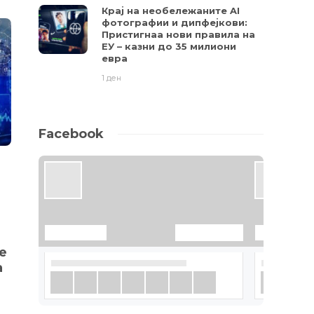
Крај на необележаните AI
фотографии и дипфејкови:
Пристигнаа нови правила на
ЕУ – казни до 35 милиони
евра
1 ден
Facebook
ФУТУРАМА
ФУТУРАМА
NASA: Вака изгледа
Како се во
блиска средба помеѓу
тек со сед
Месечината и Земјата
текови (В
(ВИДЕО)
8 години
117
е
8 години
1174
а