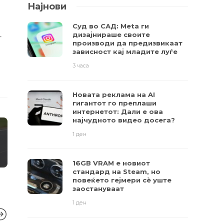
Најнови
Суд во САД: Meta ги
дизајнираше своите
т
производи да предизвикаат
зависност кај младите луѓе
3 часа
Новата реклама на AI
гигантот го преплаши
интернетот: Дали е ова
најчудното видео досега?
1 ден
16GB VRAM е новиот
стандард на Steam, но
повеќето гејмери ​​сè уште
заостануваат
1 ден