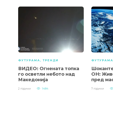
ФУТУРАМА
,
ТРЕНДИ
ФУТУРАМ
ВИДЕО: Огнената топка
Шоканте
го осветли небото над
ОН: Живо
Македонија
пред ма
2 години
1484
7 години