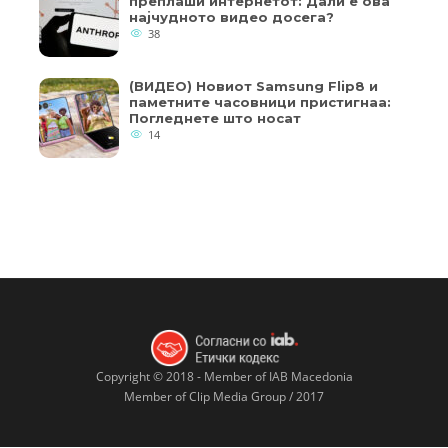
преплаши интернетот: Дали е ова
најчудното видео досега?
38
(ВИДЕО) Новиот Samsung Flip8 и
паметните часовници пристигнаа:
Погледнете што носат
14
Copyright © 2018 - Member of IAB Macedonia
Member of Clip Media Group / 2017