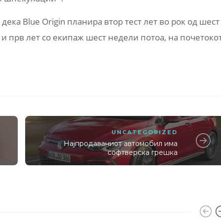
дека Blue Origin планира втор тест лет во рок од шест
 и прв лет со екипаж шест недели потоа, на почетоко
UNCATEGORIZED
Најпродаваниот автомобил има
софтверска грешка