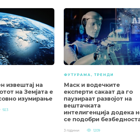
А
ФУТУРАМА
,
ТРЕНДИ
н извештај на
Маск и водечките
тот на Земјата е
експерти сакаат да го
совно изумирање
паузираат развојот на
вештачката
923
интелигенција додека н
се подобри безбедност
3 години
1209