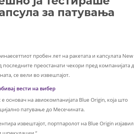
пешно ја тестираше
апсула за патувања
иринаесеттиот пробен лет на ракетата и капсулата New
од последните преостанати чекори пред компанијата 
ата, се вели во извештајот.
обивај вести на вибер
е основач на авиокомпанијата Blue Origin, која што
рцијално патување до Месечината.
нтира извештајот, портпаролот на Blue Origin изјавил
и шпекулации “.