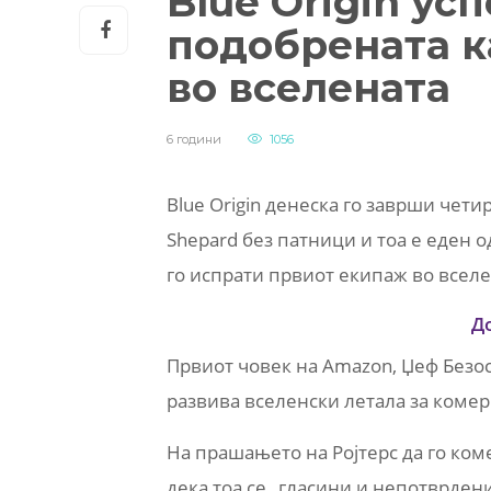
Blue Origin ус
подобрената к
во вселената
6 години
1056
Blue Origin денеска го заврши чет
Shepard без патници и тоа е еден 
го испрати првиот екипаж во вселен
Д
Првиот човек на Amazon, Џеф Безос 
развива вселенски летала за коме
На прашањето на Ројтерс да го коме
дека тоа се „гласини и непотврден