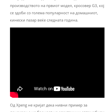
производството на првиот модел, кросовер G3, кој
се здоби со голема популарност на домашниот,
кинески пазар веќе следната година.
Од Xpeng не кријат дека нивни пример за