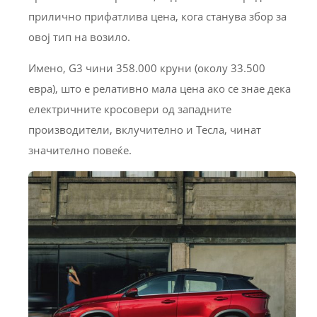
прилично прифатлива цена, кога станува збор за
овој тип на возило.
Имено, G3 чини 358.000 круни (околу 33.500
евра), што е релативно мала цена ако се знае дека
електричните кросовери од западните
производители, вклучително и Тесла, чинат
значително повеќе.