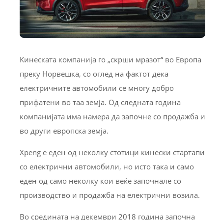
Кинеската компанија го „скрши мразот“ во Европа
преку Норвешка, со оглед на фактот дека
електричните автомобили се многу добро
прифатени во таа земја. Од следната година
компанијата има намера да започне со продажба и
во други европска земја.
Xpeng е еден од неколку стотици кинески стартапи
со електрични автомобили, но исто така и само
еден од само неколку кои веќе започнале со
производство и продажба на електрични возила.
Во средината на декември 2018 година започна