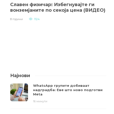
Славен физичар: Избегнувајте ги
вонземјаните по секоја цена (ВИДЕО)
8 години
1124
Најнови
WhatsApp групите добиваат
надградба: Еве што ново подготви
Meta
16 минути