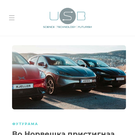
ФУТУРАМА
Во Норвешка пристигнаа