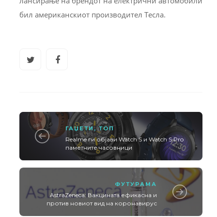
лансирање на брендот на електрични автомобили
бил американскиот производител Тесла.
ГАЏЕТИ
,
ТОП
Realme ги објави Watch S и Watch S Pro
паметните часовници
ФУТУРАМА
AstraZeneca: Вакцината ефикасна и
против новиот вид на коронавирус