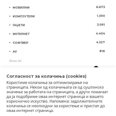
6.673
МОБИЛНИ
1.390
КОМПЈУТЕРИ
3.091
ГАЏЕТИ
4.404
ИНТЕРНЕТ
4.327
СОФТВЕР
816
AV
Show All
Согласност за колачиња (cookies)
Користиме колачиња за оптимизирање на
страницата. Некои од колачињата се од суштинско
значење за работата на страницата, а други помагаат
да ја подобриме оваа интернет страница и вашето
корисничко искуство. Напомена: задолжителните
колачиња се неопходни за користење и пристап до
оваа интернет страница.
Copyright © 2018 - Member of IAB Macedonia