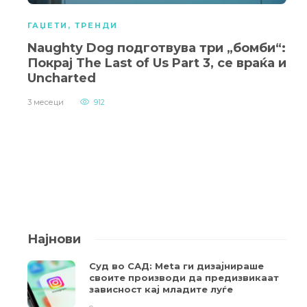
ГАЏЕТИ
,
ТРЕНДИ
Naughty Dog подготвува три „бомби“:
Покрај The Last of Us Part 3, се враќа и
Uncharted
3 месеци
912
Најнови
Суд во САД: Meta ги дизајнираше
своите производи да предизвикаат
зависност кај младите луѓе