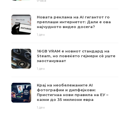
9 часа
Новата реклама на AI гигантот го
преплаши интернетот: Дали е ова
најчудното видео досега?
1 ден
16GB VRAM е новиот стандард на
Steam, но повеќето гејмери ​​сè уште
заостануваат
1 ден
Крај на необележаните AI
фотографии и дипфејкови:
Пристигнаа нови правила на ЕУ –
казни до 35 милиони евра
1 ден