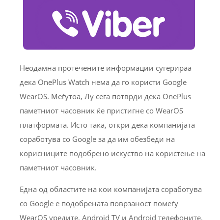
Неодамна протечените информации сугерираа
дека OnePlus Watch нема да го користи Google
WearOS. Меѓутоа, Лу сега потврди дека OnePlus
паметниот часовник ќе пристигне со WearOS
платформата. Исто така, откри дека компанијата
соработува со Google за да им обезбеди на
корисниците подобрено искуство на користење на
паметниот часовник.
Една од областите на кои компанијата соработува
со Google е подобрената поврзаност помеѓу
WearOS уредите, Android TV и Android телефоните.