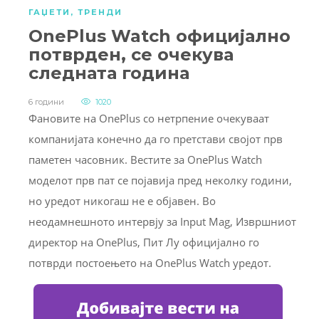
ГАЏЕТИ
,
ТРЕНДИ
OnePlus Watch официјално
потврден, се очекува
следната година
6 години
1020
Фановите на OnePlus со нетрпение очекуваат
компанијата конечно да го претстави својот прв
паметен часовник. Вестите за OnePlus Watch
моделот прв пат се појавија пред неколку години,
но уредот никогаш не е објавен. Во
неодамнешното интервју за Input Mag, Извршниот
директор на OnePlus, Пит Лу официјално го
потврди постоењето на OnePlus Watch уредот.