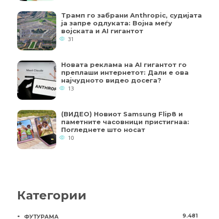
Трамп го забрани Anthropic, судијата
ја запре одлуката: Војна меѓу
војската и AI гигантот
31
Новата реклама на AI гигантот го
преплаши интернетот: Дали е ова
најчудното видео досега?
13
(ВИДЕО) Новиот Samsung Flip8 и
паметните часовници пристигнаа:
Погледнете што носат
10
Категории
9.481
ФУТУРАМА