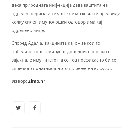
дека природната инфекција дава заштита на
одреден период и се уште не може да се предвиди
колку силен имунолошки одговор има кај
одредено лице.
Според Адалја, вакцината кај оние кои го
победиле коронавирусот дополнително би го
зајакнале имунитетот, а со тоа поефикасно би се
спречило понатамошното ширење на вирусот.
Извор:
Zimo.hr