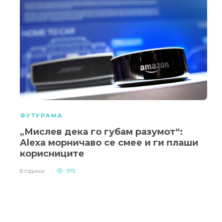
ФУТУРАМА
„Мислев дека го губам разумот“:
Alexa морничаво се смее и ги плаши
корисниците
8 години
979