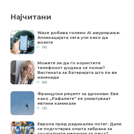
Најчитани
Waze добива големо AI ажурирање:
Апликацијата сега учи како да
возите
745
Можете ли да го користите
телефонот додека се полни?
Вистината за батеријата што ќе ве
изненади
306
Француски рецепт за дронови: Еве
како „Рафалите“ ќе уништуваат
евтини камикази
195
Европа пред радикален потег: Дали
се подготвува општа забрана за
социјалните медиуми за деца?