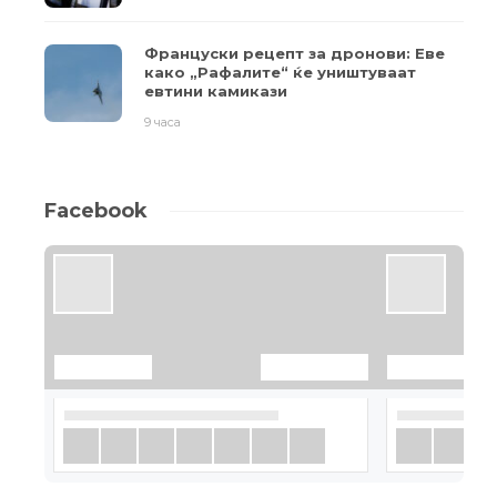
Француски рецепт за дронови: Еве
како „Рафалите“ ќе уништуваат
евтини камикази
9 часа
Facebook