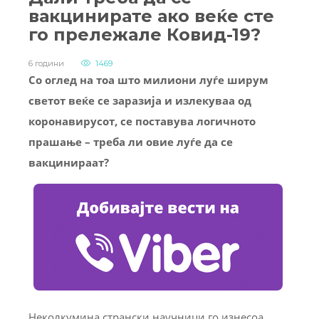
вакцинирате ако веќе сте
го прележале Ковид-19?
6 години
1469
Со оглед на тоа што милиони луѓе ширум
светот веќе се заразија и излекуваа од
коронавирусот, се поставува логичното
прашање – треба ли овие луѓе да се
вакцинираат?
Неколкумина странски научници го изнесоа