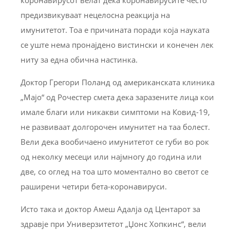
предизвикуваат нецелосна реакција на
имунитетот. Тоа е причината поради која науката
се уште нема пронајдено вистински и конечен лек
ниту за една обична настинка.
Доктор Грегори Поланд од американската клиника
„Мајо“ од Рочестер смета дека заразените лица кои
имале благи или никакви симптоми на Ковид-19,
не развиваат долгорочен имунитет на таа болест.
Вели дека вообичаено имунитетот се губи во рок
од неколку месеци или најмногу до година или
две, со оглед на тоа што моментално во светот се
раширени четири бета-коронавируси.
Исто така и доктор Амеш Адалја од Центарот за
здравје при Универзитетот „Џонс Хопкинс“, вели