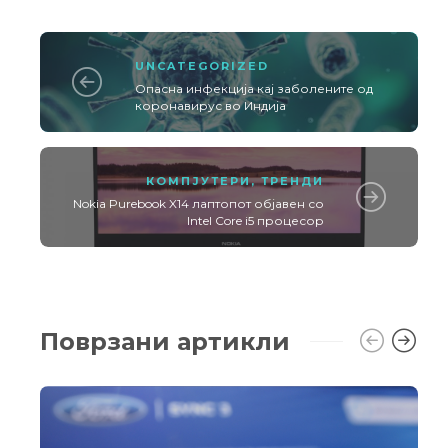
UNCATEGORIZED
Опасна инфекција кај заболените од
коронавирус во Индија
КОМПЈУТЕРИ
,
ТРЕНДИ
Nokia Purebook X14 лаптопот објавен со
Intel Core i5 процесор
Поврзани артикли