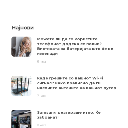
Најнови
Можете ли да го користите
телефонот додека се полни?
Вистината за батеријата што ќе ве
изненади
6 часа
Каде грешите со вашиот Wi-Fi
сигнал? Како правилно да ги
насочите антените на вашиот рутер
7 часа
Samsung реагираше итно: Ќе
забранат!
8 часа