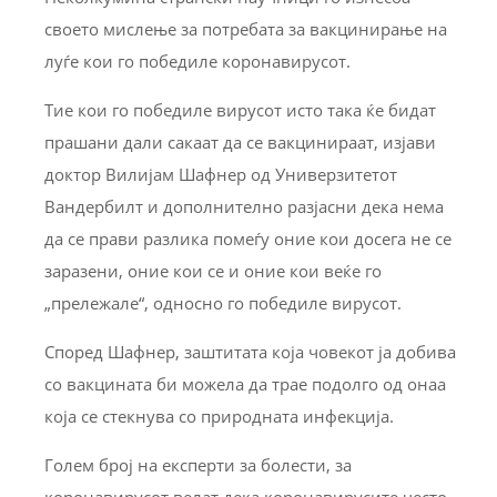
своето мислење за потребата за вакцинирање на
луѓе кои го победиле коронавирусот.
Тие кои го победиле вирусот исто така ќе бидат
прашани дали сакаат да се вакцинираат, изјави
доктор Вилијам Шафнер од Универзитетот
Вандербилт и дополнително разјасни дека нема
да се прави разлика помеѓу оние кои досега не се
заразени, оние кои се и оние кои веќе го
„прележале“, односно го победиле вирусот.
Според Шафнер, заштитата која човекот ја добива
со вакцината би можела да трае подолго од онаа
која се стекнува со природната инфекција.
Голем број на експерти за болести, за
коронавирусот велат дека коронавирусите често