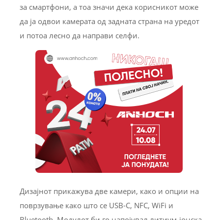
за смартфони, а тоа значи дека корисникот може
да ја одвои камерата од задната страна на уредот
и потоа лесно да направи селфи.
Дизајнот прикажува две камери, како и опции на
поврзување како што се USB-C, NFC, WiFi и
Bluetooth. Модулот би го напојувал литиум-јонска