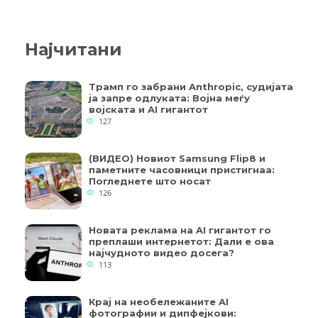
Најчитани
Трамп го забрани Anthropic, судијата
ја запре одлуката: Војна меѓу
војската и AI гигантот
127
(ВИДЕО) Новиот Samsung Flip8 и
паметните часовници пристигнаа:
Погледнете што носат
126
Новата реклама на AI гигантот го
преплаши интернетот: Дали е ова
најчудното видео досега?
113
Крај на необележаните AI
фотографии и дипфејкови: