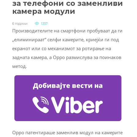
за телефони со заменливи
камера модули
6 години
1357
Производителите на смартфони пробуваат да ги
„елиминираат“ селфи камерите, криејќи ги под
екранот или со механизмот за ротирање на
задната камера, а Oppo размислува за поинаков
метод.
Oppo патентираше заменлив модул на камерите