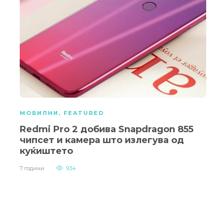
МОБИЛНИ
,
FEATURED
Redmi Pro 2 добива Snapdragon 855
чипсет и камера што излегува од
куќиштето
7 години
934