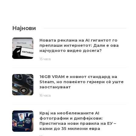
Најнови
Новата реклама на AI гигантот го
преплаши интернетот: Дали е ова
најчудното видео досега?
15 часа
16GB VRAM е новиот стандард на
Steam, но повеќето гејмери ​​сè уште
заостануваат
16 часа
Крај на необележаните AI
фотографии и дипфејкови:
Пристигнаа нови правила на ЕУ –
казни до 35 милиони евра