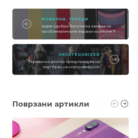
МОБИЛНИ
,
ТРЕНДИ
Apple одобри бесплатна замена на
проблематичните екрани на iPhone 11
UNCATEGORIZED
Германски доктор предупредува на
трет бран на коронавирусот
Поврзани артикли