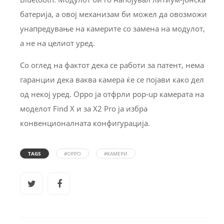
батерија, а овој механизам би можел да овозможи
унапредување на камерите со замена на модулот,
а не на целиот уред.
Со оглед на фактот дека се работи за патент, нема
гаранции дека ваква камера ќе се појави како дел
од некој уред. Oppo ја отфрли pop-up камерата на
моделот Find X и за X2 Pro ја избра
конвенционалната конфигурација.
TAGS
#OPPO
#КАМЕРИ