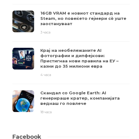
16GB VRAM е новиот стандард на
Steam, но повеќето гејмери ​​сè уште
заостануваат
3 часа
Крај на необележаните AI
фотографии и дипфејкови:
Пристигнаа нови правила на ЕУ –
казни до 35 милиони евра
4 часа
Скандал со Google Earth: AI
генерираше кратер, компанијата
веднаш го повлече
18 часа
Facebook