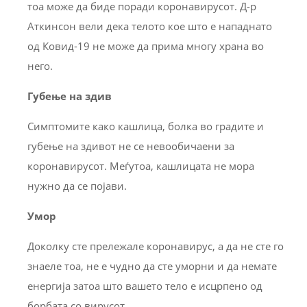
тоа може да биде поради коронавирусот. Д-р
Аткинсон вели дека телото кое што е нападнато
од Ковид-19 не може да прима многу храна во
него.
Губење на здив
Симптомите како кашлица, болка во градите и
губење на здивот не се невообичаени за
коронавирусот. Меѓутоа, кашлицата не мора
нужно да се појави.
Умор
Доколку сте прележале коронавирус, а да не сте го
знаеле тоа, не е чудно да сте уморни и да немате
енергија затоа што вашето тело е исцрпено од
борбата со вирусот.