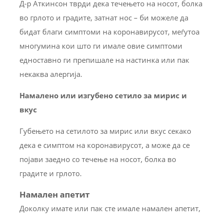
Д-р Аткинсон тврди дека течењето на носот, болка
во грлото и градите, затнат нос – би можеле да
бидат благи симптоми на коронавирусот, меѓутоа
многумина кои што ги имале овие симптоми
едноставно ги препишале на настинка или пак
некаква алергија.
Намалено или изгубено сетило за мирис и
вкус
Губењето на сетилото за мирис или вкус секако
дека е симптом на коронавирусот, а може да се
појави заедно со течење на носот, болка во
градите и грлото.
Намален апетит
Доколку имате или пак сте имале намален апетит,