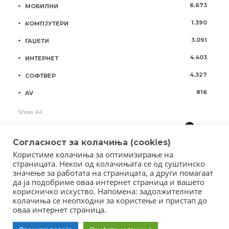
6.673
МОБИЛНИ
1.390
КОМПЈУТЕРИ
3.091
ГАЏЕТИ
4.403
ИНТЕРНЕТ
4.327
СОФТВЕР
816
AV
Show All
Согласност за колачиња (cookies)
Користиме колачиња за оптимизирање на
страницата. Некои од колачињата се од суштинско
значење за работата на страницата, а други помагаат
да ја подобриме оваа интернет страница и вашето
корисничко искуство. Напомена: задолжителните
колачиња се неопходни за користење и пристап до
оваа интернет страница.
Copyright © 2018 - Member of IAB Macedonia
Member of Clip Media Group / 2017