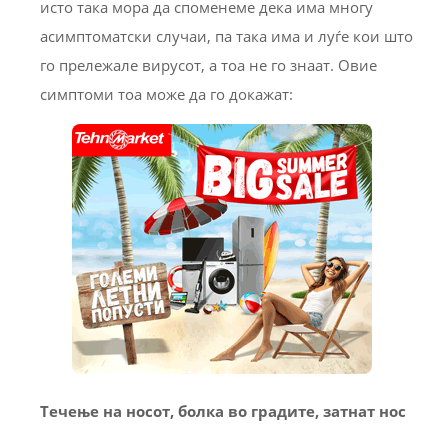
исто така мора да споменеме дека има многу
асимптоматски случаи, па така има и луѓе кои што
го прележале вирусот, а тоа не го знаат. Овие
симптоми тоа може да го докажат:
Течење на носот, болка во градите, затнат нос