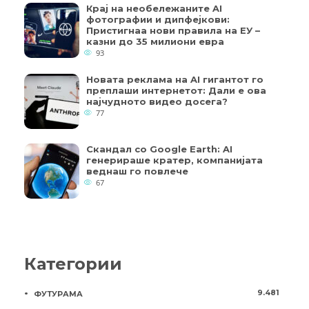
Крај на необележаните AI
фотографии и дипфејкови:
Пристигнаа нови правила на ЕУ –
казни до 35 милиони евра
93
Новата реклама на AI гигантот го
преплаши интернетот: Дали е ова
најчудното видео досега?
77
Скандал со Google Earth: AI
генерираше кратер, компанијата
веднаш го повлече
67
Категории
9.481
ФУТУРАМА