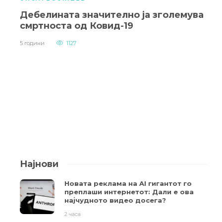
Дебелината значително ја зголемува
смртноста од Ковид-19
5 години
1127
Најнови
Новата реклама на AI гигантот го
преплаши интернетот: Дали е ова
најчудното видео досега?
2 часа