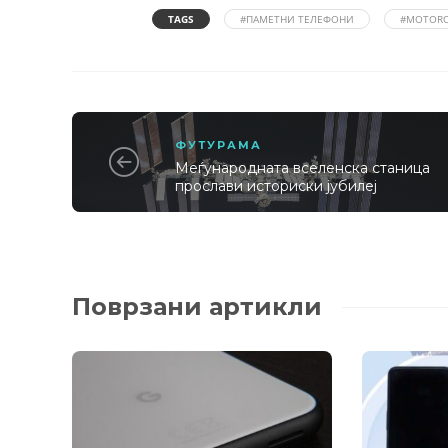
TAGS
#ПАМЕТНИ ТЕЛЕФОНИ
#MOTOR
ФУТУРАМА
Меѓународната вселенска станица
прослави историски јубилеј
Поврзани артикли