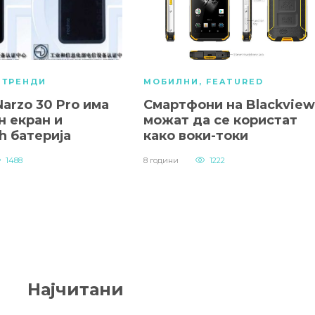
,
ТРЕНДИ
МОБИЛНИ
,
FEATURED
arzo 30 Pro има
Смартфони на Blackview
н екран и
можат да се користат
 батерија
како воки-токи
1488
8 години
1222
Најчитани