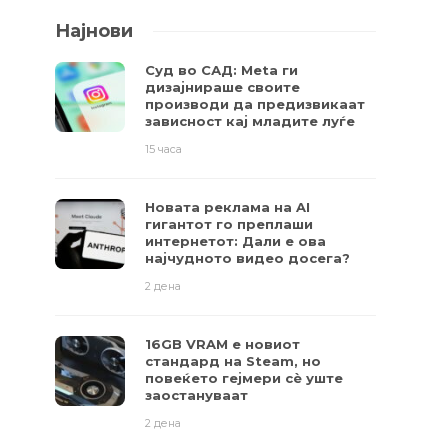
Најнови
Суд во САД: Meta ги
дизајнираше своите
производи да предизвикаат
зависност кај младите луѓе
15 часа
Новата реклама на AI
гигантот го преплаши
интернетот: Дали е ова
најчудното видео досега?
2 дена
16GB VRAM е новиот
стандард на Steam, но
повеќето гејмери ​​сè уште
заостануваат
2 дена