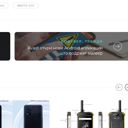
OLA
#MOTO G10
СОФТВЕР
,
ТРЕНДИ
Avast откри нови Android апликации
што содржат малвер