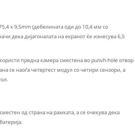
75,4 x 9,5mm (дебелината оди до 10,4 мм со
ачи дека дијагоналата на екранот ќе изнесува 6,5
 користи предна камера сместена во punvh-hole отвор
рана се наоѓа четвртест модул со четири сензори, а
гол.
сместен од страна на рамката, а се очекува дека
батерија.