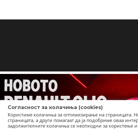
Согласност за колачиња (cookies)
Користиме колачиња за оптимизирање на страницата. Не
страницата, а други помагаат да ја подобриме оваа инт
задолжителните колачиња се неопходни за користење и 