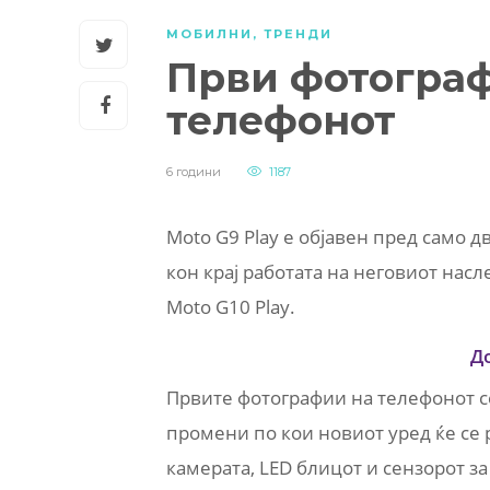
МОБИЛНИ
,
ТРЕНДИ
Први фотограф
телефонот
6 години
1187
Moto G9 Play е објавен пред само д
кон крај работата на неговиот нас
Moto G10 Play.
Д
Првите фотографии на телефонот се
промени по кои новиот уред ќе се 
камерата, LED блицот и сензорот за