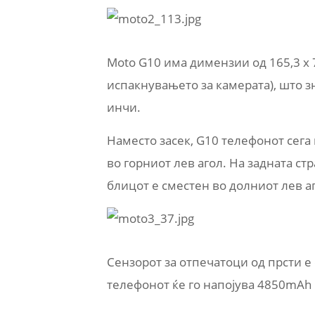
Moto G10 има димензии од 165,3 x 
испакнувањето за камерата), што зн
инчи.
Наместо засек, G10 телефонот сега
во горниот лев агол. На задната ст
блицот е сместен во долниот лев а
Сензорот за отпечатоци од прсти е 
телефонот ќе го напојува 4850mAh 