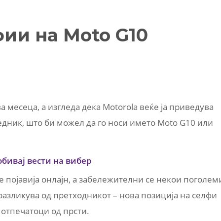
ии на Moto G10
ва месеца, а изгледа дека Motorola веќе ја приведува
ледник, што би можел да го носи името Moto G10 или
обивај вести на вибер
 појавија онлајн, а забележителни се некои поголем
разликува од претходникот – нова позиција на селфи
 отпечатоци од прсти.