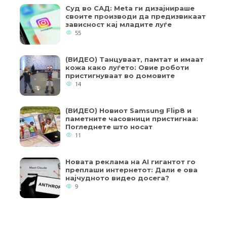
Суд во САД: Meta ги дизајнираше
своите производи да предизвикаат
зависност кај младите луѓе
55
(ВИДЕО) Танцуваат, памтат и имаат
кожа како луѓето: Овие роботи
пристигнуваат во домовите
14
(ВИДЕО) Новиот Samsung Flip8 и
паметните часовници пристигнаа:
Погледнете што носат
11
Новата реклама на AI гигантот го
преплаши интернетот: Дали е ова
најчудното видео досега?
9