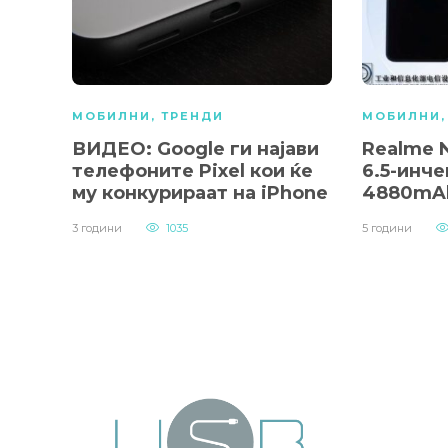
МОБИЛНИ
,
ТРЕНДИ
МОБИЛНИ
ВИДЕО: Google ги најави
Realme N
телефоните Pixel кои ќе
6.5-инче
му конкурираат на iPhone
4880mAh
3 години
1035
5 години