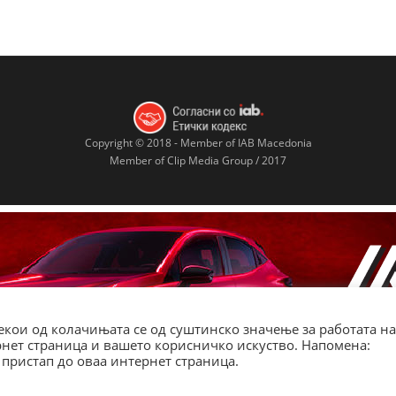
Copyright © 2018 - Member of IAB Macedonia
Member of Clip Media Group / 2017
кои од колачињата се од суштинско значење за работата на
ернет страница и вашето корисничко искуство. Напомена:
пристап до оваа интернет страница.