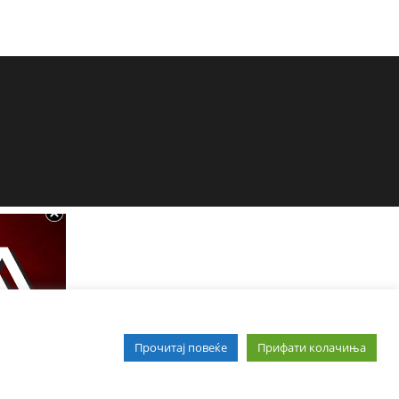
Прочитај повеќе
Прифати колачиња