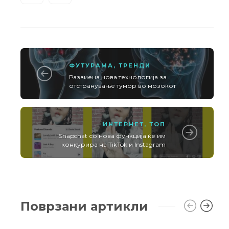
ФУТУРАМА
,
ТРЕНДИ
Развиена нова технологија за
отстранување тумор во мозокот
ИНТЕРНЕТ
,
ТОП
Snapchat со нова функција ќе им
конкурира на TikTok и Instagram
Поврзани артикли