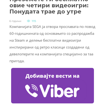
овие четири видеоигри:
Понудата трае до утре
6 години
1115
Компанијата SEGA ја отворa прославата по повод
60-годишнината од основањето со распродажба
на Steam и делење бесплатни видеоигри
инспирирани од ретро класици создадени од
девелоперите на компанијата специјално за таа
пригода.