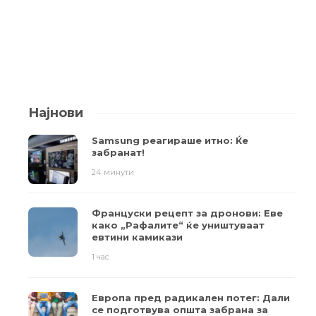
Најнови
Samsung реагираше итно: Ќе
забранат!
24 минути
Француски рецепт за дронови: Еве
како „Рафалите“ ќе уништуваат
евтини камикази
1 час
Европа пред радикален потег: Дали
се подготвува општа забрана за