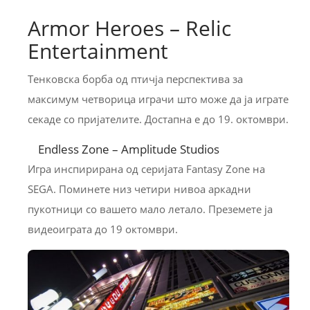
Armor Heroes – Relic
Entertainment
Тенковска борба од птичја перспектива за
максимум четворица играчи што може да ја играте
секаде со пријателите. Достапна е до 19. октомври.
Endless Zone – Amplitude Studios
Игра инспирирана од серијата Fantasy Zone на
SEGA. Поминете низ четири нивоа аркадни
пукотници со вашето мало летало. Преземете ја
видеоиграта до 19 октомври.