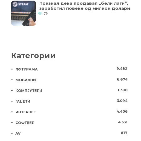
Признал дека продавал „бели лаги“,
заработил повеќе од милион долари
79
Категории
9.482
ФУТУРАМА
6.674
МОБИЛНИ
1.390
КОМПЈУТЕРИ
3.094
ГАЏЕТИ
4.406
ИНТЕРНЕТ
4.331
СОФТВЕР
817
AV