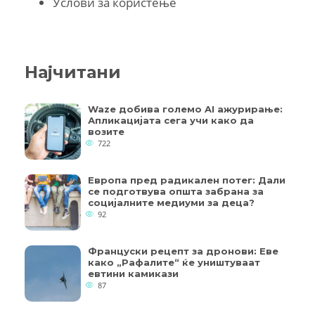
Услови за користење
Најчитани
Waze добива големо AI ажурирање:
Апликацијата сега учи како да
возите
722
Европа пред радикален потег: Дали
се подготвува општа забрана за
социјалните медиуми за деца?
92
Француски рецепт за дронови: Еве
како „Рафалите“ ќе уништуваат
евтини камикази
87