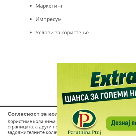
Маркетинг
Импресум
Услови за користење
Согласност за колачиња (cookies)
Користиме колачиња за оптимизирање на страницата. Не
страницата, а други помагаат да ја подобриме оваа инт
задолжителните колачиња се неопходни за користење и 