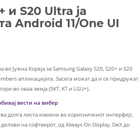
 и S20 Ultra ја
а Android 11/One UI
а во Јужна Кореја за Samsung Galaxy S20, S20+ и S20
mbers апликацијата. Засега можат да и се придружат
ри во оваа земја (SKT, KT и LGU+).
обивај вести на вибер
сува долга листа измени во корисничкиот интерфејс.
делови на софтверот, од Always On Display, DeX до