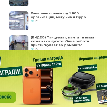
Хакирани повеќе од 1.600
организации, меѓу нив и Oppo
28
(ВИДЕО) Танцуваат, памтат и имаат
кожа како луѓето: Овие роботи
пристигнуваат во домовите
22
кои од колачињата се од суштинско значење за работата на
ернет страница и вашето корисничко искуство. Напомена:
пристап до оваа интернет страница.
Copyright © 2018 - Member of IAB Macedonia