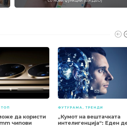
со нови функции (ВИДЕО)
,
ТОП
ФУТУРАМА
,
ТРЕНДИ
може да користи
„Кумот на вештачката
omm чипови
интелигенција“: Еден д