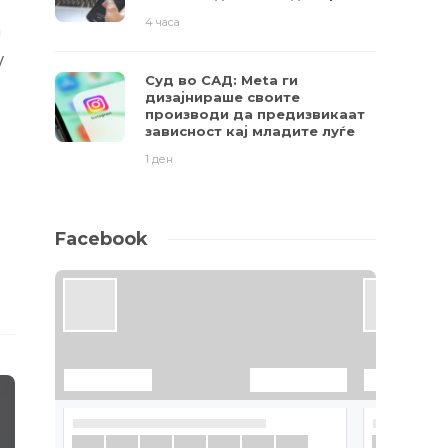
4 часа
а
/
Суд во САД: Meta ги
дизајнираше своите
производи да предизвикаат
зависност кај младите луѓе
1 ден
Facebook