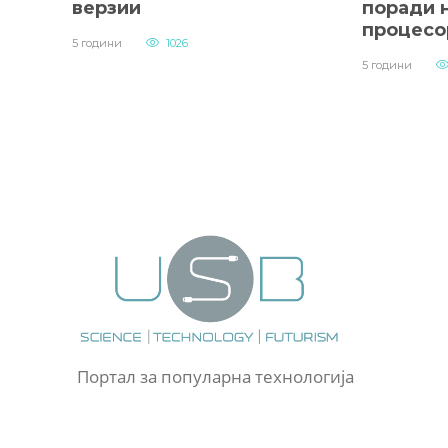
верзии
поради н
процесо
5 години
1026
5 години
Портал за популарна технологија