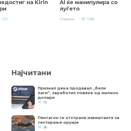
едостиг на Kirin
AI ќе манипулира со
ри
луѓето
1131
3 години
1489
Најчитани
Признал дека продавал „бели
лаги“, заработил повеќе од милион
долари
75
Пентагон ги отстрани извештаите за
тестирање оружје
36