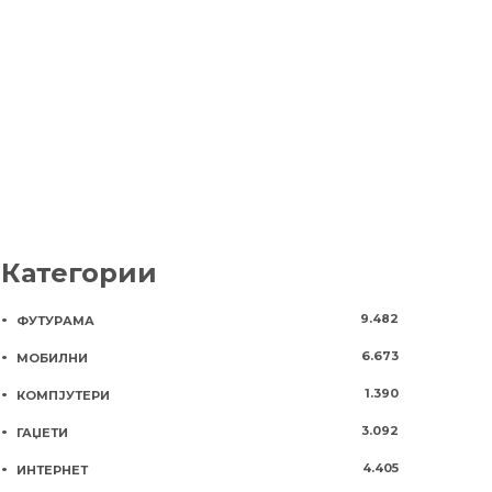
доаѓа меѓу 
1 година
924
септември
2 години
69
Категории
9.482
ФУТУРАМА
6.673
МОБИЛНИ
1.390
КОМПЈУТЕРИ
3.092
ГАЏЕТИ
4.405
ИНТЕРНЕТ