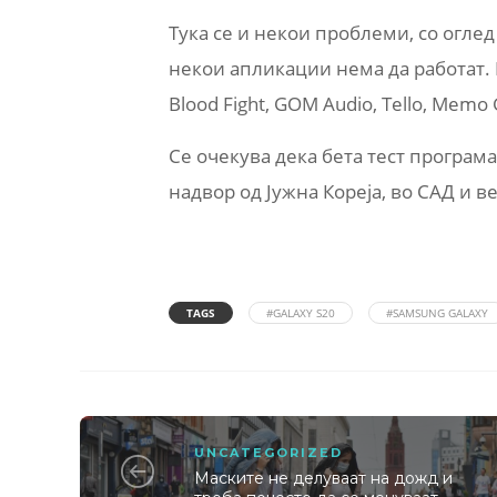
Тука се и некои проблеми, со оглед 
некои апликации нема да работат. М
Blood Fight, GOM Audio, Tello, Memo
Се очекува дека бета тест програм
надвор од Јужна Кореја, во САД и в
TAGS
#GALAXY S20
#SAMSUNG GALAXY
UNCATEGORIZED
Маските не делуваат на дожд и