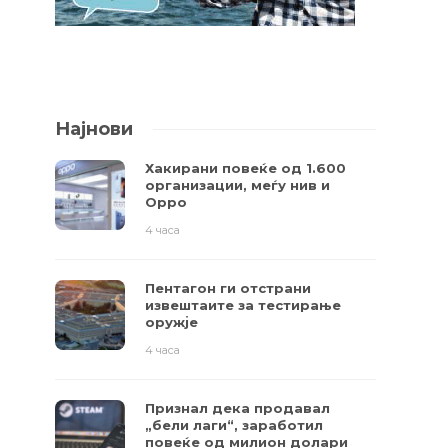
Најнови
Хакирани повеќе од 1.600
организации, меѓу нив и
Oppo
4 часа
Пентагон ги отстрани
извештаите за тестирање
оружје
4 часа
Признал дека продавал
„бели лаги“, заработил
повеќе од милион долари