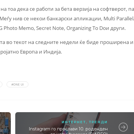
на тоа дека се работи за бета верзија на софтверот, п
еѓу нив се некои банкарски апликации, Multi Parallel
 G Photo Memo, Secret Note, Organizing To Doи други.
ата во текот на следните недели ќе биде проширена и
еројатно Европа и Индија.
#ONE UI
ИНТЕРНЕТ
,
ТРЕНДИ
Instagram го прослави 10. роденден