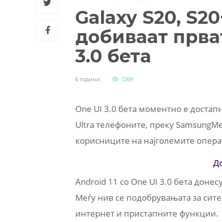
Galaxy S20, S20+
добиваат прват
3.0 бета
6 години
1269
One UI 3.0 бета моментно е достапн
Ultra телефоните, преку SamsungMe
корисниците на најголемите операто
Д
Android 11 со One UI 3.0 бета доне
Меѓу нив се подобрувањата за сите 
интернет и пристапните функции.