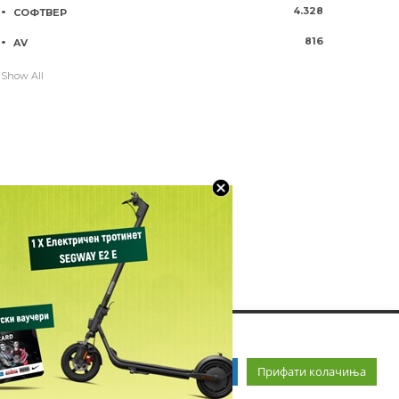
4.328
СОФТВЕР
816
AV
Show All
Прочитај повеќе
Прифати колачиња