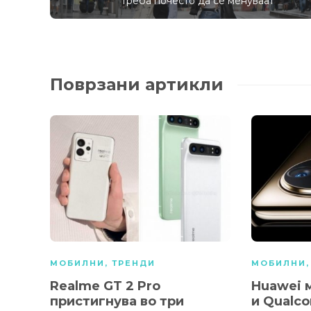
треба почесто да се менуваат
Поврзани артикли
МОБИЛНИ
,
ТРЕНДИ
МОБИЛНИ
Realme GT 2 Pro
Huawei 
пристигнува во три
и Qualc