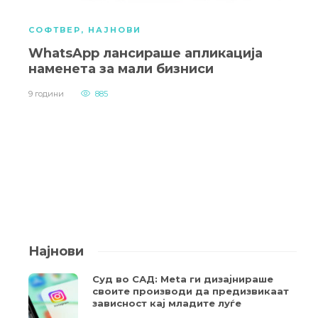
СОФТВЕР
,
НАЈНОВИ
WhatsApp лансираше апликација
наменета за мали бизниси
9 години
885
Најнови
Суд во САД: Meta ги дизајнираше
своите производи да предизвикаат
зависност кај младите луѓе