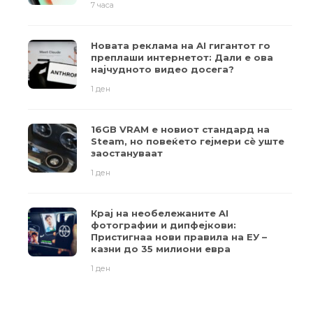
7 часа
Новата реклама на AI гигантот го
преплаши интернетот: Дали е ова
најчудното видео досега?
1 ден
16GB VRAM е новиот стандард на
Steam, но повеќето гејмери ​​сè уште
заостануваат
1 ден
Крај на необележаните AI
фотографии и дипфејкови:
Пристигнаа нови правила на ЕУ –
казни до 35 милиони евра
1 ден