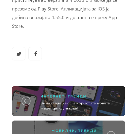
пристигнува во верзијата 4.2035.2 и може да се
преземе од Play Store. Апликацијата за iOS ја
добива верзијата 4.55.0 и достапна е преку App
Store.
ИНТЕРНЕТ
,
ТРЕНДИ
Внимавајте како ја користите новата
Messenger функција!
МОБИЛНИ
,
ТРЕНДИ