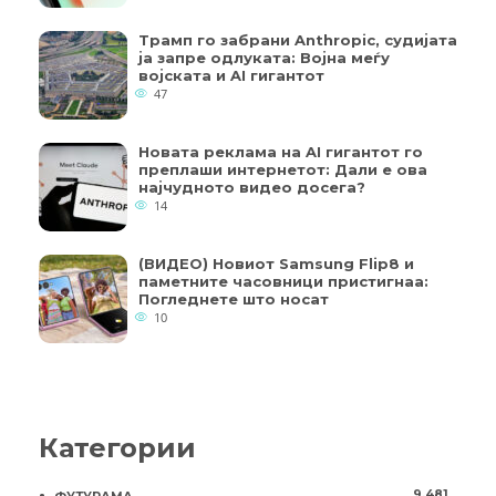
Трамп го забрани Anthropic, судијата
ја запре одлуката: Војна меѓу
војската и AI гигантот
47
Новата реклама на AI гигантот го
преплаши интернетот: Дали е ова
најчудното видео досега?
14
(ВИДЕО) Новиот Samsung Flip8 и
паметните часовници пристигнаа:
Погледнете што носат
10
Категории
9.481
ФУТУРАМА