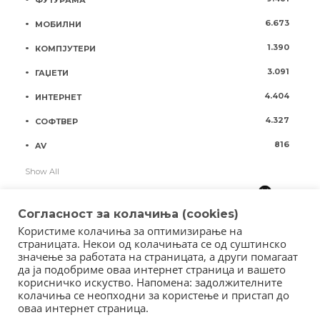
6.673
МОБИЛНИ
1.390
КОМПЈУТЕРИ
3.091
ГАЏЕТИ
4.404
ИНТЕРНЕТ
4.327
СОФТВЕР
816
AV
Show All
Согласност за колачиња (cookies)
Користиме колачиња за оптимизирање на
страницата. Некои од колачињата се од суштинско
значење за работата на страницата, а други помагаат
да ја подобриме оваа интернет страница и вашето
корисничко искуство. Напомена: задолжителните
колачиња се неопходни за користење и пристап до
оваа интернет страница.
Copyright © 2018 - Member of IAB Macedonia