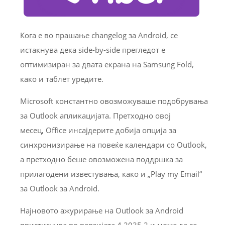
Кога е во прашање changelog за Android, се
истакнува дека side-by-side прегледот е
оптимизиран за двата екрана на Samsung Fold,
како и таблет уредите.
Microsoft константно овозможуваше подобрувања
за Outlook апликацијата. Претходно овој
месец, Office инсајдерите добија опција за
синхронизирање на повеќе календари со Outlook,
а претходно беше овозможена поддршка за
прилагодени известувања, како и „Play my Email“
за Outlook за Android.
Најновото ажурирање на Outlook за Android