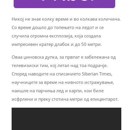
Никој не знае колку време и во колкава количина.
Со време дошло до топењето на ледот и се
случила огромна експлозија, која создала
импресивен кратер длабок и до 50 метри.
Оваа џиновска дупка, за првпат е забележана од
телевизиски тим, кој летал над тоа подрачје.
Според наводите на списанието Siberian Times,
научниците за време на нивното истражување,
наишле на парчиња лед и карпи, кои биле
исфрлени и преку стотина метри од епицентарот.