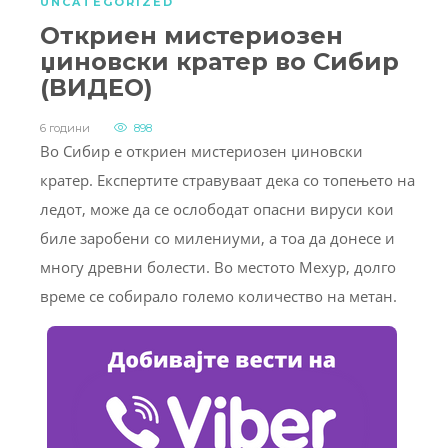
UNCATEGORIZED
Откриен мистериозен
џиновски кратер во Сибир
(ВИДЕО)
6 години
898
Во Сибир е откриен мистериозен џиновски
кратер. Експертите стравуваат дека со топењето на
ледот, може да се ослободат опасни вируси кои
биле заробени со милениуми, а тоа да донесе и
многу древни болести. Во местото Мехур, долго
време се собирало големо количество на метан.