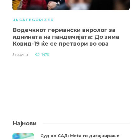
UNCATEGORIZED
Водечкиот германски виролог за
иднината на пандемијата: До зима
Ковид-19 ќе се претвори во ова
5 години
1476
Најнови
Суд во САД: Meta ги дизајнираше