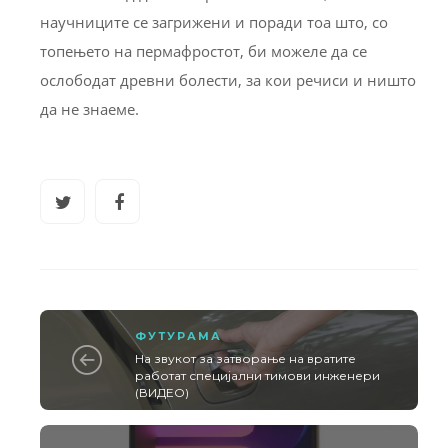
научниците се загрижени и поради тоа што, со
топењето на пермафростот, би можеле да се
ослободат древни болести, за кои речиси и ништо
да не знаеме.
ФУТУРАМА
На звукот за затворање на вратите
работат специјални тимови инженери
(ВИДЕО)