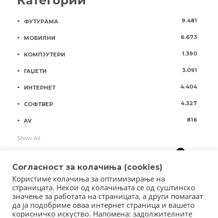
Категории
9.481
ФУТУРАМА
6.673
МОБИЛНИ
1.390
КОМПЈУТЕРИ
3.091
ГАЏЕТИ
4.404
ИНТЕРНЕТ
4.327
СОФТВЕР
816
AV
Show All
Согласност за колачиња (cookies)
Користиме колачиња за оптимизирање на
страницата. Некои од колачињата се од суштинско
значење за работата на страницата, а други помагаат
да ја подобриме оваа интернет страница и вашето
корисничко искуство. Напомена: задолжителните