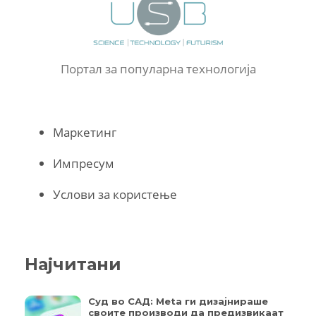
Портал за популарна технологија
Маркетинг
Импресум
Услови за користење
Најчитани
Суд во САД: Meta ги дизајнираше
своите производи да предизвикаат