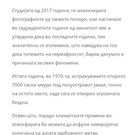
Студијата од 2017 година, ги анализирала
фотографиите од таквите понори, кои настанале
во седумдесетите години од минатиот век и
утврдила дека во последните години, тие
значително се зголемени, што наведува на тоа
дека топењето на пермафростот, барем делумно е
причината за овие феномени.
Истата година, во 1970-та, истражувањето открило
7000 гасни меури под полуостровот Јамал, точно
на истото место, каде сега се отворил огромната
бездна.
Освен што, поради климатските промени во
атмосферата би можела да исфрли неверојатна
количина од досега зарбоениот метан,