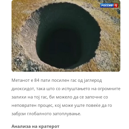
Метанот е 84 пати посилен гас од јаглерод
диоксидот, така што со испуштањето на огромните
залихи на тој гас, би можело да се започне со
неповратен процес, кој може уште повеќе да го
забрзи глобалното затоплување.
Анализа на кратерот