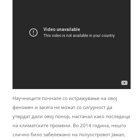
Научниците почнале со истражување на овој
феномен и засега не можат со сигурност да
утврдат дали овој понор, настанал како последица
на климатските промени. Во 2014 година, нешто
слично било забележано на полуостровот Јамал,