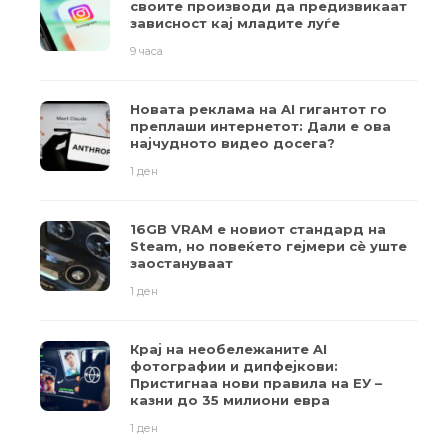
своите производи да предизвикаат
зависност кај младите луѓе
9 часа
Новата реклама на AI гигантот го
преплаши интернетот: Дали е ова
најчудното видео досега?
1 ден
16GB VRAM е новиот стандард на
Steam, но повеќето гејмери ​​сè уште
заостануваат
1 ден
Крај на необележаните AI
фотографии и дипфејкови:
Пристигнаа нови правила на ЕУ –
казни до 35 милиони евра
1 ден