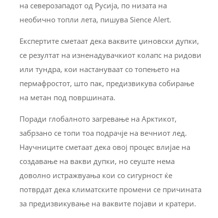
на северозападот од Русија, по низата на
необично топли лета, пишува Sience Alert.
Експертите сметаат дека ваквите џиновски дупки,
се резултат на изненадувачкиот колапс на ридови
или тундра, кои настануваат со топењето на
пермафростот, што пак, предизвикува собирање
на метан под површината.
Поради глобалното загревање на Арктикот,
забрзано се топи тоа подрачје на вечниот лед.
Научниците сметаат дека овој процес влијае на
создавање на вакви дупки, но сеуште нема
доволно истражвуања кои со сигурност ќе
потврдат дека климатските промени се причината
за предизвикување на ваквите појави и кратери.