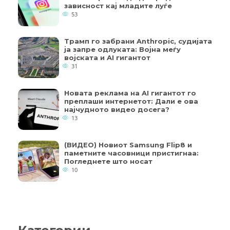
зависност кај младите луѓе
53
Трамп го забрани Anthropic, судијата
ја запре одлуката: Војна меѓу
војската и AI гигантот
31
Новата реклама на AI гигантот го
преплаши интернетот: Дали е ова
најчудното видео досега?
13
(ВИДЕО) Новиот Samsung Flip8 и
паметните часовници пристигнаа:
Погледнете што носат
10