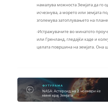
намалува можноста Земјата да го о
исчезнува, а морето или земјата по
зголемува затоплувањето на плане
-Истражувачите во минатото проуч
или Гренланд, гледајќи каде и колку
целата површина на земјата. Она ш
ФУТУРАМА
NASA: Астероид на 2. ноември ќе
мине крај Земјата