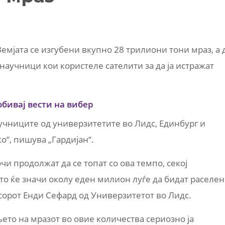
емјата се изгубени вкупно 28 трилиони тони мраз, а 
научници кои користеле сателити за да ја истражат
обивај вести на вибер
учниците од универзитетите во Лидс, Единбург и
о“, пишува „Гардијан“.
и продолжат да се топат со ова темпо, секој
то ќе значи околу еден милион луѓе да бидат раселе
сорот Енди Сефард од Универзитетот во Лидс.
ето на мразот во овие количества сериозно ја