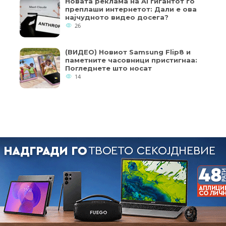
Новата реклама на AI гигантот го
преплаши интернетот: Дали е ова
најчудното видео досега?
26
(ВИДЕО) Новиот Samsung Flip8 и
паметните часовници пристигнаа:
Погледнете што носат
14
Copyright © 2018 - Member of IAB Macedonia
кои од колачињата се од суштинско значење за работата на
Member of Clip Media Group / 2017
ернет страница и вашето корисничко искуство. Напомена: