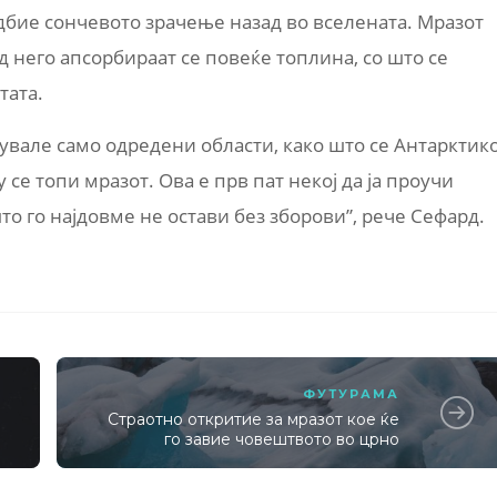
дбие сончевото зрачење назад во вселената. Мразот
д него апсорбираат се повеќе топлина, со што се
тата.
увале само одредени области, како што се Антарктик
 се топи мразот. Ова е прв пат некој да ја проучи
то го најдовме не остави без зборови”, рече Сефард.
ФУТУРАМА
Страотно откритие за мразот кое ќе
го завие човештвото во црно