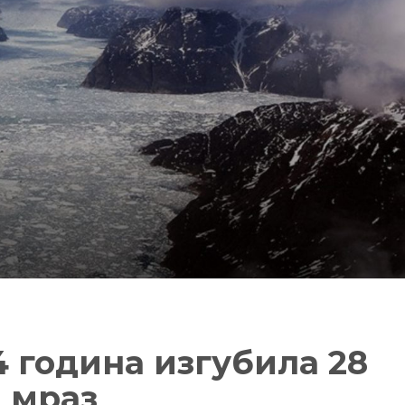
4 година изгубила 28
 мраз