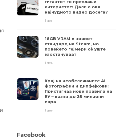
гигантот го преплаши
интернетот: Дали е ова
најчудното видео досега?
1 ден
до
16GB VRAM е новиот
стандард на Steam, но
повеќето гејмери ​​сè уште
заостануваат
1 ден
Крај на необележаните AI
фотографии и дипфејкови:
Пристигнаа нови правила на
ЕУ – казни до 35 милиони
евра
ни
1 ден
Facebook