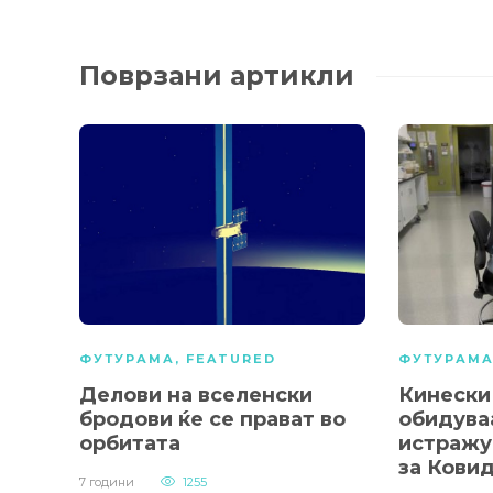
Поврзани артикли
ФУТУРАМА
,
FEATURED
ФУТУРАМ
Делови на вселенски
Кинески
бродови ќе се прават во
обидува
орбитата
истражу
за Ковид
7 години
1255