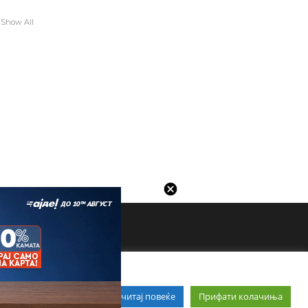
Show All
Прочитај повеќе
Прифати колачиња