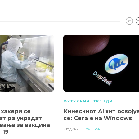
А
ФУТУРАМА
,
ТРЕНДИ
 хакери се
Кинескиот AI хит освоју
ат да украдат
се: Сега е на Windows
вања за вакцина
2 години
1534
-19