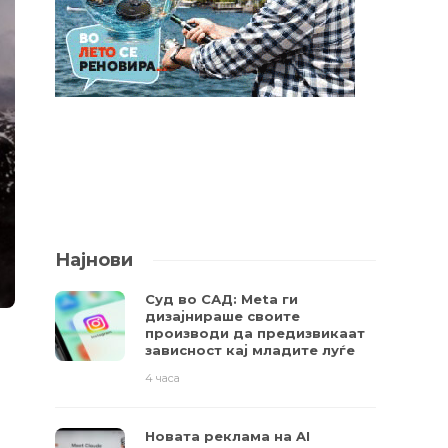
Најнови
Суд во САД: Meta ги
дизајнираше своите
производи да предизвикаат
зависност кај младите луѓе
4 часа
Новата реклама на AI