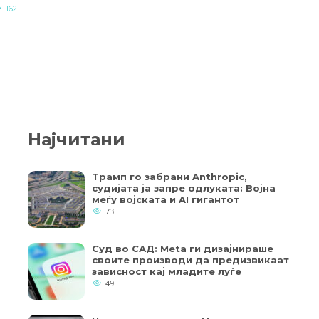
1621
Најчитани
Трамп го забрани Anthropic,
судијата ја запре одлуката: Војна
меѓу војската и AI гигантот
73
Суд во САД: Meta ги дизајнираше
своите производи да предизвикаат
зависност кај младите луѓе
49