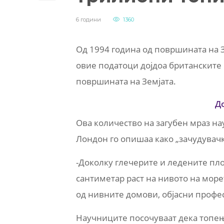
6 години
1360
Од 1994 година од површината на З
овие податоци дојдоа британските 
површината на Земјата.
Д
Ова количество на загубен мраз на
Лондон го опишаа како „зачудувачк
-Доколку глечерите и ледените плоч
сантиметар раст на нивото на море
од нивните домови, објасни профе
Научниците посочуваат дека топењ