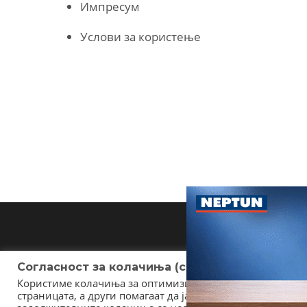
Импресум
Услови за користење
Согласност за колачиња (cookies)
Користиме колачиња за оптимизирање на страницата. Не
страницата, а други помагаат да ја подобриме оваа инт