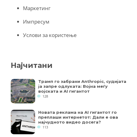
Маркетинг
Импресум
Услови за користење
Најчитани
Трамп го забрани Anthropic, судијата
ја запре одлуката: Војна меѓу
војската и AI гигантот
128
Новата реклама на AI гигантот го
преплаши интернетот: Дали е ова
најчудното видео досега?
113