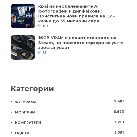
Крај на необележаните AI
фотографии и дипфејкови:
Пристигнаа нови правила на ЕУ –
казни до 35 милиони евра
103
16GB VRAM е новиот стандард на
Steam, но повеќето гејмери ​​сè уште
заостануваат
65
Категории
9.481
ФУТУРАМА
6.673
МОБИЛНИ
1.390
КОМПЈУТЕРИ
3.091
ГАЏЕТИ