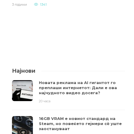
3 години
1341
Најнови
Новата реклама на AI гигантот го
преплаши интернетот: Дали е ова
најчудното видео досега?
20 часа
16GB VRAM е новиот стандард на
Steam, но повеќето гејмери ​​сè уште
заостануваат