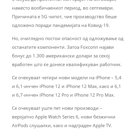
наместо вообичаениот период, во септември.
Причината е 5G чипот, чие производство беше
одложено поради пандемијата на Ковид-19.
Но, очигледно постои опасност од одложување од
останатите компоненти. Затоа Foxconn најави
бонус до 1.300 американски долари за секој
вработен што ќе донесе квалификуван работник.
Се очекуваат четири нови модели на iPhone – 5,4
и 6,1-инчен iPhone 12 и iPhone 12 Max, како и 6,1
и 6,7-инчен iPhone 12 Pro и iPhone 12 Pro Max.
Се очекуваат уште пет нови производи –
веројатно Apple Watch Series 6, нови безжични
AirPods слушалки, како и надграден Apple TV.