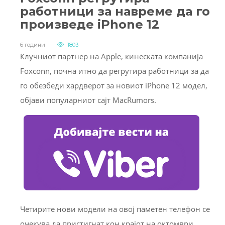
работници за навреме да го
произведе iPhone 12
6 години
1803
Клучниот партнер на Apple, кинеската компанија
Foxconn, почна итно да регрутира работници за да
го обезбеди хардверот за новиот iPhone 12 модел,
објави популарниот сајт MacRumors.
Четирите нови модели на овој паметен телефон се
очекува да пристигнат кон крајот на октомври,