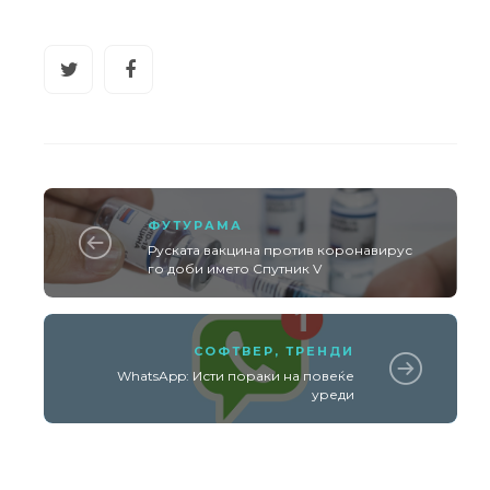
ФУТУРАМА
Руската вакцина против коронавирус
го доби името Спутник V
СОФТВЕР
,
ТРЕНДИ
WhatsApp: Исти пораки на повеќе
уреди