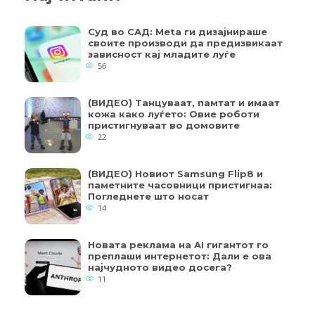
Суд во САД: Meta ги дизајнираше
своите производи да предизвикаат
зависност кај младите луѓе
56
(ВИДЕО) Танцуваат, памтат и имаат
кожа како луѓето: Овие роботи
пристигнуваат во домовите
22
(ВИДЕО) Новиот Samsung Flip8 и
паметните часовници пристигнаа:
Погледнете што носат
14
Новата реклама на AI гигантот го
преплаши интернетот: Дали е ова
најчудното видео досега?
11