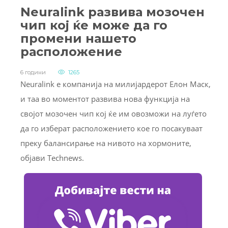
Neuralink развива мозочен
чип кој ќе може да го
промени нашето
расположение
6 години
1265
Neuralink е компанија на милијардерот Елон Маск,
и таа во моментот развива нова функција на
својот мозочен чип кој ќе им овозможи на луѓето
да го изберат расположението кое го посакуваат
преку балансирање на нивото на хормоните,
објави Technews.