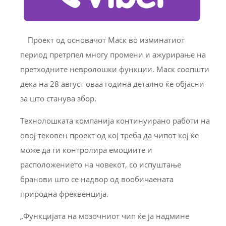
Проект од основачот Маск во изминатиот
период претрпел многу промени и ажурирање на
претходните невролошки функции. Маск соопшти
дека на 28 август оваа година детално ќе објасни
за што станува збор.
Технолошката компанија континуирано работи на
овој тековен проект од кој треба да чипот кој ќе
може да ги контролира емоциите и
расположението на човекот, со испуштање
бранови што се надвор од вообичаената
природна фреквенција.
„Функцијата на мозочниот чип ќе ја надмине