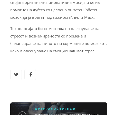
својата оригинална иновативна мисија и ќе им
помогне на луѓето со целосно оштетен ‘рбетен
мозок да ја вратат подвижноста“, вели Маск.
Технологијата би помогнала во олеснување на
стресот и вознемиреноста со промена и
балансирање на нивото на хормоните во мозокот,
како и олеснување на емоционалниот стрес.
ФУТУРАМА
,
ТРЕНДИ
Mercedes го воведува првото воздушно