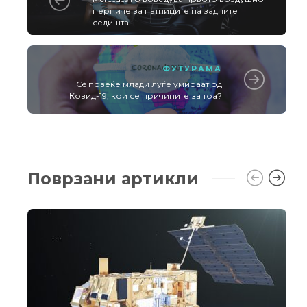
перниче за патниците на задните
седишта
ФУТУРАМА
Сè повеќе млади луѓе умираат од
Ковид-19, кои се причините за тоа?
Поврзани артикли