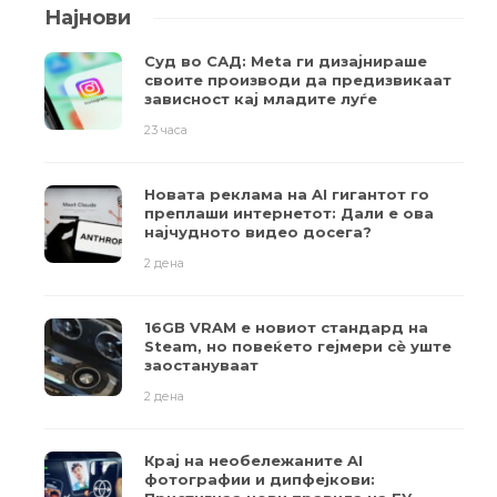
Најнови
Суд во САД: Meta ги дизајнираше
своите производи да предизвикаат
зависност кај младите луѓе
23 часа
Новата реклама на AI гигантот го
преплаши интернетот: Дали е ова
најчудното видео досега?
2 дена
16GB VRAM е новиот стандард на
Steam, но повеќето гејмери ​​сè уште
заостануваат
2 дена
Крај на необележаните AI
фотографии и дипфејкови: