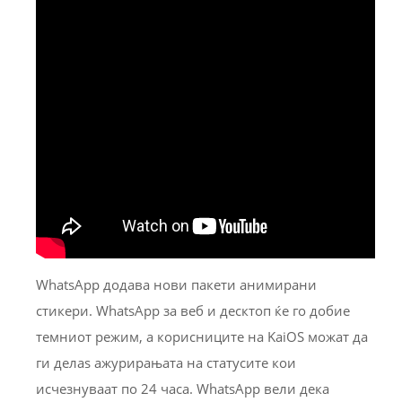
WhatsApp додава нови пакети анимирани
стикери. WhatsApp за веб и десктоп ќе го добие
темниот режим, а корисниците на KaiOS можат да
ги делаѕ ажурирањата на статусите кои
исчезнуваат по 24 часа. WhatsApp вели дека