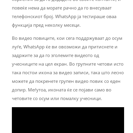
повеќе нема да морате рачно да го внесуваат
телефонскиот број. WhatsApp ја тестираше оваа
функција пред неколку месеци.
Во видео повиците, кои сега поддржуваат до осум
луѓе, WhatsApp ќе ви овозможи да притиснете и
задржите за да го зголемите видеото од
учесниците на цел екран. Во групните четови исто
така постои икона за видео записи, така што лесно
можете да покренете групен видео повик со еден
допир. Меѓутоа, иконата ќе се појави само во
четовите со осум или помалку учесници.