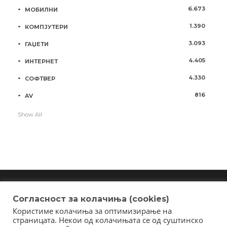
6.673
МОБИЛНИ
1.390
КОМПЈУТЕРИ
3.093
ГАЏЕТИ
4.405
ИНТЕРНЕТ
4.330
СОФТВЕР
816
AV
Show All
Согласност за колачиња (cookies)
Користиме колачиња за оптимизирање на
Copyright © 2018 - Member of IAB Macedonia
страницата. Некои од колачињата се од суштинско