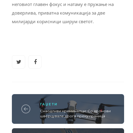
неговиот главен фокус и натаму е пружање на
доверлива, приватна комуникација за две
милијарди корисници ширум светот.
ГАЏЕТИ
Снаодливи криминалци: Со дронови
шверцувале дрога преку граница