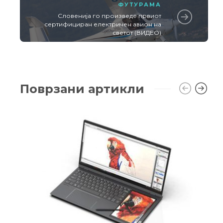
ФУТУРАМА
Словенија го произведе првиот
сертифициран електричен авион на
светот (ВИДЕО)
Поврзани артикли