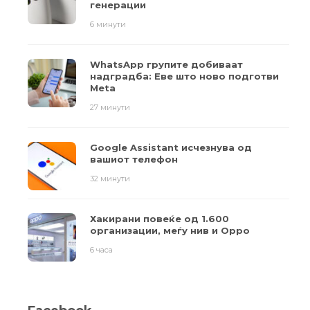
генерации
6 минути
WhatsApp групите добиваат
надградба: Еве што ново подготви
Meta
27 минути
Google Assistant исчезнува од
вашиот телефон
32 минути
Хакирани повеќе од 1.600
организации, меѓу нив и Oppo
6 часа