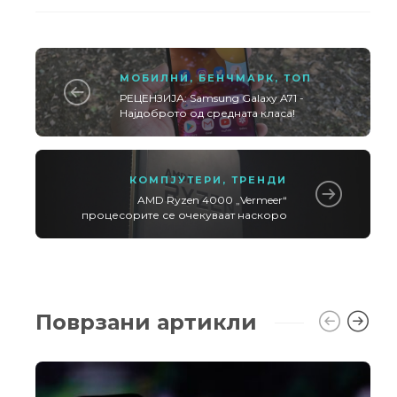
МОБИЛНИ
,
БЕНЧМАРК
,
ТОП
РЕЦЕНЗИЈА: Samsung Galaxy A71 -
Најдоброто од средната класа!
КОМПЈУТЕРИ
,
ТРЕНДИ
AMD Ryzen 4000 „Vermeer“
процесорите се очекуваат наскоро
Поврзани артикли