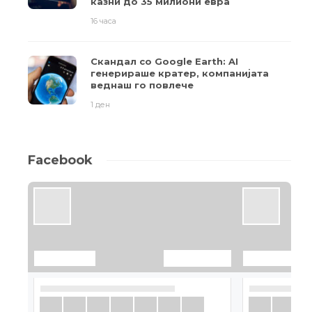
казни до 35 милиони евра
16 часа
Скандал со Google Earth: AI
генерираше кратер, компанијата
веднаш го повлече
1 ден
Facebook