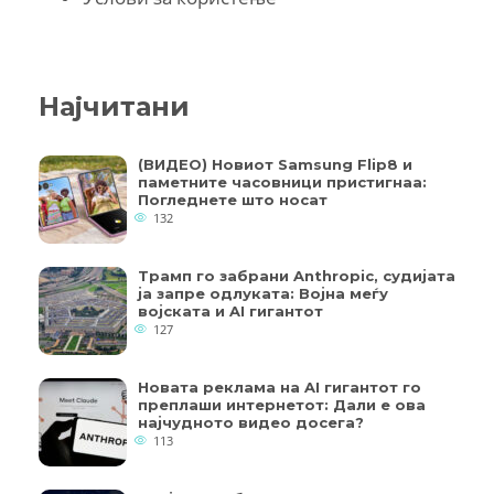
Најчитани
(ВИДЕО) Новиот Samsung Flip8 и
паметните часовници пристигнаа:
Погледнете што носат
132
Трамп го забрани Anthropic, судијата
ја запре одлуката: Војна меѓу
војската и AI гигантот
127
Новата реклама на AI гигантот го
преплаши интернетот: Дали е ова
најчудното видео досега?
113