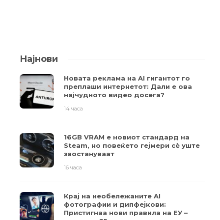
Најнови
Новата реклама на AI гигантот го
преплаши интернетот: Дали е ова
најчудното видео досега?
14 часа
16GB VRAM е новиот стандард на
Steam, но повеќето гејмери ​​сè уште
заостануваат
16 часа
Крај на необележаните AI
фотографии и дипфејкови:
Пристигнаа нови правила на ЕУ –