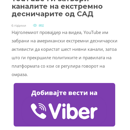
каналите на екстремно
десничарите од САД
6 години
892
Најголемиот провајдер на видеа, YouTube им
забрани на американски екстремни десничарски
активисти да користат шест нивни канали, затоа
што ги прекршиле политиките и правилата на
платформата со кои се регулира говорот на
омраза.