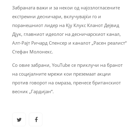
Забраната важи и за некои од најозлогласените
екстремни десничари, вклучувајќи го и
поранешниот лидер на Кју Клукс Кланот Дејвид
Дјук, главниот идеолог на десничарскиот канал,
Алт-Рајт Ричард Спенсер и каналот „Расен реалист“
Стефан Молонекс.
Со овие забрани, YouTube се приклучи на бранот
на социјалните мрежи кои преземаат акции
против говорот на омраза, пренесе британскиот
весник „Гардијан“.