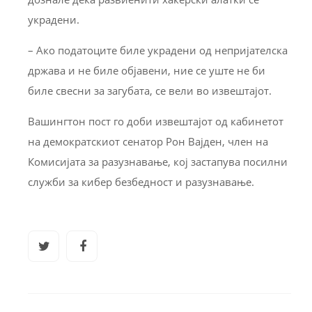
украдени.
– Ако податoците биле украдени од непријателска
држава и не биле објавени, ние се уште не би
биле свесни за загубата, се вели во извештајот.
Вашингтон пост го доби извештајот од кабинетот
на демократскиот сенатор Рон Вајден, член на
Комисијата за разузнавање, кој застапува посилни
служби за кибер безбедност и разузнавање.