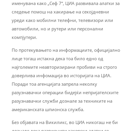
именувана како „Сеф 7“, ЦИА развивала алатки за
следење помош на хакирање на секојдневни
уреди како мобилни телефни, телевизори или
автомобили, но и рутери или персонални
компјутери.
По протекувањето на информациите, официјално
лице тогаш истакна дека тоа било едно од
најголемите неавторизирани пробиви на строго
доверлива инфомација во историјата на ЦИА.
Поради тоа агенцијата запрела неколку
разузнавачки операции бидејќи непријателските
разузнавачки служби дознале за техниките на
американската шпионска служба.
Без објавата на Викиликс, во ЦИА никогаш не би
дознале дека развиенити хакерски алатки се