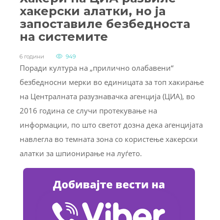
хакерски алатки, но ја
запоставиле безбедноста
на системите
6 години
949
Поради култура на „прилично олабавени“
безбедносни мерки во единицата за топ хакирање
на Централната разузнавачка агенција (ЦИА), во
2016 година се случи протекување на
информации, по што светот дозна дека агенцијата
навлегла во темната зона со користење хакерски
алатки за шпионирање на луѓето.