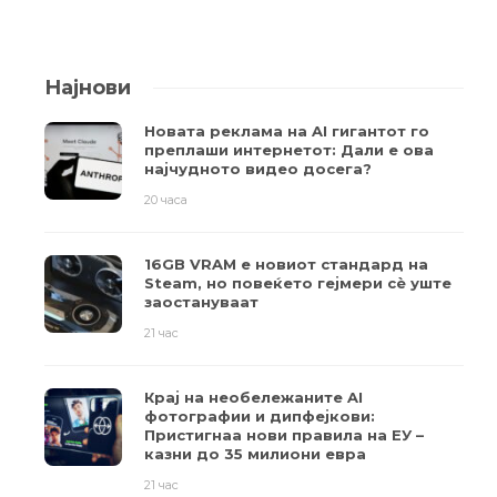
Најнови
Новата реклама на AI гигантот го
преплаши интернетот: Дали е ова
најчудното видео досега?
20 часа
16GB VRAM е новиот стандард на
Steam, но повеќето гејмери ​​сè уште
заостануваат
21 час
Крај на необележаните AI
фотографии и дипфејкови:
Пристигнаа нови правила на ЕУ –
казни до 35 милиони евра
21 час