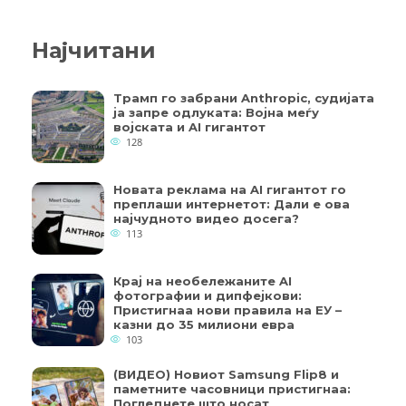
Најчитани
Трамп го забрани Anthropic, судијата
ја запре одлуката: Војна меѓу
војската и AI гигантот
128
Новата реклама на AI гигантот го
преплаши интернетот: Дали е ова
најчудното видео досега?
113
Крај на необележаните AI
фотографии и дипфејкови:
Пристигнаа нови правила на ЕУ –
казни до 35 милиони евра
103
(ВИДЕО) Новиот Samsung Flip8 и
паметните часовници пристигнаа:
Погледнете што носат