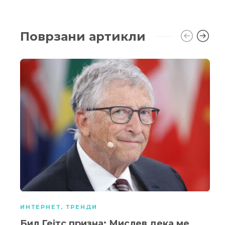
Поврзани артикли
ИНТЕРНЕТ
,
ТРЕНДИ
Бил Гејтс призна: Мислев дека ме