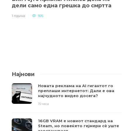
дели само една грешка до смртта
1 година
926
Најнови
Новата реклама на AI гигантот го
преплаши интернетот: Дали е ова
најчудното видео досега?
15 часа
16GB VRAM е новиот стандард на
Steam, но повеќето гејмери ​​сè уште
заостануваат