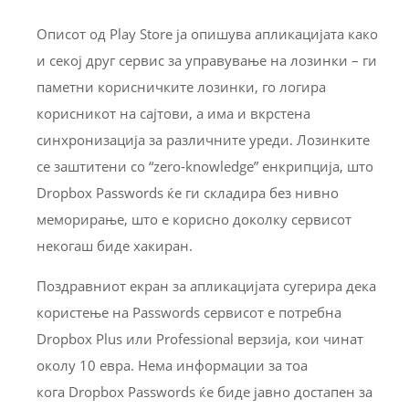
Описот од Play Store ја опишува апликацијата како
и секој друг сервис за управување на лозинки – ги
паметни корисничките лозинки, го логира
корисникот на сајтови, а има и вкрстена
синхронизација за различните уреди. Лозинките
се заштитени со “zero-knowledge” енкрипција, што
Dropbox Passwords ќе ги складира без нивно
меморирање, што е корисно доколку сервисот
некогаш биде хакиран.
Поздравниот екран за апликацијата сугерира дека
користење на Passwords сервисот е потребна
Dropbox Plus или Professional верзија, кои чинат
околу 10 евра. Нема информации за тоа
кога Dropbox Passwords ќе биде јавно достапен за