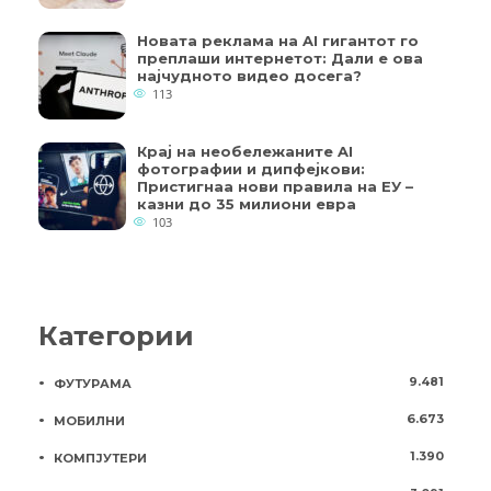
Новата реклама на AI гигантот го
преплаши интернетот: Дали е ова
најчудното видео досега?
113
Крај на необележаните AI
фотографии и дипфејкови:
Пристигнаа нови правила на ЕУ –
казни до 35 милиони евра
103
Категории
9.481
ФУТУРАМА
6.673
МОБИЛНИ
1.390
КОМПЈУТЕРИ