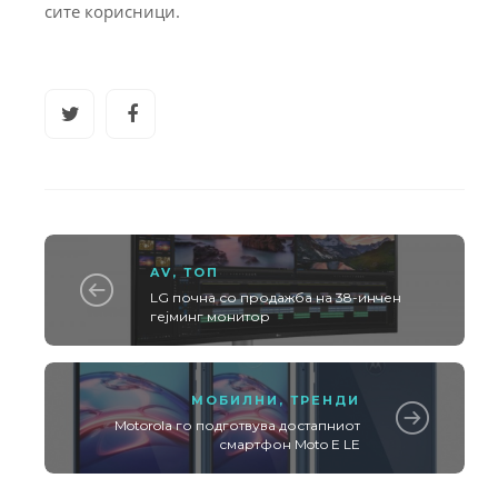
сите корисници.
AV
,
ТОП
LG почна со продажба на 38-инчен
гејминг монитор
МОБИЛНИ
,
ТРЕНДИ
Motorola го подготвува достапниот
смартфон Moto E LE