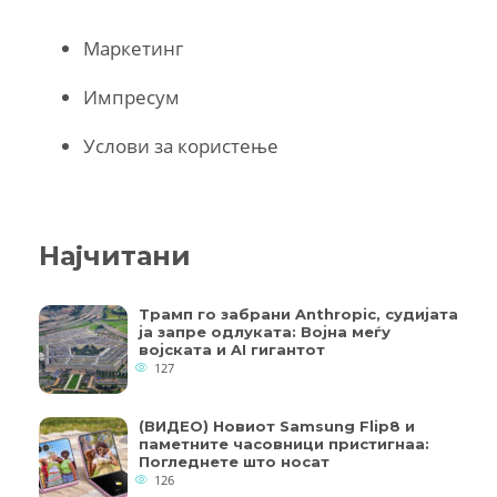
Маркетинг
Импресум
Услови за користење
Најчитани
Трамп го забрани Anthropic, судијата
ја запре одлуката: Војна меѓу
војската и AI гигантот
127
(ВИДЕО) Новиот Samsung Flip8 и
паметните часовници пристигнаа:
Погледнете што носат
126