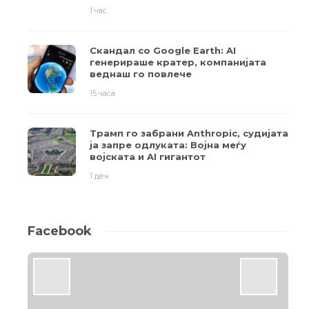
1 час
Скандал со Google Earth: AI
генерираше кратер, компанијата
веднаш го повлече
15 часа
Трамп го забрани Anthropic, судијата
ја запре одлуката: Војна меѓу
војската и AI гигантот
1 ден
Facebook