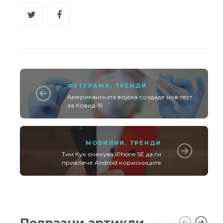
ФУТУРАМА
,
ТРЕНДИ
Американската војска создаде нов тест
за Ковид-19
МОБИЛНИ
,
ТРЕНДИ
Тим Кук очекува iPhone SE да ги
привлече Android корисниците
Поврзани артикли