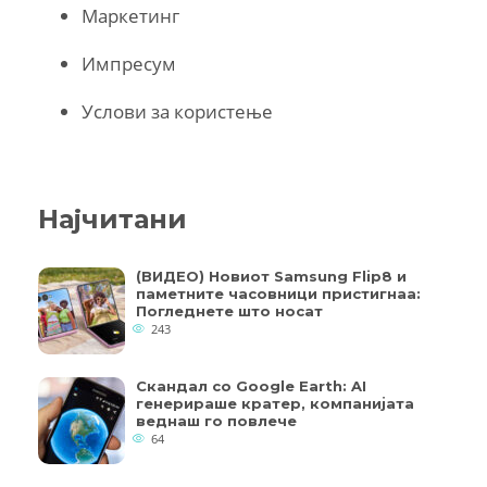
Маркетинг
Импресум
Услови за користење
Најчитани
(ВИДЕО) Новиот Samsung Flip8 и
паметните часовници пристигнаа:
Погледнете што носат
243
Скандал со Google Earth: AI
генерираше кратер, компанијата
веднаш го повлече
64