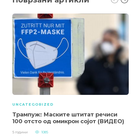
UNCATEGORIZED
Трампуж: Маските штитат речиси
100 отсто од омикрон сојот (ВИДЕО)
5 години
1085