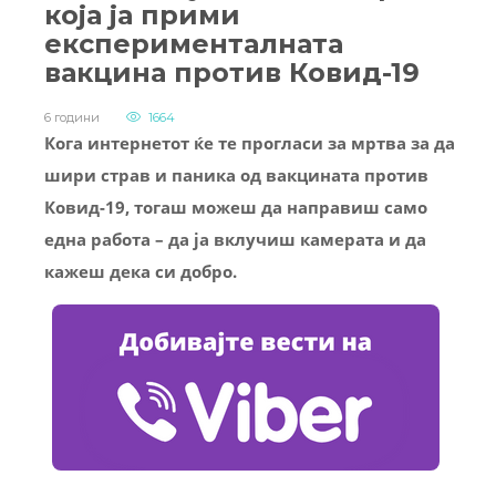
која ја прими
експерименталната
вакцина против Ковид-19
6 години
1664
Кога интернетот ќе те прогласи за мртва за да
шири страв и паника од вакцината против
Ковид-19, тогаш можеш да направиш само
една работа – да ја вклучиш камерата и да
кажеш дека си добро.