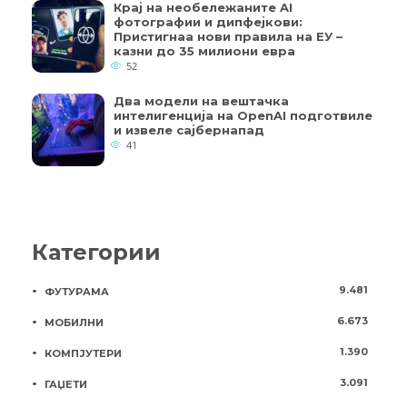
Крај на необележаните AI
фотографии и дипфејкови:
Пристигнаа нови правила на ЕУ –
казни до 35 милиони евра
52
Два модели на вештачка
интелигенција на OpenAI подготвиле
и извеле сајбернапад
41
Категории
9.481
ФУТУРАМА
6.673
МОБИЛНИ
1.390
КОМПЈУТЕРИ
3.091
ГАЏЕТИ