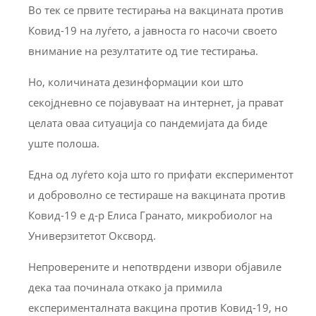
Во тек се првите тестирања на вакцината против
Ковид-19 на луѓето, а јавноста го насочи своето
внимание на резултатите од тие тестирања.
Но, количината дезинформации кои што
секојдневно се појавуваат на интернет, ја прават
целата оваа ситуација со пандемијата да биде
уште полоша.
Една од луѓето која што го прифати експериментот
и доброволно се тестираше на вакцината против
Ковид-19 е д-р Елиса Гранато, микробиолог на
Универзитетот Оксворд.
Непроверените и непотврдени извори објавиле
дека таа починала откако ја примила
експерименталната вакцина против Ковид-19, но