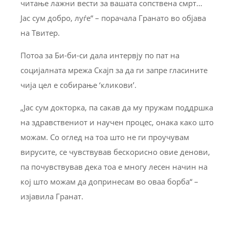
читање лажни вести за вашата сопствена смрт…
Јас сум добро, луѓе“ – порачала Гранато во објава
на Твитер.
Потоа за Би-би-си дала интервју по пат на
социјалната мрежа Скајп за да ги запре гласините
чија цел е собирање ‘кликови’.
„Јас сум докторка, па сакав да му пружам поддршка
на здравствениот и научен процес, онака како што
можам. Со оглед на тоа што не ги проучувам
вирусите, се чувствував бескорисно овие денови,
па почувствував дека тоа е многу лесен начин на
кој што можам да допринесам во оваа борба“ –
изјавила Гранат.