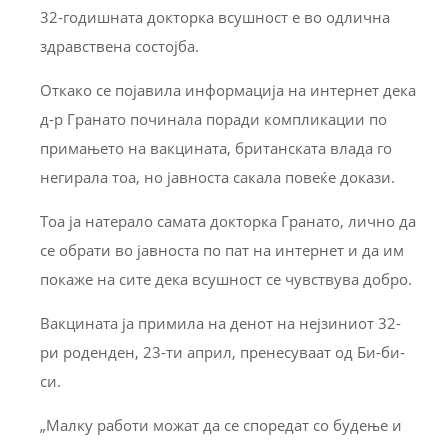
32-годишната докторка всушност е во одлична
здравствена состојба.
Откако се појавила информација на интернет дека
д-р Гранато починала поради компликации по
примањето на вакцината, британската влада го
негирала тоа, но јавноста сакала повеќе докази.
Тоа ја натерало самата докторка Гранато, лично да
се обрати во јавноста по пат на интернет и да им
покаже на сите дека всушност се чувствува добро.
Вакцината ја примила на денот на нејзиниот 32-
ри роденден, 23-ти април, пренесуваат од Би-би-
си.
„Малку работи можат да се споредат со будење и