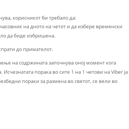
нува, корисникот би требало да:
 часовник на дното на четот и да избере временски
ало да биде избришена.
спрати до примателот.
ење на содржината започнува оној момент кога
 Исчезнатата порака во сите 1 на 1 четови на Viber ја
јбезбедни пораки за размена во светот, се вели во