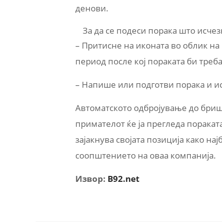
денови.
За да се подеси порака што исчез
– Притисне на иконата во облик на
период после кој пораката би треб
– Напише или подготви порака и и
Автоматското одбројување до бриш
примателот ќе ја прегледа пораката.
зајакнува својата позиција како на
соопштението на оваа компанија.
Извор:
B92.net