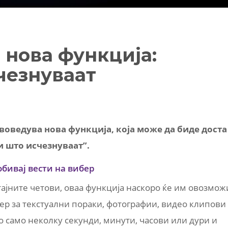
 нова функција:
чезнуваат
и воведува нова функција, која може да биде доста
и што исчезнуваат”.
обивај вести на вибер
ајните четови, оваа функција наскоро ќе им овозмож
мер за текстуални пораки, фотографии, видео клипови
по само неколку секунди, минути, часови или дури и