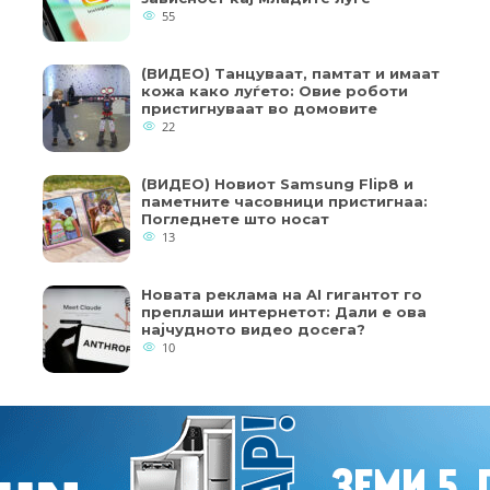
55
(ВИДЕО) Танцуваат, памтат и имаат
кожа како луѓето: Овие роботи
пристигнуваат во домовите
22
(ВИДЕО) Новиот Samsung Flip8 и
паметните часовници пристигнаа:
Погледнете што носат
13
Новата реклама на AI гигантот го
преплаши интернетот: Дали е ова
најчудното видео досега?
10