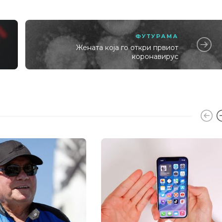
ФУТУРАМА
Жената која го откри првиот
коронавирус