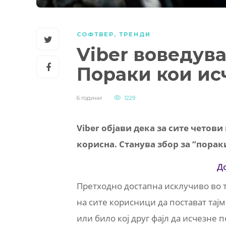
СОФТВЕР
,
ТРЕНДИ
Viber воведува
Пораки кои ис
6 години
1229
Viber објави дека за сите четов
корисна. Станува збор за “порак
Д
Претходно достапна исклучиво во т
на сите корисници да постават тај
или било кој друг фајл да исчезне 