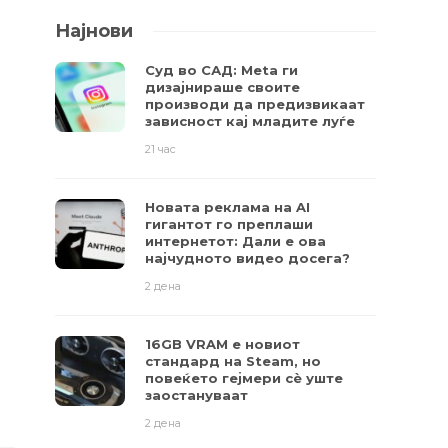
Најнови
Суд во САД: Meta ги
дизајнираше своите
производи да предизвикаат
зависност кај младите луѓе
21 час
Новата реклама на AI
гигантот го преплаши
интернетот: Дали е ова
најчудното видео досега?
2 дена
16GB VRAM е новиот
стандард на Steam, но
повеќето гејмери ​​сè уште
заостануваат
2 дена