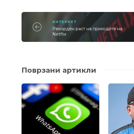
ИНТЕРНЕТ
Рекордeн раст нa приходите на
Netflix
Поврзани артикли