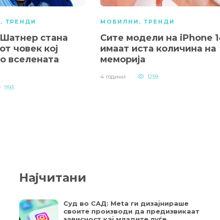
А
,
ТРЕНДИ
МОБИЛНИ
,
ТРЕНДИ
 Шатнер стана
Сите модели на iPhone 
от човек кој
имаат иста количина на
во вселената
меморија
4 години
1259
1193
Најчитани
Суд во САД: Meta ги дизајнираше
своите производи да предизвикаат
зависност кај младите луѓе