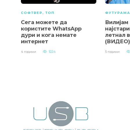
СОФТВЕР
,
ТОП
ФУТУРАМ
Сега можете да
Вилијам
користите WhatsApp
најстари
дури и кога немате
летнал 
интернет
(ВИДЕО)
4 години
1224
5 години