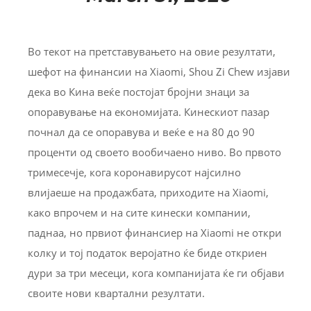
Во текот на претставувањето на овие резултати,
шефот на финансии на Xiaomi, Shou Zi Chew изјави
дека во Кина веќе постојат бројни знаци за
опоравување на економијата. Кинескиот пазар
почнал да се опоравува и веќе е на 80 до 90
проценти од своето вообичаено ниво. Во првото
тримесечје, кога коронавирусот најсилно
влијаеше на продажбата, приходите на Xiaomi,
како впрочем и на сите кинески компании,
паднаа, но првиот финансиер на Xiaomi не откри
колку и тој податок веројатно ќе биде откриен
дури за три месеци, кога компанијата ќе ги објави
своите нови квартални резултати.