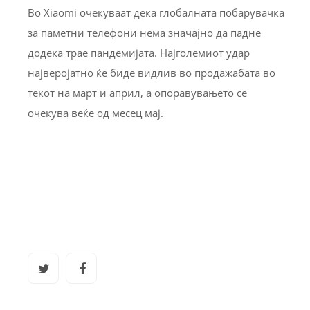
Во Xiaomi очекуваат дека глобалната побарувачка
за паметни телефони нема значајно да падне
додека трае пандемијата. Најголемиот удар
најверојатно ќе биде видлив во продажабата во
текот на март и април, а опоравувањето се
очекува веќе од месец мај.