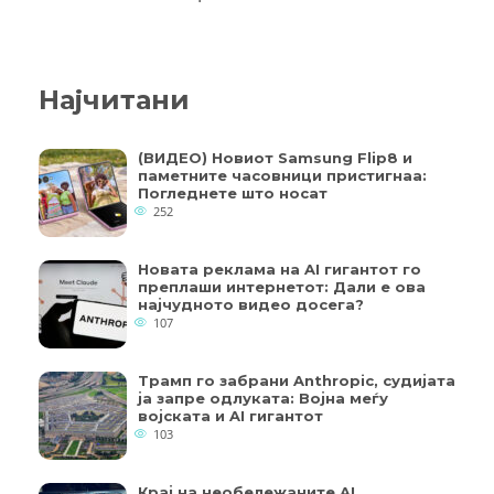
Најчитани
(ВИДЕО) Новиот Samsung Flip8 и
паметните часовници пристигнаа:
Погледнете што носат
252
Новата реклама на AI гигантот го
преплаши интернетот: Дали е ова
најчудното видео досега?
107
Трамп го забрани Anthropic, судијата
ја запре одлуката: Војна меѓу
војската и AI гигантот
103
Крај на необележаните AI