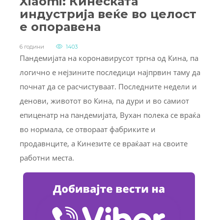
Xiaomi: Кинеската
индустрија веќе во целост
е опоравена
6 години
1403
Пандемијата на коронавирусот тргна од Кина, па
логично е нејзините последици најпрвин таму да
почнат да се расчистуваат. Последните недели и
денови, животот во Кина, па дури и во самиот
епиценатр на пандемијата, Вухан полека се враќа
во нормала, се отвораат фабриките и
продавнците, а Кинезите се враќаат на своите
работни места.