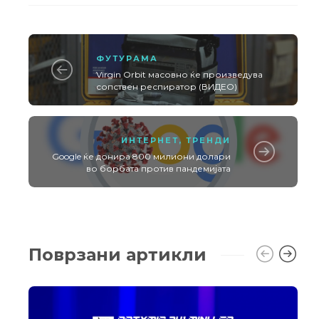
ФУТУРАМА
Virgin Orbit масовно ќе произведува
сопствен респиратор (ВИДЕО)
ИНТЕРНЕТ
,
ТРЕНДИ
Google ќе донира 800 милиони долари
во борбата против пандемијата
Поврзани артикли