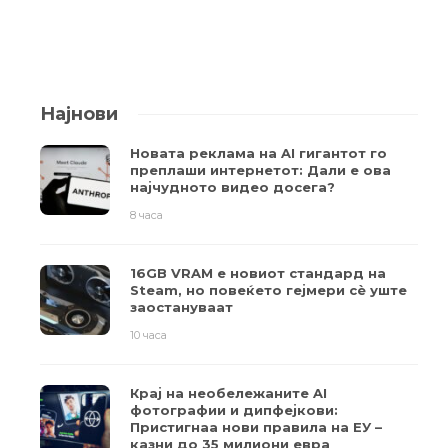
Најнови
Новата реклама на AI гигантот го
преплаши интернетот: Дали е ова
најчудното видео досега?
8 часа
16GB VRAM е новиот стандард на
Steam, но повеќето гејмери ​​сè уште
заостануваат
10 часа
Крај на необележаните AI
фотографии и дипфејкови:
Пристигнаа нови правила на ЕУ –
казни до 35 милиони евра