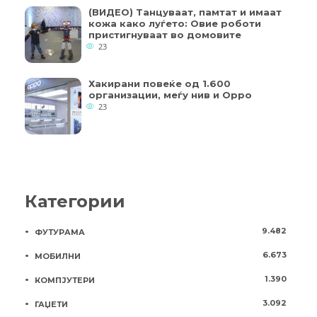
(ВИДЕО) Танцуваат, памтат и имаат
кожа како луѓето: Овие роботи
пристигнуваат во домовите
23
Хакирани повеќе од 1.600
организации, меѓу нив и Oppo
23
Категории
9.482
ФУТУРАМА
6.673
МОБИЛНИ
1.390
КОМПЈУТЕРИ
3.092
ГАЏЕТИ