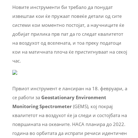
Новите инструменти би требало да понудат
извештаи кои ќе пружаат повеќе детали од сите
системи кои моментно постојат, а научниците ќе
добијат прилика прв пат да го следат квалитетот
на воздухот од вселената, и тоа преку податоци
кои на матичната плоча ќе пристигнуваат на секој
час.
Првиот инструмент е лансиран на 18. февруари, а
се работи за
Geostationary Environment
Monitoring Spectrometer
(GEMS), кој покрај
квалитетот на воздухот ќе ја следи и состојбата на
површината на океаните. НАСА планира до 2022.
година во орбитата да испрати речиси идентичен