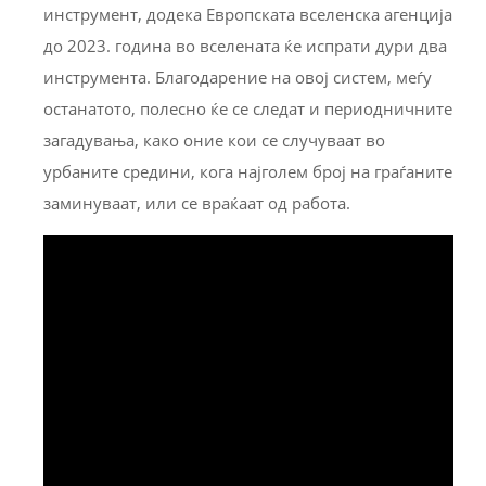
инструмент, додека Европската вселенска агенција
до 2023. година во вселената ќе испрати дури два
инструмента. Благодарение на овој систем, меѓу
останатото, полесно ќе се следат и периодничните
загадувања, како оние кои се случуваат во
урбаните средини, кога најголем број на граѓаните
заминуваат, или се враќаат од работа.