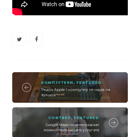
КОМПЈУТЕРИ
,
FEATURED
Редок Apple-1 компјутер се најде на
аукција
СОФТВЕР
,
FEATURED
Google Maps ги интегрираат
можностите на Lens услугата