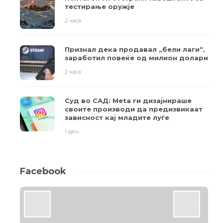
тестирање оружје
2 часа
Признал дека продавал „бели лаги“,
заработил повеќе од милион долари
2 часа
Суд во САД: Meta ги дизајнираше
своите производи да предизвикаат
зависност кај младите луѓе
1 ден
Facebook