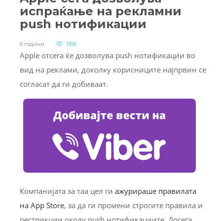
испраќање на рекламни
push нотификации
6 години
1168
Apple отсега ќе дозволува push нотификации во
вид на реклами, доколку корисниците најпрвин се
согласат да ги добиваат.
Компанијата за таа цел ги
ажурираше правилата
на App Store
, за да ги промени строгите правила и
рестрикции околу push нотификациите. Досега