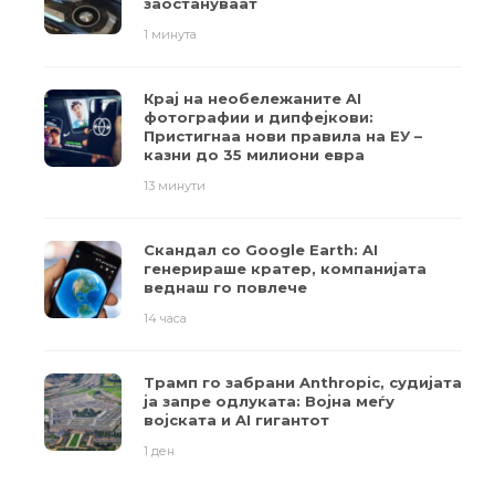
заостануваат
1 минута
Крај на необележаните AI
фотографии и дипфејкови:
Пристигнаа нови правила на ЕУ –
казни до 35 милиони евра
13 минути
Скандал со Google Earth: AI
генерираше кратер, компанијата
веднаш го повлече
14 часа
Трамп го забрани Anthropic, судијата
ја запре одлуката: Војна меѓу
војската и AI гигантот
1 ден