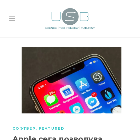
СОФТВЕР
,
FEATURED
Apple сега дозволува