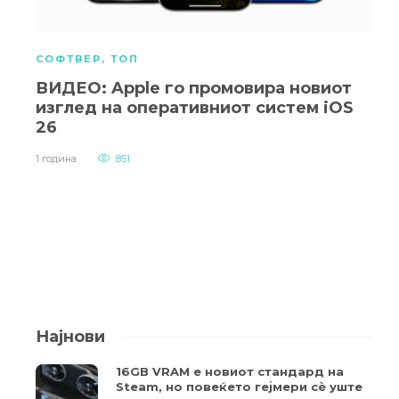
СОФТВЕР
,
ТОП
ВИДЕО: Apple го промовира новиот
изглед на оперативниот систем iOS
26
1 година
851
Најнови
16GB VRAM е новиот стандард на
Steam, но повеќето гејмери ​​сè уште