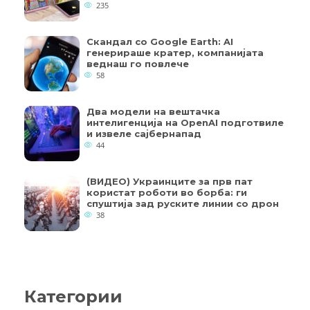
235
Скандал со Google Earth: AI
генерираше кратер, компанијата
веднаш го повлече
58
Два модели на вештачка
интелигенција на OpenAI подготвиле
и извеле сајбернапад
44
(ВИДЕО) Украинците за прв пат
користат роботи во борба: ги
спуштија зад руските линии со дрон
38
Категории