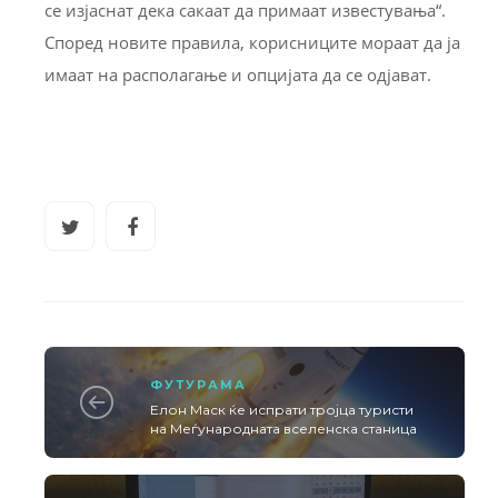
се изјаснат дека сакаат да примаат известувања“.
Според новите правила, корисниците мораат да ја
имаат на располагање и опцијата да се одјават.
ФУТУРАМА
Елон Маск ќе испрати тројца туристи
на Меѓународната вселенска станица