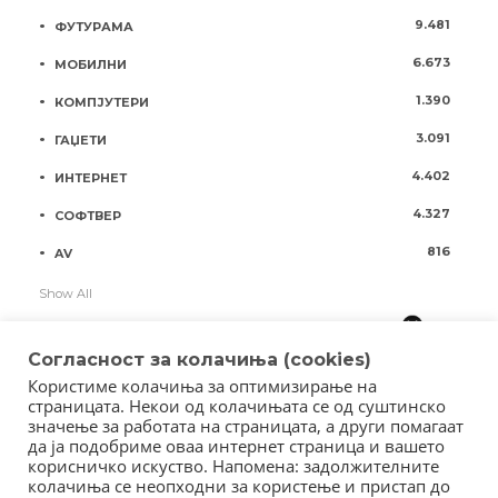
9.481
ФУТУРАМА
6.673
МОБИЛНИ
1.390
КОМПЈУТЕРИ
3.091
ГАЏЕТИ
4.402
ИНТЕРНЕТ
4.327
СОФТВЕР
816
AV
Show All
Согласност за колачиња (cookies)
Користиме колачиња за оптимизирање на
страницата. Некои од колачињата се од суштинско
значење за работата на страницата, а други помагаат
да ја подобриме оваа интернет страница и вашето
корисничко искуство. Напомена: задолжителните
колачиња се неопходни за користење и пристап до