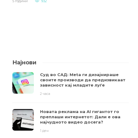
5 години
932
Најнови
Суд во САД: Meta ги дизајнираше
своите производи да предизвикаат
зависност кај младите луѓе
2 часа
Новата реклама на AI гигантот го
преплаши интернетот: Дали е ова
најчудното видео досега?
1 ден