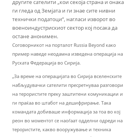
другите сателити „кои секоја страна и онака
ги гледа од Земјата и ги знае сите нивни
технички податоци“, нагласи изворот во
военоиндустрискиот сектор кој посака да
остане анонимен.
Соговорникот на порталот Russia Beyond како
пример наведе неодамна изведена операција на
Руската Федерација во Сирија.
„За време на операцијата во Сирија вселенските
набљудувачки сателити пресретнуваа разговори
на терористите преку заштитени комуникации и
ги праќаа во штабот на дешифрирање. Така
командата добиваше информација за тоа во кој
реон во моментот се наоѓаат одделни одреди на
терористите, какво вооружување и техника