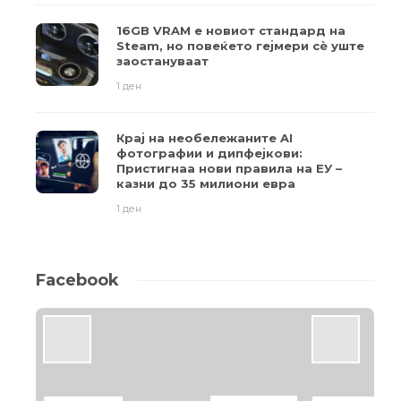
16GB VRAM е новиот стандард на
Steam, но повеќето гејмери ​​сè уште
заостануваат
1 ден
Крај на необележаните AI
фотографии и дипфејкови:
Пристигнаа нови правила на ЕУ –
казни до 35 милиони евра
1 ден
Facebook