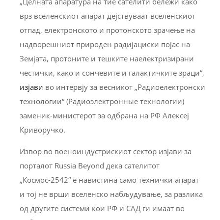
„Целната апаратура на тие сателити бележи како
врз вселенскиот апарат дејствуваат вселенскиот
отпад, електронското и протонското зрачење на
надворешниот природен радијациски појас на
Земјата, протоните и тешките наелектризирани
честички, како и сончевите и галактичките зраци“,
изјави
во интервју за весникот „Радиоелектронски
технологии“ (Радиоэлектронные технологии)
заменик-министерот за одбрана на РФ Алексеј
Криворучко.
Извор во военоиндустрискиот сектор изјави за
порталот Russia Beyond дека сателитот
„Космос-2542“ е навистина само технички апарат
и тој не врши вселенско набљудување, за разлика
од другите системи кои РФ и САД ги имаат во