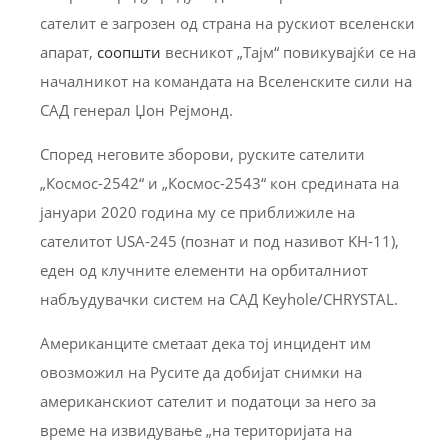
сателит е загрозен од страна на рускиот вселенски
апарат,
соопшти
весникот „Тајм“ повикувајќи се на
началникот на командата на Вселенските сили на
САД генерал Џон Рејмонд.
Според неговите зборови, руските сателити
„Космос-2542“ и „Космос-2543“ кон средината на
јануари 2020 година му се приближиле на
сателитот USA-245 (познат и под називот KH-11),
еден од клучните елементи на орбиталниот
набљудувачки систем на САД Keyhole/CHRYSTAL.
Американците сметаат дека тој инцидент им
овозможил на Русите да добијат снимки на
американскиот сателит и податоци за него за
време на извидување „на територијата на