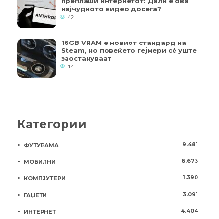
преплаши интернетот: Дали е ова
најчудното видео досега?
42
16GB VRAM е новиот стандард на
Steam, но повеќето гејмери ​​сè уште
заостануваат
14
Категории
9.481
ФУТУРАМА
6.673
МОБИЛНИ
1.390
КОМПЈУТЕРИ
3.091
ГАЏЕТИ
4.404
ИНТЕРНЕТ