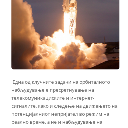
Една од клучните задачи на орбиталното
набљудување е пресретнување на
телекомуникациските и интернет-
сигналите, како и следење на движењето на
потенцијалниот непријател во режим на
реално време, а не и набљудување на