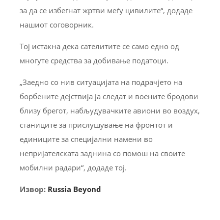
за да се избегнат жртви меѓу цивилите“, додаде
нашиот соговорник.
Тој истакна дека сателитите се само едно од
многуте средства за добивање податоци.
„Заедно со нив ситуацијата на подрачјето на
борбените дејствија ја следат и воените бродови
близу брегот, набљудувачките авиони во воздух,
станиците за прислушување на фронтот и
единиците за специјални намени во
непријателската заднина со помош на своите
мобилни радари“, додаде тој.
Извор:
Russia Beyond