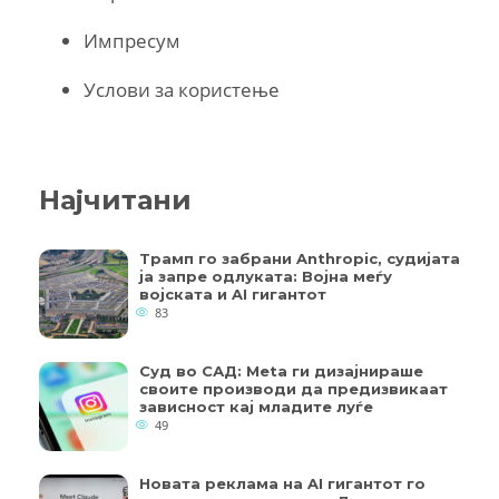
Импресум
Услови за користење
Најчитани
Трамп го забрани Anthropic, судијата
ја запре одлуката: Војна меѓу
војската и AI гигантот
83
Суд во САД: Meta ги дизајнираше
своите производи да предизвикаат
зависност кај младите луѓе
49
Новата реклама на AI гигантот го