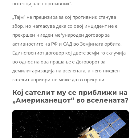
потенцијален противник“.
„Тајм“ не прецизира за кој противник станува
збор, но нагласува дека со овој инцидент не е
прекршен ниеден меѓународен договор за
активностите на РФ и САД во Земјината орбита.
Единствениот договор кој двете земји го склучија
во однос на ова прашање е Договорот за
демилитаризација на вселената, а него ниеден
сателит априори не може да го прекрши.
Кој сателит му се приближи на
„Американецот“ во вселената?