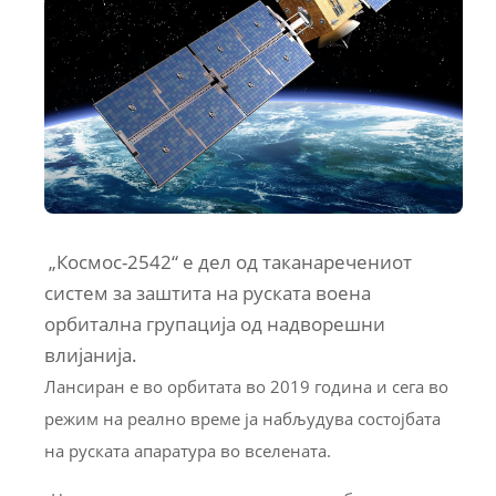
„Космос-2542“ е дел од таканаречениот
систем за заштита на руската воена
орбитална групација од надворешни
влијанија.
Лансиран е во орбитата во 2019 година и сега во
режим на реално време ја набљудува состојбата
на руската апаратура во вселената.