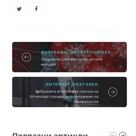
ФУТУРАМА
,
UNCATEGORIZED
Откриена слабата точка на сите
вируси!
ИНТЕРНЕТ
,
FEATURED
Забранета апликација слична на
WhatsApp поради непочитување на
приватноста
Поврзани артикли