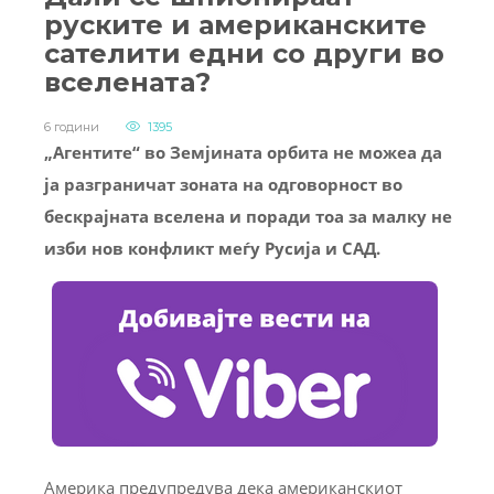
руските и американските
сателити едни со други во
вселената?
6 години
1395
„Агентите“ во Земјината орбита не можеа да
ја разграничат зоната на одговорност во
бескрајната вселена и поради тоа за малку не
изби нов конфликт меѓу Русија и САД.
Америка предупредува дека американскиот