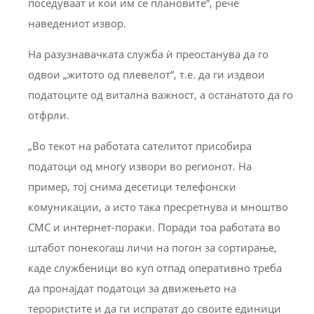
поседуваат и кои им се плановите“, рече
наведениот извор.
На разузнавачката служба ѝ преостанува да го
одвои „житото од плевелот“, т.е. да ги издвои
податоците од витална важност, а останатото да го
отфрли.
„Во текот на работата сателитот присобира
податоци од многу извори во регионот. На
пример, тој снима десетици телефонски
комуникации, а исто така пресретнува и мноштво
СМС и интернет-пораки. Поради тоа работата во
штабот понекогаш личи на погон за сортирање,
каде службеници во куп отпад оперативно треба
да пронајдат податоци за движењето на
терористите и да ги испратат до своите единици