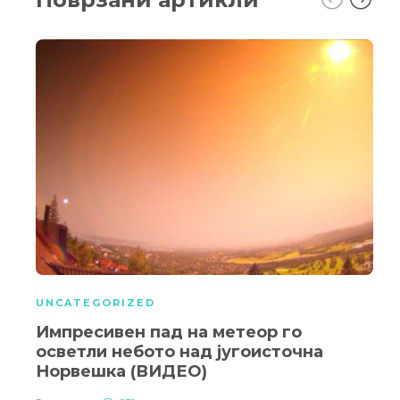
UNCATEGORIZED
Импресивен пад на метеор го
осветли небото над југоисточна
Норвешка (ВИДЕО)