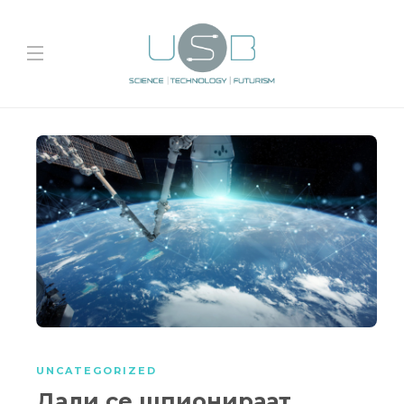
UNCATEGORIZED
Дали се шпионираат