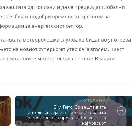
 за заштита од поплави и да се предвидат глобални
се обезбедат подобри временски прогнози за
формации за енергетскиот сектор.
танската метеоролошка служба ќе бидат во употреба
ањето на новиот суперкомпјутер ќе ја зголеми шест
на британските метеоролози, соопшти Владата.
ФУТУРАМА
Бил Гејтс: Со вештачката
интелигенција и генетската терапија
ќе може да се спречат заболувањата
кај човекот