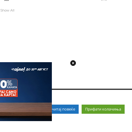
Show All
Прочитај повеќе
Прифати колачиња