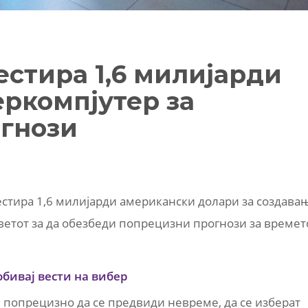
естира 1,6 милијарди
еркомпјутер за
гнози
естира 1,6 милијарди американски долари за создава
ветот за да обезбеди попрецизни прогнози за времет
обивај вести на вибер
 попрецизно да се предвиди невреме, да се изберат