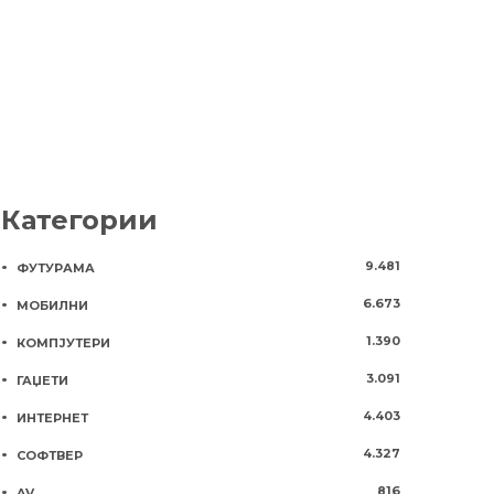
8 години
872
Категории
9.481
ФУТУРАМА
6.673
МОБИЛНИ
1.390
КОМПЈУТЕРИ
3.091
ГАЏЕТИ
4.403
ИНТЕРНЕТ
4.327
СОФТВЕР
816
AV