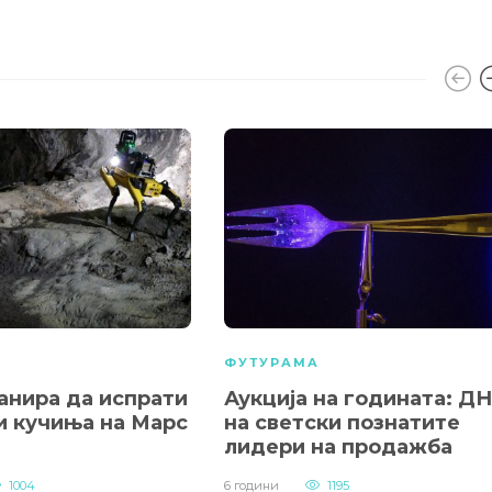
А
ФУТУРАМА
анира да испрати
Аукција на годината: Д
и кучиња на Марс
на светски познатите
лидери на продажба
1004
6 години
1195