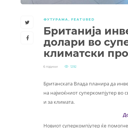
ФУТУРАМА
,
FEATURED
Британија инв
долари во суп
климатски про
6 години
1292
Британската Влада планира да инв
на најмоќниот суперкомпјутер во с
и за климата.
Д
Новиот суперкомпјутер ќе помогне