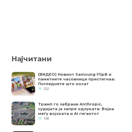
Најчитани
(ВИДЕО) Новиот Samsung Flip8 и
паметните часовници пристигнаа:
Погледнете што носат
252
Трамп го забрани Anthropic,
судијата ја запре одлуката: Војна
меѓу војската и AI гигантот
108