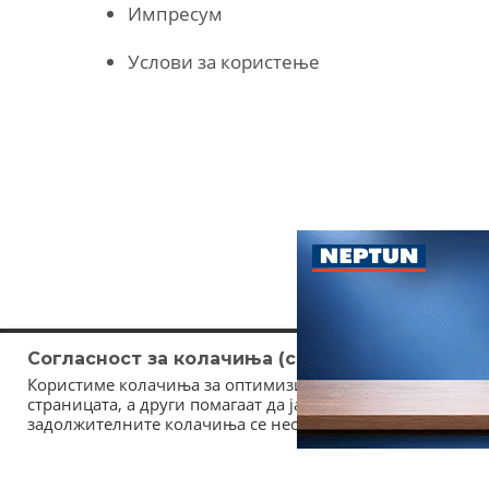
Импресум
Услови за користење
Согласност за колачиња (cookies)
Користиме колачиња за оптимизирање на страницата. Не
страницата, а други помагаат да ја подобриме оваа инт
задолжителните колачиња се неопходни за користење и 