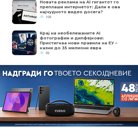
Новата реклама на AI гигантот го
преплаши интернетот: Дали е ова
најчудното видео досега?
108
Крај на необележаните AI
фотографии и дипфејкови:
Пристигнаа нови правила на ЕУ –
казни до 35 милиони евра
99
кои од колачињата се од суштинско значење за работата на
ернет страница и вашето корисничко искуство. Напомена:
пристап до оваа интернет страница.
Copyright © 2018 - Member of IAB Macedonia
Member of Clip Media Group / 2017