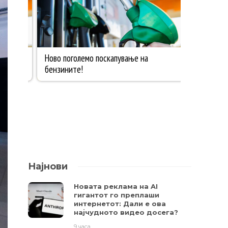
Најнови
Новата реклама на AI
гигантот го преплаши
интернетот: Дали е ова
најчудното видео досега?
9 часа