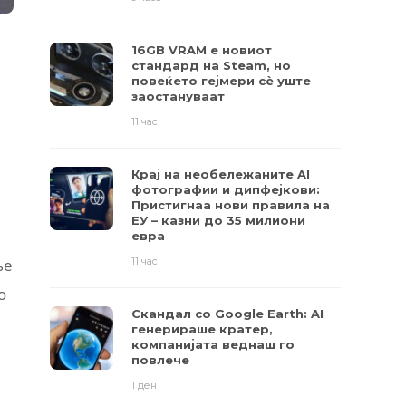
16GB VRAM е новиот
стандард на Steam, но
повеќето гејмери ​​сè уште
заостануваат
11 час
Крај на необележаните AI
фотографии и дипфејкови:
Пристигнаа нови правила на
ЕУ – казни до 35 милиони
евра
ње
11 час
о
Скандал со Google Earth: AI
генерираше кратер,
компанијата веднаш го
повлече
1 ден