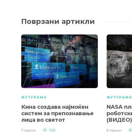
Поврзани артикли
ФУТУРАМА
ФУТУРАМ
Кина создава најмоќен
NASA пл
систем за препознавање
роботск
лица во светот
(ВИДЕО)
7 години
1230
6 години