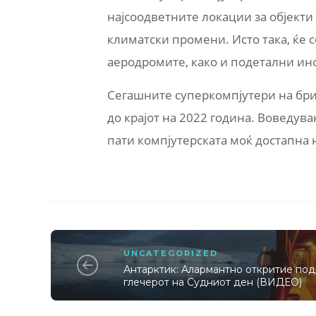
најсоодветните локации за објекти
климатски промени. Исто така, ќе 
аеродромите, како и подетални ин
Сегашните суперкомпјутери на бри
до крајот на 2022 година. Воведув
пати компјутерската моќ достапна 
UNCATEGORIZED
Антарктик: Алармантно откритие под
глечерот на Судниот ден (ВИДЕО)