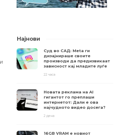
Најнови
Суд во САД: Meta ги
дизајнираше своите
ни
производи да предизвикаат
зависност кај младите луѓе
22 часа
Новата реклама на AI
гигантот го преплаши
интернетот: Дали е ова
најчудното видео досега?
2 дена
16GB VRAM е новиот