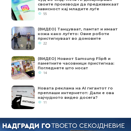
своите производи да предизвикаат
зависност кај младите луѓе
55
(ВИДЕО) Танцуваат, памтат и имаат
кожа како луѓето: Овие роботи
пристигнуваат во домовите
22
(ВИДЕО) Новиот Samsung Flip8 и
паметните часовници пристигнаа:
Погледнете што носат
14
Новата реклама на AI гигантот го
преплаши интернетот: Дали е ова
најчудното видео досега?
11