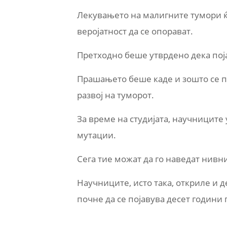
Лекувањето на малигните тумори ќ
веројатност да се опорават.
Претходно беше утврдено дека поја
Прашањето беше каде и зошто се по
развој на туморот.
За време на студијата, научниците 
мутации.
Сега тие можат да го наведат нивни
Научниците, исто така, откриле и 
почне да се појавува десет години