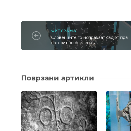
ФУТУРАМА
Словенците го испраќаат својот прв
сателит во вселената
Поврзани артикли