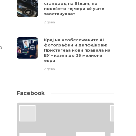
стандард на Steam, но
повеќето гејмери ​​сè уште
заостануваат
2 дена
Крај на необележаните AI
фотографии и дипфејкови:
о
Пристигнаа нови правила на
ЕУ – казни до 35 милиони
евра
2 дена
Facebook