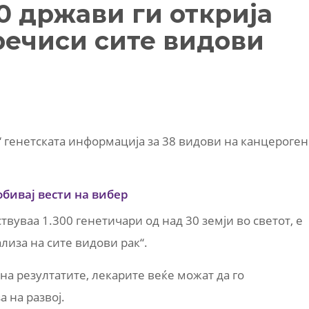
0 држави ги открија
речиси сите видови
“ генетската информација за 38 видови на канцероге
обивај вести на вибер
вуваа 1.300 генетичари од над 30 земји во светот, е
иза на сите видови рак“.
а резултатите, лекарите веќе можат да го
а на развој.