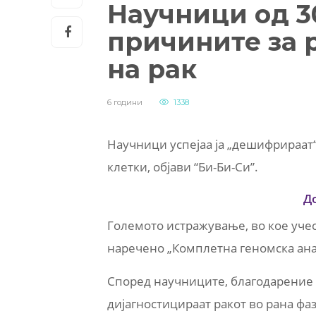
Научници од 3
причините за 
на рак
6 години
1338
Научници успејаа ја „дешифрираат
клетки, објави “Би-Би-Си”.
Д
Големото истражување, во кое учест
наречено „Комплетна геномска анал
Според научниците, благодарение н
дијагностицираат ракот во рана фаз