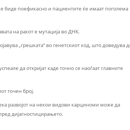
е биде поефикасно и пациентите ќе имаат поголема
вата на ракот е мутација во ДНК.
јавува „грешката“ во генетскиот код, што доведува д
успеале да откријат каде точно се наоѓаат главните
от точен број.
дека развојот на некои видови карциноми може да
 пред дијагностицирањето.