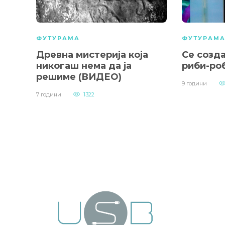
ФУТУРАМА
ФУТУРАМ
Древна мистерија која
Се созда
никогаш нема да ја
риби-ро
решиме (ВИДЕО)
9 години
7 години
1322