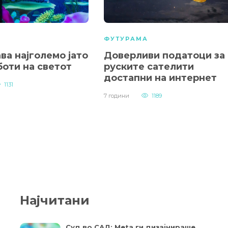
А
ФУТУРАМА
ва најголемо јато
Доверливи податоци за
боти на светот
руските сателити
достапни на интернет
1131
7 години
1189
Најчитани
Суд во САД: Meta ги дизајнираше