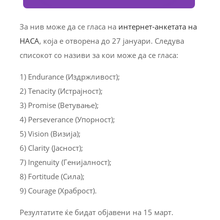
За нив може да се гласа на
интернет-анкетата на
НАСА
, која е отворена до 27 јануари. Следува
списокот со називи за кои може да се гласа:
1) Endurance (Издржливост);
2) Tenacity (Истрајност);
3) Promise (Ветување);
4) Perseverance (Упорност);
5) Vision (Визија);
6) Clarity (Јасност);
7) Ingenuity (Генијалност);
8) Fortitude (Сила);
9) Courage (Храброст).
Резултатите ќе бидат објавени на 15 март.