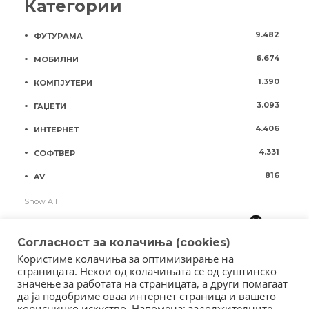
Категории
9.482
ФУТУРАМА
6.674
МОБИЛНИ
1.390
КОМПЈУТЕРИ
3.093
ГАЏЕТИ
4.406
ИНТЕРНЕТ
4.331
СОФТВЕР
816
AV
Show All
Согласност за колачиња (cookies)
Користиме колачиња за оптимизирање на
страницата. Некои од колачињата се од суштинско
значење за работата на страницата, а други помагаат
да ја подобриме оваа интернет страница и вашето
корисничко искуство. Напомена: задолжителните