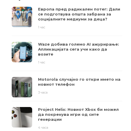
Европа пред радикален потег: Дали
се подготвува општа забрана за
социјалните медиуми за деца?
1 час
Waze добива големо AI ажурирање:
Апликацијата сега учи како да
возите
1 час
Motorola случајно го откри името на
новиот телефон
3 часа
Project Helix: Новиот Xbox би можел
да покренува игри од сите
генерации
4 часа