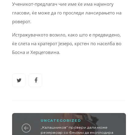
Ученикот-предлагач чие име ќе има најмногу
гласови, ќе може да го проследи лансирањето на
роверот.
Истражувачкото возило, како што е предвидено,
ќе слета на кратерот Језеро, крстен по населба во
Босна и Херцеговина.
UNCATEGORIZED
„Калашников” провери дали може
резервоар со бензин да експлодира