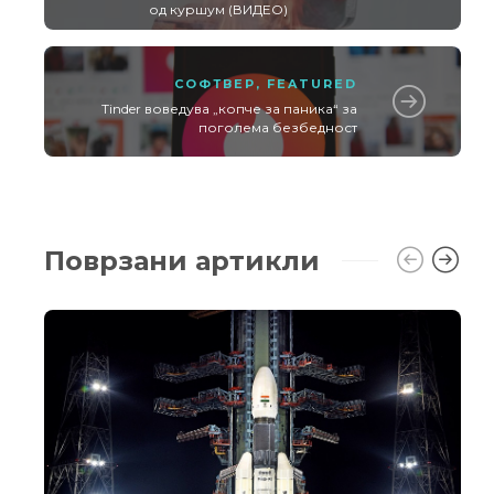
од куршум (ВИДЕО)
СОФТВЕР
,
FEATURED
Tinder воведува „копче за паника“ за
поголема безбедност
Поврзани артикли