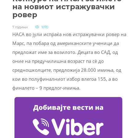
на новиот истражувачки
ровер
7 години
1070
НАСА во јули испраќа нов истражувачки ровер на
Марс, па побара од американските ученици да
предложат име за возилото. Децата во САД, од
оние на предучилишна возраст па сè до
средношколците, предложија 28.000 имиња, од
кои во полуфиналниот избор влегоа 155, а во
финалето – 9 предлог-имиња.