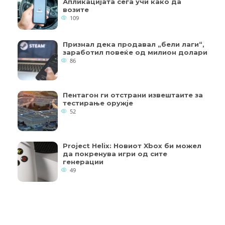
Апликацијата сега учи како да
возите
109
Признал дека продавал „бели лаги“,
заработил повеќе од милион долари
86
Пентагон ги отстрани извештаите за
тестирање оружје
52
Project Helix: Новиот Xbox би можел
да покренува игри од сите
генерации
49