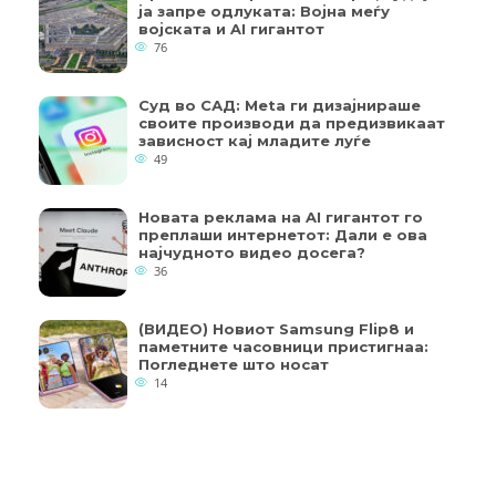
ја запре одлуката: Војна меѓу
војската и AI гигантот
76
Суд во САД: Meta ги дизајнираше
своите производи да предизвикаат
зависност кај младите луѓе
49
Новата реклама на AI гигантот го
преплаши интернетот: Дали е ова
најчудното видео досега?
36
(ВИДЕО) Новиот Samsung Flip8 и
паметните часовници пристигнаа:
Погледнете што носат
14