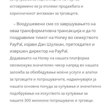
истовремено ќе ја зголеми продажбата и
корисничкиот ангажман за трговците.
– Воодушевени сме со завршувањето на
оваа трансформативна трансакција и да го
поздравиме тимот на Honey во семејството
PayPal, изјави Дан Шулман, претседател и
извршен директор на PayPal.
Додавањето на Honey на нашата платформа
овозможува значителен чекор напред во нашата
заложба за обезбедување моќни услуги и алатки
за трговците и потрошувачите, надминувајќи ја
нашата основна понуда за купување и значително
подобрување на искуството за купување за
нашите 300 милиони потрошувачи и трговци.