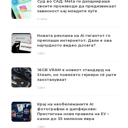
Суд во САД: Meta ги дизајнираше
своите производи да предизвикаат
зависност кај младите луѓе
4 часа
Новата реклама на AI гигантот го
преплаши интернетот: Дали е ова
најчудното видео досега?
1 ден
16GB VRAM е новиот стандард на
Steam, но повеќето гејмери ​​сè уште
заостануваат
1 ден
Крај на необележаните AI
фотографии и дипфејкови:
Пристигнаа нови правила на ЕУ –
казни до 35 милиони евра
1 ден