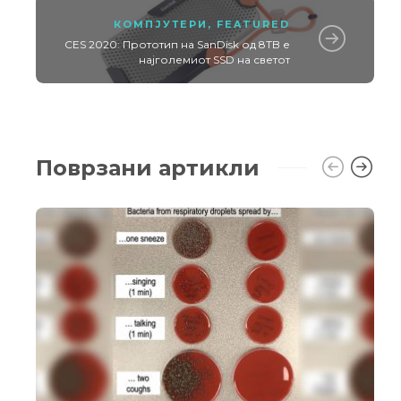
КОМПЈУТЕРИ
,
FEATURED
CES 2020: Прототип на SanDisk од 8TB е
најголемиот SSD на светот
Поврзани артикли