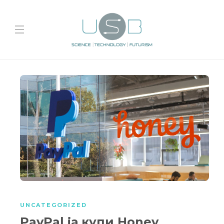
UNCATEGORIZED
PayPal ја купи Honey