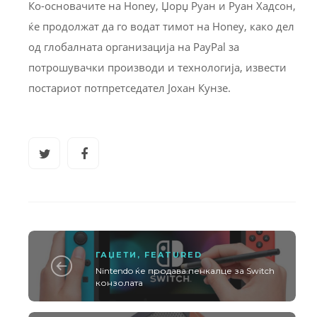
Ко-основачите на Honey, Џорџ Руан и Руан Хадсон,
ќе продолжат да го водат тимот на Honey, како дел
од глобалната организација на PayPal за
потрошувачки производи и технологија, извести
постариот потпретседател Јохан Кунзе.
ГАЏЕТИ
,
FEATURED
Nintendo ќе продава пенкалце за Switch
конзолата