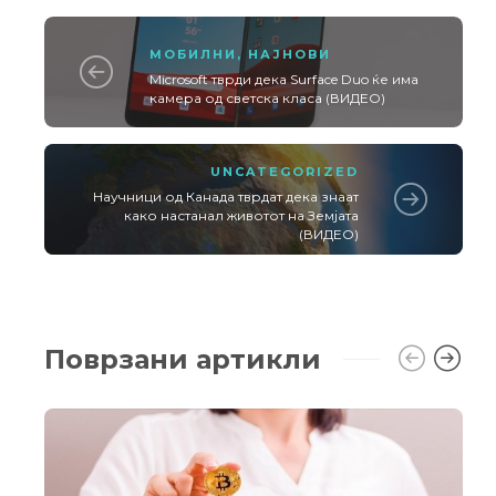
МОБИЛНИ
,
НАЈНОВИ
Microsoft тврди дека Surface Duo ќе има
камера од светска класа (ВИДЕО)
UNCATEGORIZED
Научници од Канада тврдат дека знаат
како настанал животот на Земјата
(ВИДЕО)
Поврзани артикли