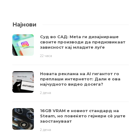
Најнови
Суд во САД: Meta ги дизајнираше
своите производи да предизвикаат
зависност кај младите луѓе
22 часа
Новата реклама на AI гигантот го
преплаши интернетот: Дали е ова
најчудното видео досега?
2 дена
16GB VRAM е новиот стандард на
Steam, но повеќето гејмери ​​сè уште
заостануваат
2 дена