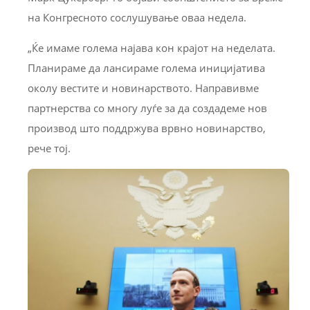
на Конгресното сослушување оваа недела.
„Ќе имаме голема најава кон крајот на неделата.
Планираме да лансираме голема иницијатива
околу вестите и новинарството. Направивме
партнерства со многу луѓе за да создадеме нов
производ што поддржува врвно новинарство,
рече тој.