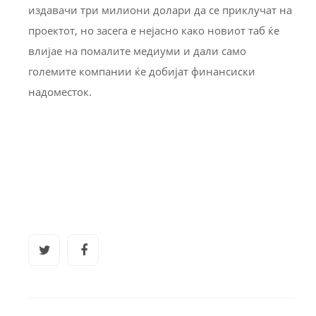
издавачи три милиони долари да се приклучат на
проектот, но засега е нејасно како новиот таб ќе
влијае на помалите медиуми и дали само
големите компании ќе добијат финансиски
надоместок.