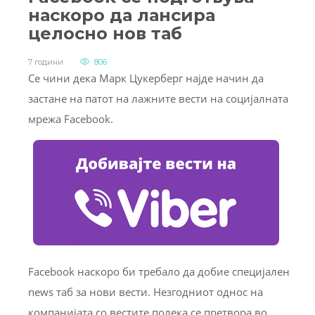
наскоро да лансира
целосно нов таб
7 години
806
Се чини дека Марк Цукерберг најде начин да
застане на патот на лажните вести на социјалната
мрежа Facebook.
Facebook наскоро би требало да добие специјален
news таб за нови вести. Незгодниот однос на
компанијата со вестите полека се претвора во