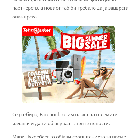
партнерств, а новиот таб би требало да ја зацврсти
оваа врска.
Се разбира, Facebook ќе им плаќа на големите
издавачи да ги објавуваат своите новости.
Марк Цукерберг го објави соопштението за време