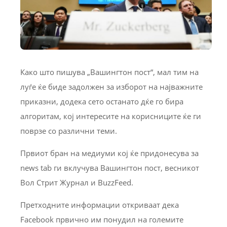
Како што пишува „Вашингтон пост“, мал тим на
луѓе ќе биде задолжен за изборот на најважните
приказни, додека сето останато дќе го бира
алгоритам, кој интересите на корисниците ќе ги
поврзе со различни теми.
Првиот бран на медиуми кој ќе придонесува за
news tab ги вклучува Вашингтон пост, весникот
Вол Стрит Журнал и BuzzFeed.
Претходните информации откриваат дека
Facebook првично им понудил на големите