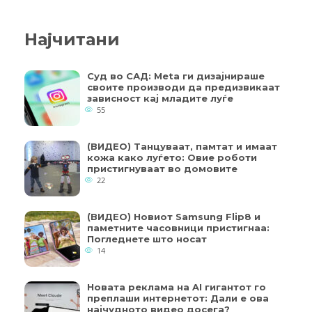
Најчитани
Суд во САД: Meta ги дизајнираше
своите производи да предизвикаат
зависност кај младите луѓе
55
(ВИДЕО) Танцуваат, памтат и имаат
кожа како луѓето: Овие роботи
пристигнуваат во домовите
22
(ВИДЕО) Новиот Samsung Flip8 и
паметните часовници пристигнаа:
Погледнете што носат
14
Новата реклама на AI гигантот го
преплаши интернетот: Дали е ова
најчудното видео досега?