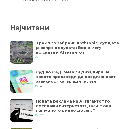
Најчитани
Трамп го забрани Anthropic, судијата
ја запре одлуката: Војна меѓу
војската и AI гигантот
73
Суд во САД: Meta ги дизајнираше
своите производи да предизвикаат
зависност кај младите луѓе
49
Новата реклама на AI гигантот го
преплаши интернетот: Дали е ова
најчудното видео досега?
26