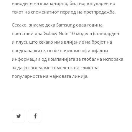
наводите на компанијата, бил најпопуларен во
текот на споменатиот период на претпродажба.
Секако, знаеме дека Samsung оваа година
претстави два Galaxy Note 10 модела (стандарден
и плус), што секако има влијание на бројот на
преднарачките, но ќе почекаме официјални
информации од компанијата за глобална испорака
за да ја согледаме комплетната слика за
популарноста на најновата линија.