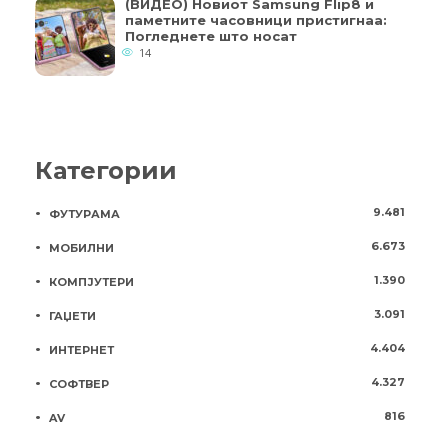
(ВИДЕО) Новиот Samsung Flip8 и
паметните часовници пристигнаа:
Погледнете што носат
14
Категории
9.481
ФУТУРАМА
6.673
МОБИЛНИ
1.390
КОМПЈУТЕРИ
3.091
ГАЏЕТИ
4.404
ИНТЕРНЕТ
4.327
СОФТВЕР
816
AV