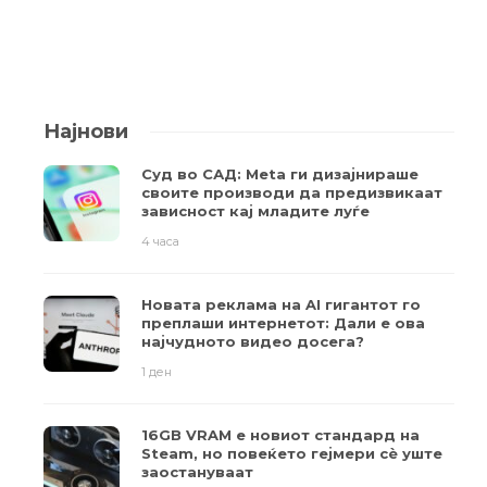
Најнови
Суд во САД: Meta ги дизајнираше
своите производи да предизвикаат
зависност кај младите луѓе
4 часа
Новата реклама на AI гигантот го
преплаши интернетот: Дали е ова
најчудното видео досега?
1 ден
16GB VRAM е новиот стандард на
Steam, но повеќето гејмери ​​сè уште
заостануваат