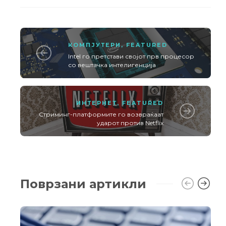
КОМПЈУТЕРИ
,
FEATURED
Intel го претстави својот прв процесор
со вештачка интелигенција
ИНТЕРНЕТ
,
FEATURED
Стриминг-платформите го возвраќаат
ударот против Netflix
Поврзани артикли