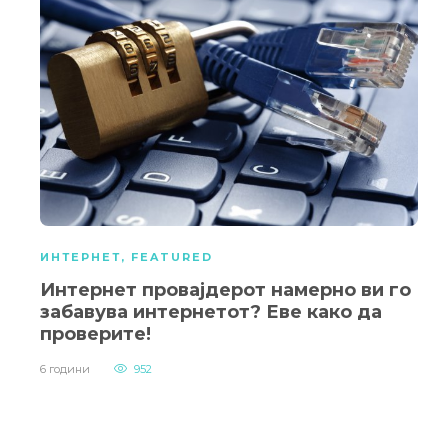
ИНТЕРНЕТ
,
FEATURED
Интернет провајдерот намерно ви го
забавува интернетот? Еве како да
проверите!
6 години
952