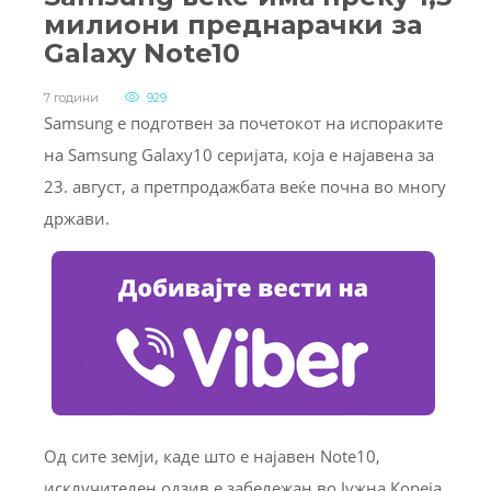
милиони преднарачки за
Galaxy Note10
7 години
929
Samsung е подготвен за почетокот на испораките
на Samsung Galaxy10 серијата, која е најавена за
23. август, а претпродажбата веќе почна во многу
држави.
Од сите земји, каде што е најавен Note10,
исклучителен одзив е забележан во Јужна Кореја.