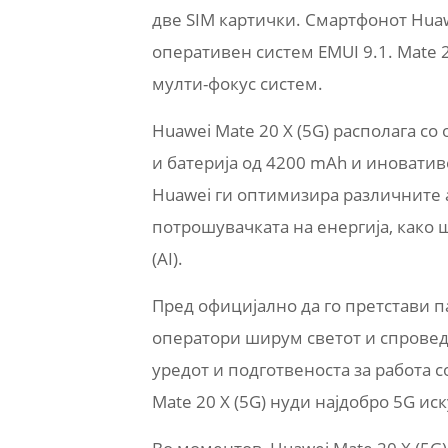
две SIM картички. Смартфонот Huaw
оперативен систем EMUI 9.1. Mate 2
мулти-фокус систем.
Huawei Mate 20 X (5G) располага с
и батерија од 4200 mAh и иноватив
Huawei ги оптимизира различните а
потрошувачката на енергија, како
(AI).
Пред официјално да го претстави 
оператори ширум светот и спровед
уредот и подготвеноста за работа с
Mate 20 X (5G) нуди најдобро 5G иск