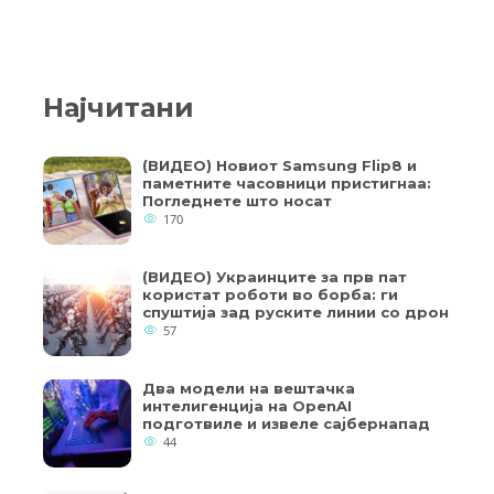
Најчитани
(ВИДЕО) Новиот Samsung Flip8 и
паметните часовници пристигнаа:
Погледнете што носат
170
(ВИДЕО) Украинците за прв пат
користат роботи во борба: ги
спуштија зад руските линии со дрон
57
Два модели на вештачка
интелигенција на OpenAI
подготвиле и извеле сајбернапад
44