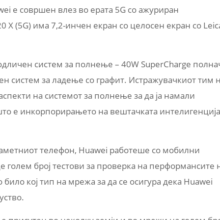
ei е совршен влез во ерата 5G со ажуриран
0 X (5G) има 7,2-инчен екран со целосен екран со Leic
о одличен систем за полнење – 40W SuperCharge полна
ен систем за ладење со графит. Истражувачкиот тим 
спекти на системот за полнење за да ја намали
 што е инкорпорирањето на вештачката интелигенциј
паметниот телефон, Huawei работеше со мобилни
е голем број тестови за проверка на перформансите 
о било кој тип на мрежа за да се осигура дека Huawei
уство.