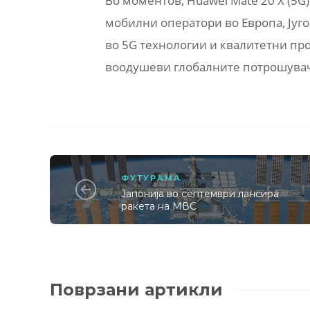
Во моментов, Huawei Mate 20 X (5G)
мобилни оператори во Европа, Југо
во 5G технологии и квалитетни пр
воодушеви глобалните потрошувачи
ФУТУРАМА
Јапонија во септември лансира
ракета на МВС
Поврзани артикли