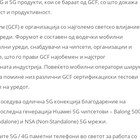
G и 5G продукти, кои се бараат од GCF, со што докажа
т и продуктивност.
(GCF) е организација со најголемо светско влијание
реди. Форумот е составен од водечки мобилни
лни уреди, снабдувачи на чипсети, организации и
, што го прави GCF најобемен и најстрог
ната индустрија. Повеќето мобилни оператори ширу
 да помине низ различни GCF сертификациски тестови
 на уредот.
поседува одлична 5G конекција благодарение на
последна генерација Huawei 5G чипсетови – Balong 50
ndalone) и NSA (Non-Standalone) 5G мрежи.
вите 5G / 4G паметни телефони во светот за работа со