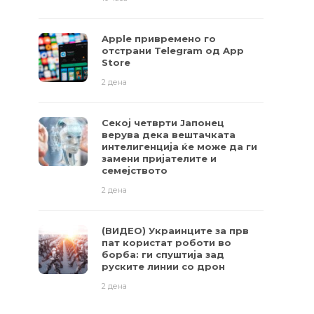
Apple привремено го
отстрани Telegram од App
Store
2 дена
Секој четврти Јапонец
верува дека вештачката
интелигенција ќе може да ги
замени пријателите и
семејството
2 дена
(ВИДЕО) Украинците за прв
пат користат роботи во
борба: ги спуштија зад
руските линии со дрон
2 дена