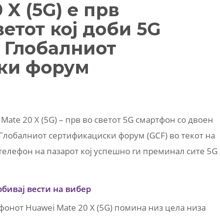
 X (5G) е прв
етот кој доби 5G
 Глобалниот
ки форум
Mate 20 X (5G) – прв во светот 5G смартфон со двоен
Глобалниот сертификациски форум (GCF) во текот на
 телефон на пазарот кој успешно ги преминал сите 5G
обивај вести на вибер
онот Huawei Mate 20 X (5G) помина низ цела низа