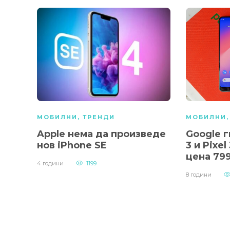
МОБИЛНИ
,
ТРЕНДИ
МОБИЛНИ
Apple нема да произведе
Google г
нов iPhone SE
3 и Pixel
цена 79
4 години
1199
8 години