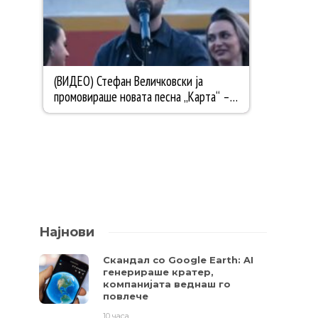
Најнови
Скандал со Google Earth: AI
генерираше кратер,
компанијата веднаш го
повлече
10 часа