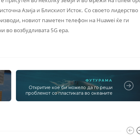
 е присутен во неколку земји и во мрежи на голем бр
источна Азија и Блискиот Исток. Со своето лидерство
оизводи, новиот паметен телефон на Huawei ќе ги
 во возбудливата 5G ера.
ФУТУРАМА
Откритие кое би можело да го реши
проблемот со пластиката во океаните