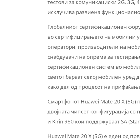
тестови за комуникациски 2G, 3G, 4
исклучива развиена функционалнос
Глобалниот сертификационен форум 
во сертифицирањето на мобилни у
оператори, производители на моби
снабдувачи на опрема за тестирање
сертификационен систем во мобил
светот бараат секој мобилен уред
како дел од процесот на прифаќање
Смартфонот Huawei Mate 20 X (5G) 
двојната чипсет конфигурација со 
и Kirin 980 кои поддржуваат SA (Sta
Huawei Mate 20 X (5G) е еден од пр