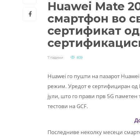
Huawei Mate 20
смартфон во св
сертификат од
сертификацис
7 години
839
Huawei го пушти на пазарот Huawei 
режим. Уредот е сертифициран од 
јули, што го прави прв 5G паметен
тестови на GCF.
Д
Последниве неколку месеци смартф