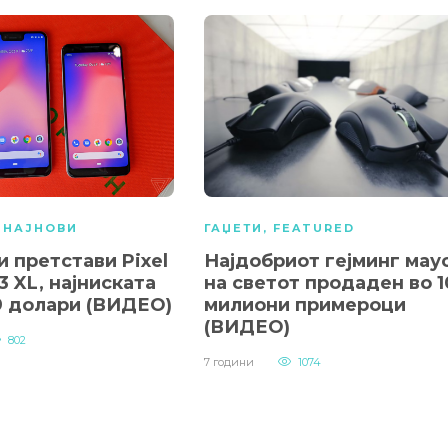
,
НАЈНОВИ
ГАЏЕТИ
,
FEATURED
и претстави Pixel
Најдобриот гејминг мау
 3 XL, најниската
на светот продаден во 1
9 долари (ВИДЕО)
милиони примероци
(ВИДЕО)
802
7 години
1074