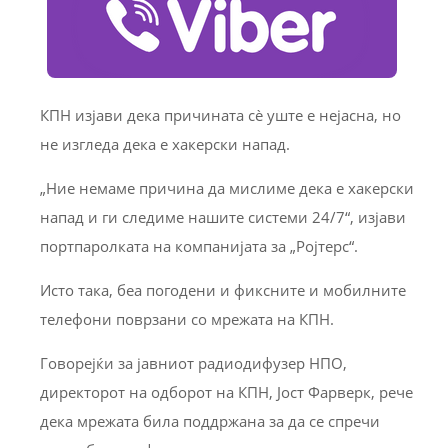
КПН изјави дека причината сè уште е нејасна, но
не изгледа дека е хакерски напад.
„Ние немаме причина да мислиме дека е хакерски
напад и ги следиме нашите системи 24/7“, изјави
портпаролката на компанијата за „Ројтерс“.
Исто така, беа погодени и фиксните и мобилните
телефони поврзани со мрежата на КПН.
Говорејќи за јавниот радиодифузер НПО,
директорот на одборот на КПН, Јост Фарверк, рече
дека мрежата била поддржана за да се спречи