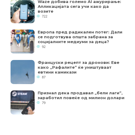
Waze добива големо AI ажурирање:
Апликацијата сега учи како да
возите
722
Европа пред радикален потег: Дали
се подготвува општа забрана за
социјалните медиуми за деца?
92
Француски рецепт за дронови: Еве
како „Рафалите“ ќе уништуваат
евтини камикази
87
Признал дека продавал „бели лаги“,
заработил повеќе од милион долари
79