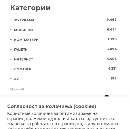
Категории
9.482
ФУТУРАМА
6.674
МОБИЛНИ
1.390
КОМПЈУТЕРИ
3.094
ГАЏЕТИ
4.406
ИНТЕРНЕТ
4.331
СОФТВЕР
817
AV
Show All
Согласност за колачиња (cookies)
Користиме колачиња за оптимизирање на
страницата. Некои од колачињата се од суштинско
значење за работата на страницата, а други помагаат
да ја подобриме оваа интернет страница и вашето