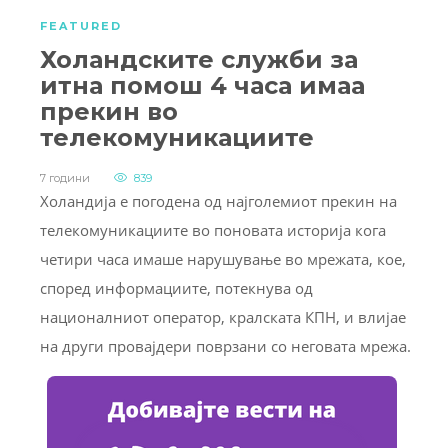
FEATURED
Холандските служби за
итна помош 4 часа имаа
прекин во
телекомуникациите
7 години
839
Холандија е погодена од најголемиот прекин на
телекомуникациите во поновата историја кога
четири часа имаше нарушување во мрежата, кое,
според информациите, потекнува од
националниот оператор, кралската КПН, и влијае
на други провајдери поврзани со неговата мрежа.