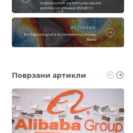
астронаутите од Меѓународната
вселенска станица (ВИДЕО)
ФУТУРАМА
Во Европа доаѓа екстремен топлотен
бран
Поврзани артикли