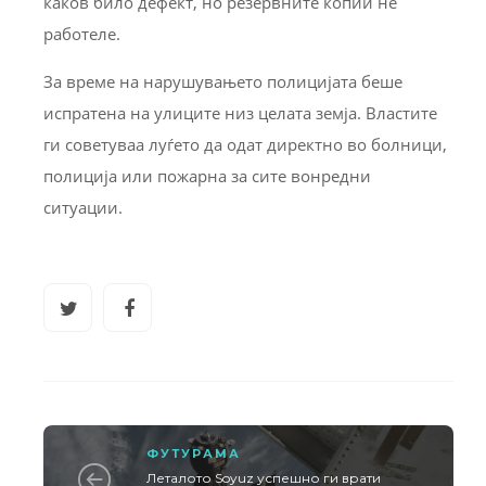
каков било
дефект, но резервните копии не
работеле.
За време на нарушувањето полицијата беше
испратена на улиците низ целата земја. Властите
ги советуваа луѓето да одат директно во болници,
полиција или пожарна за сите вонредни
ситуации.
ФУТУРАМА
Леталото Soyuz успешно ги врати