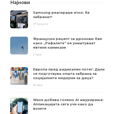
Најнови
Samsung реагираше итно: Ќе
забранат!
27 минути
Француски рецепт за дронови: Еве
како „Рафалите“ ќе уништуваат
евтини камикази
2 часа
Европа пред радикален потег: Дали
се подготвува општа забрана за
социјалните медиуми за деца?
16 часа
Waze добива големо AI ажурирање:
Апликацијата сега учи како да
возите