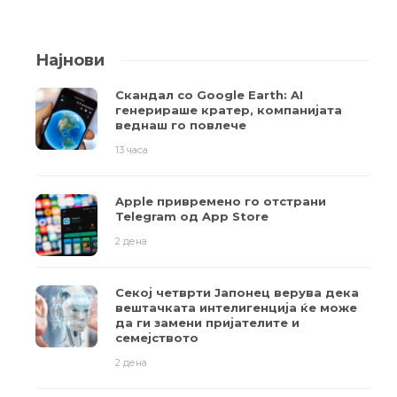
Најнови
Скандал со Google Earth: AI
генерираше кратер, компанијата
веднаш го повлече
13 часа
Apple привремено го отстрани
Telegram од App Store
2 дена
Секој четврти Јапонец верува дека
вештачката интелигенција ќе може
да ги замени пријателите и
семејството
2 дена