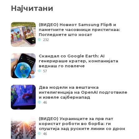
Најчитани
(ВИДЕО) Новиот Samsung Flip8 и
паметните часовници пристигнаа:
Погледнете што носат
232
Скандал со Google Earth: AI
генерираше кратер, компанијата
веднаш го повлече
57
Два модели на вештачка
интелигенција на OpenAI подготвиле
и извеле сајбернапад
46
(ВИДЕО) Украинците за прв пат
користат роботи во борба: ги
спуштија зад руските линии со дрон
46