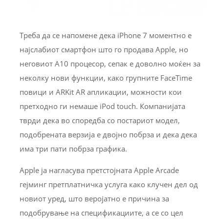
Треба да се напомене дека iPhone 7 моментно е
најслабиот смартфон што го продава Apple, но
неговиот A10 процесор, сепак е доволно моќен за
неколку нови функции, како групните FaceTime
повици и ARKit AR апликации, можности кои
претходно ги немаше iPod touch. Компанијата
тврди дека во споредба со постариот модел,
подобрената верзија е двојно побрза и дека дека
има три пати побрза графика.
Apple ја нагласува претстојната Apple Arcade
гејминг претплатничка услуга како клучен дел од
новиот уред, што веројатно е причина за
подобрување на спецификациите, а се со цел