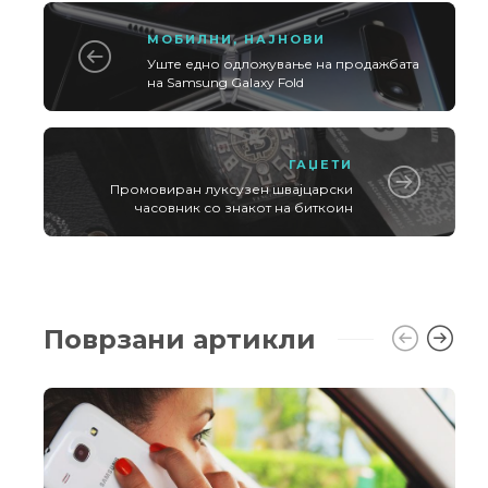
МОБИЛНИ
,
НАЈНОВИ
Уште едно одложување на продажбата
на Samsung Galaxy Fold
ГАЏЕТИ
Промовиран луксузен швајцарски
часовник со знакот на биткоин
Поврзани артикли