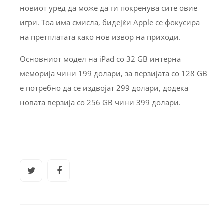
новиот уред да може да ги покренува сите овие
игри. Тоа има смисла, бидејќи Apple се фокусира
на претплатата како нов извор на приходи.
Основниот модел на iPad со 32 GB интерна
меморија чини 199 долари, за верзијата со 128 GB
е потребно да се издвојат 299 долари, додека
новата верзија со 256 GB чини 399 долари.