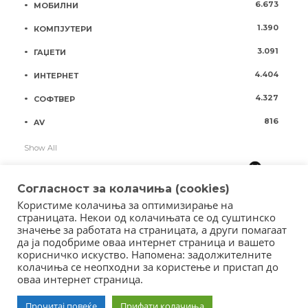
6.673
МОБИЛНИ
1.390
КОМПЈУТЕРИ
3.091
ГАЏЕТИ
4.404
ИНТЕРНЕТ
4.327
СОФТВЕР
816
AV
Show All
Согласност за колачиња (cookies)
Користиме колачиња за оптимизирање на
страницата. Некои од колачињата се од суштинско
значење за работата на страницата, а други помагаат
да ја подобриме оваа интернет страница и вашето
корисничко искуство. Напомена: задолжителните
колачиња се неопходни за користење и пристап до
оваа интернет страница.
Copyright © 2018 - Member of IAB Macedonia
Member of Clip Media Group / 2017
Прочитај повеќе
Прифати колачиња