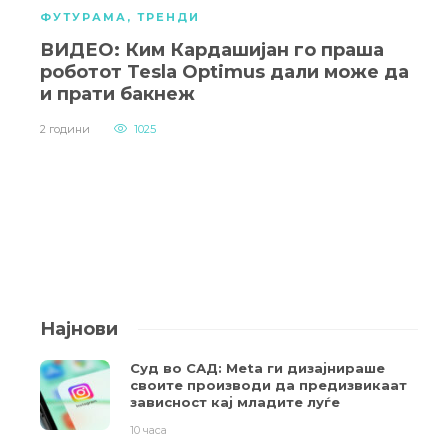
ФУТУРАМА
,
ТРЕНДИ
ВИДЕО: Ким Кардашијан го праша
роботот Tesla Optimus дали може да
и прати бакнеж
2 години
1025
Најнови
Суд во САД: Meta ги дизајнираше
своите производи да предизвикаат
зависност кај младите луѓе
10 часа