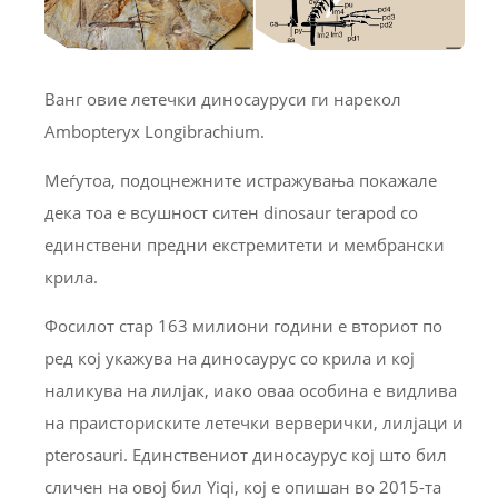
Ванг овие летечки диносауруси ги нарекол
Ambopteryx Longibrachium.
Меѓутоа, подоцнежните истражувања покажале
дека тоа е всушност ситен dinosaur terapod со
единствени предни екстремитети и мембрански
крила.
Фосилот стар 163 милиони години е вториот по
ред кој укажува на диносаурус со крила и кој
наликува на лилјак, иако оваа особина е видлива
на праисториските летечки верверички, лилјаци и
pterosauri. Единствениот диносаурус кој што бил
сличен на овој бил Yiqi, кој е опишан во 2015-та