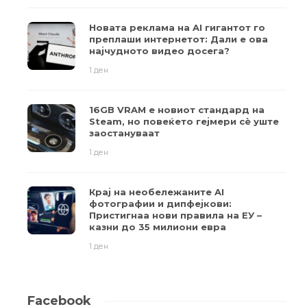
Новата реклама на AI гигантот го
преплаши интернетот: Дали е ова
најчудното видео досега?
1 ден
16GB VRAM е новиот стандард на
Steam, но повеќето гејмери ​​сè уште
заостануваат
1 ден
Крај на необележаните AI
фотографии и дипфејкови:
Пристигнаа нови правила на ЕУ –
казни до 35 милиони евра
1 ден
Facebook