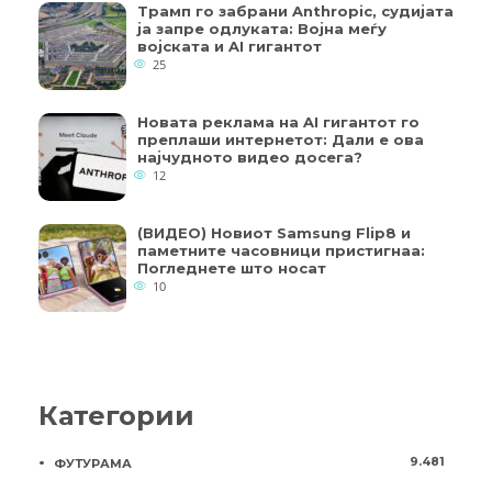
Трамп го забрани Anthropic, судијата
ја запре одлуката: Војна меѓу
војската и AI гигантот
25
Новата реклама на AI гигантот го
преплаши интернетот: Дали е ова
најчудното видео досега?
12
(ВИДЕО) Новиот Samsung Flip8 и
паметните часовници пристигнаа:
Погледнете што носат
10
Категории
9.481
ФУТУРАМА