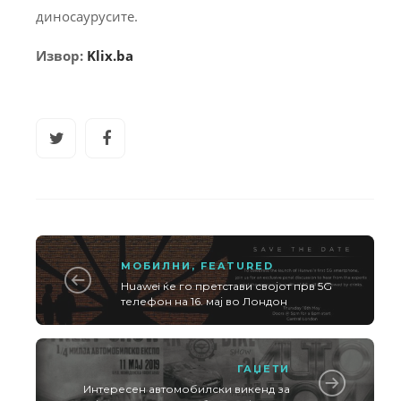
диносаурусите.
Извор:
Klix.ba
МОБИЛНИ
,
FEATURED
Huawei ќе го претстави својот прв 5G
телефон на 16. мај во Лондон
ГАЏЕТИ
Интересен автомобилски викенд за