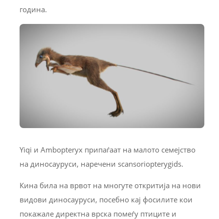
година.
Yiqi и Ambopteryx припаѓаат на малото семејство
на диносауруси, наречени scansoriopterygids.
Кина била на врвот на многуте откритија на нови
видови диносауруси, посебно кај фосилите кои
покажале директна врска помеѓу птиците и