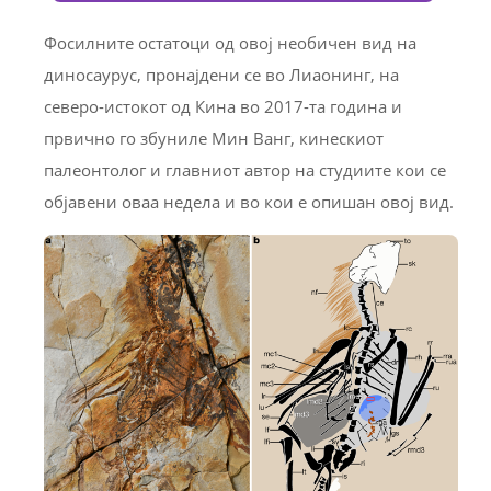
Фосилните остатоци од овој необичен вид на
диносаурус, пронајдени се во Лиаонинг, на
северо-истокот од Кина во 2017-та година и
првично го збуниле Мин Ванг, кинескиот
палеонтолог и главниот автор на студиите кои се
објавени оваа недела и во кои е опишан овој вид.