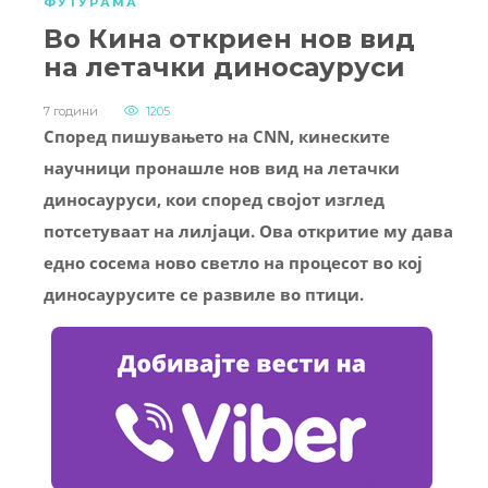
ФУТУРАМА
Во Кина откриен нов вид
на летaчки диносауруси
7 години
1205
Според пишувањето на CNN, кинеските
научници пронашле нов вид на летачки
диносауруси, кои според својот изглед
потсетуваат на лилјаци. Ова откритие му дава
едно сосема ново светло на процесот во кој
диносаурусите се развиле во птици.