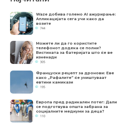
Waze добива големо AI ажурирање:
Апликацијата сега учи како да
возите
744
Можете ли да го користите
телефонот додека се полни?
Вистината за батеријата што ќе ве
изненади
305
Француски рецепт за дронови: Еве
како „Рафалите“ ќе уништуваат
евтини камикази
195
Европа пред радикален потег: Дали
се подготвува општа забрана за
социјалните медиуми за деца?
110