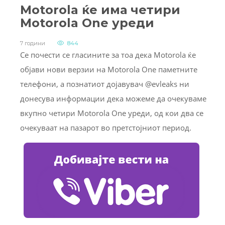
Motorola ќе има четири
Motorola One уреди
7 години
844
Се почести се гласините за тоа дека Motorola ќе
објави нови верзии на Motorola One паметните
телефони, а познатиот дојавувач @evleaks ни
донесува информации дека можеме да очекуваме
вкупно четири Motorola One уреди, од кои два се
очекуваат на пазарот во претстојниот период.