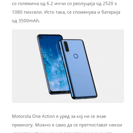
со големина од 6.2 инчи со реолуција од 2520 x
1080 пиксели. Исто така, се споменува и батерија
од 3500mAh.
Motorola One Action е уред за кој не се знае
премногу. Можно е само да се претпостават некои