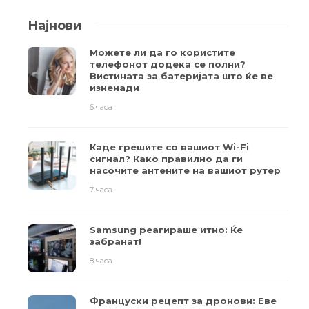
Најнови
Можете ли да го користите
телефонот додека се полни?
Вистината за батеријата што ќе ве
изненади
6 часа
Каде грешите со вашиот Wi-Fi
сигнал? Како правилно да ги
насочите антените на вашиот рутер
7 часа
Samsung реагираше итно: Ќе
забранат!
8 часа
Француски рецепт за дронови: Еве