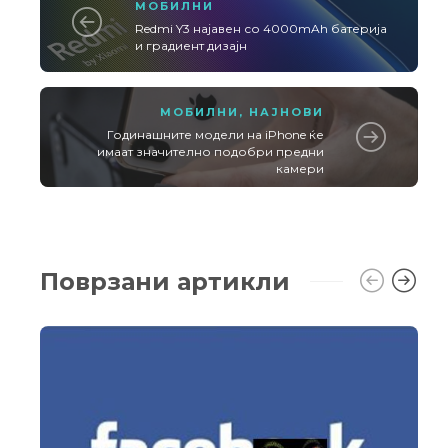
МОБИЛНИ
Redmi Y3 најавен со 4000mAh батерија
и градиент дизајн
МОБИЛНИ
,
НАЈНОВИ
Годинашните модели на iPhone ќе
имаат значително подобри предни
камери
Поврзани артикли