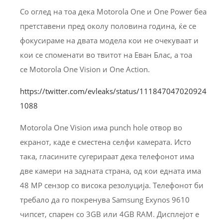
Со оглед на тоа дека Motorola One и One Power беа
претставени пред околу половина година, ќе се
фокусираме на двата модела кои не очекуваат и
кои се споменати во твитот на Еван Блас, а тоа
се Motorola One Vision и One Action.
https://twitter.com/evleaks/status/111847047020924
1088
Motorola One Vision има punch hole отвор во
екранот, каде е сместена селфи камерата. Исто
така, гласините сугерираат дека телефонот има
две камери на задната страна, од кои едната има
48 MP сензор со висока резолуција. Телефонот би
требало да го покренува Samsung Exynos 9610
чипсет, спарен со 3GB или 4GB RAM. Дисплејот е