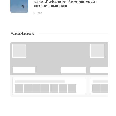
како „Рафалите“ ќе уништуваат
евтини камикази
9 часа
Facebook