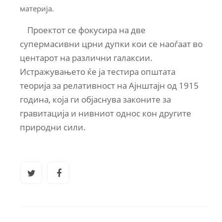
материја.
Проектот се фокусира на две
супермасивни црни дупки кои се наоѓаат во
центарот на различни галаксии.
Истражувањето ќе ја тестира општата
теорија за релативност на Ајнштајн од 1915
година, која ги објаснува законите за
гравитација и нивниот однос кон другите
природни сили.