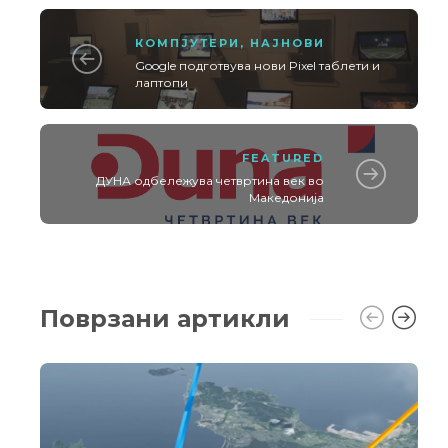
КОМПЈУТЕРИ
,
НАЈНОВИ
Google подготвува нови Pixel таблети и
лаптопи
FEATURED
ДУНА одбележува четвртина век во
Македонија
Поврзани артикли