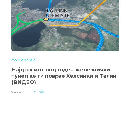
ФУТУРАМА
Најдолгиот подводен железнички
тунел ќе ги поврзе Хелсинки и Талин
(ВИДЕО)
7 години
1292