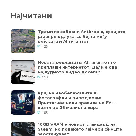
Најчитани
Трамп го забрани Anthropic, судијата
ја запре одлуката: Војна меѓу
војската и AI гигантот
128
Новата реклама на AI гигантот го
преплаши интернетот: Дали е ова
најчудното видео досега?
113
Крај на необележаните AI
фотографии и дипфејкови:
Пристигнаа нови правила на ЕУ –
казни до 35 милиони евра
103
16GB VRAM е новиот стандард на
Steam, но повеќето гејмери ​​сè уште
заостануваат