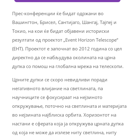
Прес-конференции ќе бидат одржани во
Вашингтон, Брисел, Сантијаго, Шангај, Тајпеј и
Токио, на кои ќе бидат објавени историски
резултати од проектот „Event Horizon Telescope“
(EHT). Проектот е започнат во 2012 година со цел
директно да се набљудува околината на црна
дупка со помош на глобална мрежа на телескопи.
Црните дупки се скоро невидливи поради
негативното влијание на светлината, па
научниците се фокусираат на нејзиното
опкружување, поточно на светлината и материјата
во нејзината најблиска орбита. Хоризонтот на
настани е сферата која ја опкружува црната дупка
од која не може да излезе ниту светлина, ниту