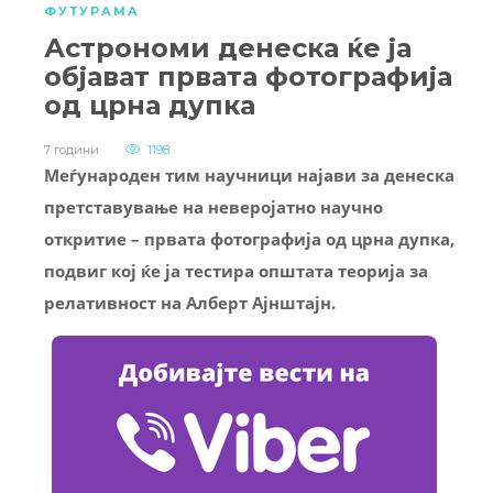
ФУТУРАМА
Астрономи денеска ќе ја
објават првата фотографија
од црна дупка
7 години
1198
Меѓународен тим научници најави за денеска
претставување на неверојатно научно
откритие – првата фотографија од црна дупка,
подвиг кој ќе ја тестира општата теорија за
релативност на Алберт Ајнштајн.