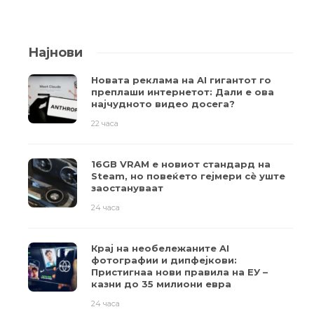
Најнови
Новата реклама на AI гигантот го
преплаши интернетот: Дали е ова
најчудното видео досега?
22 часа
16GB VRAM е новиот стандард на
Steam, но повеќето гејмери ​​сè уште
заостануваат
24 часа
Крај на необележаните AI
фотографии и дипфејкови:
Пристигнаа нови правила на ЕУ –
казни до 35 милиони евра
24 часа