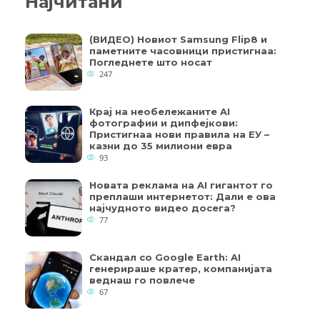
Најчитани
(ВИДЕО) Новиот Samsung Flip8 и
паметните часовници пристигнаа:
Погледнете што носат
247
Крај на необележаните AI
фотографии и дипфејкови:
Пристигнаа нови правила на ЕУ –
казни до 35 милиони евра
93
Новата реклама на AI гигантот го
преплаши интернетот: Дали е ова
најчудното видео досега?
77
Скандал со Google Earth: AI
генерираше кратер, компанијата
веднаш го повлече
67