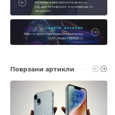
Колкава е веројатноста да ви го
украдат телефонот, а колкава да го
загубите?
ГАЏЕТИ
,
НАЈНОВИ
Tesla го претстави новиот компактен
SUV - Model Y (ВИДЕО)
Поврзани артикли