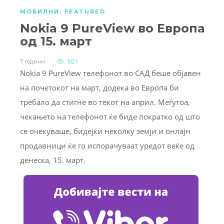
МОБИЛНИ
,
FEATURED
Nokia 9 PureView во Европа
од 15. март
7 години
1021
Nokia 9 PureView телефонот во САД беше објавен
на почетокот на март, додека во Европа би
требало да стигне во текот на април. Меѓутоа,
чекањето на телефонот ќе биде пократко од што
се очекуваше, бидејќи неколку земји и онлајн
продавници ќе го испорачуваат уредот веќе од
денеска, 15. март.