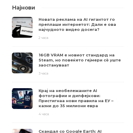
Најнови
Новата реклама на AI гигантот го
преплаши интернетот: Дали е ова
најчудното видео досега?
2 часа
16GB VRAM е новиот стандард на
Steam, но повеќето гејмери ​​сè уште
заостануваат
3 часа
Крај на необележаните AI
фотографии и дипфејкови:
Пристигнаа нови правила на ЕУ –
казни до 35 милиони евра
4 часа
Скандал со Google Earth: AI