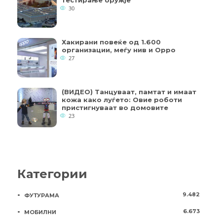
тестирање оружје
30
Хакирани повеќе од 1.600
организации, меѓу нив и Oppo
27
(ВИДЕО) Танцуваат, памтат и имаат
кожа како луѓето: Овие роботи
пристигнуваат во домовите
23
Категории
9.482
ФУТУРАМА
6.673
МОБИЛНИ