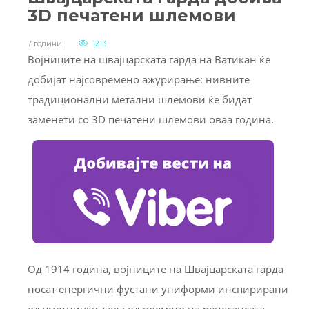
3D печатени шлемови
7 години
1213
Војниците на швајцарската гарда на Ватикан ќе
добијат најсовремено ажурирање: нивните
традиционални метални шлемови ќе бидат
заменети со 3D печатени шлемови оваа година.
Од 1914 година, војниците на Швајцарската гарда
носат енергични фустани униформи инспирирани
од уметнички дела од времето на ренесансата.