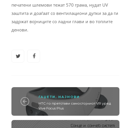
печатени шлемови тежат 570 грама, нудат UV
заштита и доаѓаат со вентилациони дупки за да ги
задржат војниците со ладни глави и во топлите
денови.
ГАЏЕТИ
,
НАЈНОВИ
HTC го претстави самостојниот VR уред
Vive Focus Plus