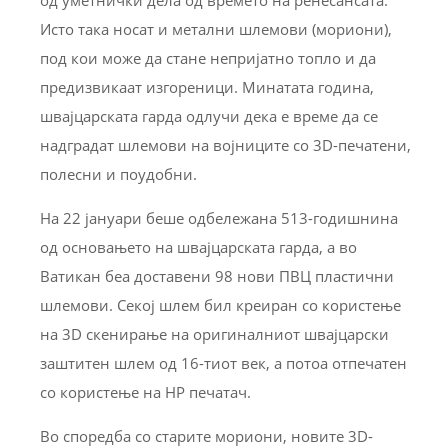
Исто така носат и метални шлемови (мориони),
под кои може да стане непријатно топло и да
предизвикаат изгореници. Минатата година,
швајцарската гарда одлучи дека е време да се
надградат шлемови на војниците со 3D-печатени,
полесни и поудобни.
На 22 јануари беше одбележана 513-годишнина
од основањето на швајцарската гарда, а во
Ватикан беа доставени 98 нови ПВЦ пластични
шлемови. Секој шлем бил креиран со користење
на 3D скенирање на оригиналниот швајцарски
заштитен шлем од 16-тиот век, а потоа отпечатен
со користење на HP печатач.
Во споредба со старите мориони, новите 3D-