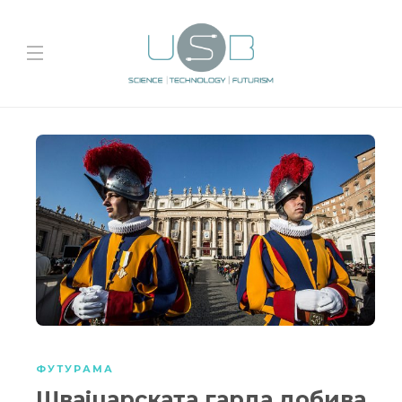
ФУТУРАМА
Швајцарската гарда добива