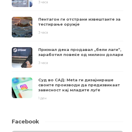
3 часа
Пентагон ги отстрани извештаите за
тестирање оружје
3 часа
Признал дека продавал „бели лаги“,
заработил повеќе од милион долари
3 часа
Суд во САД: Meta ги дизајнираше
своите производи да предизвикаат
зависност кај младите луѓе
1 ден
Facebook