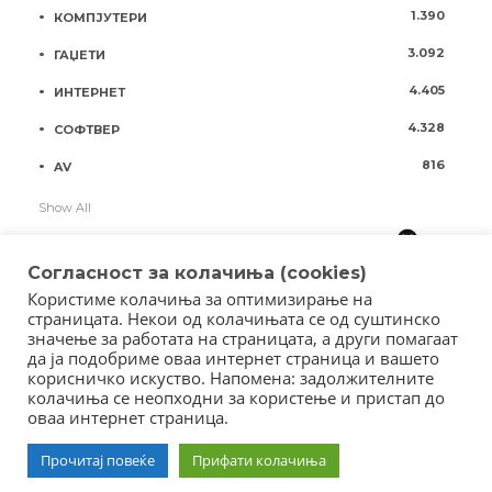
1.390
КОМПЈУТЕРИ
3.092
ГАЏЕТИ
4.405
ИНТЕРНЕТ
4.328
СОФТВЕР
816
AV
Show All
Согласност за колачиња (cookies)
Користиме колачиња за оптимизирање на
страницата. Некои од колачињата се од суштинско
значење за работата на страницата, а други помагаат
да ја подобриме оваа интернет страница и вашето
корисничко искуство. Напомена: задолжителните
колачиња се неопходни за користење и пристап до
оваа интернет страница.
Copyright © 2018 - Member of IAB Macedonia
Member of Clip Media Group / 2017
Прочитај повеќе
Прифати колачиња