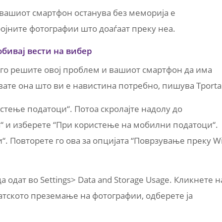
 вашиот смартфон останува без меморија е
ојните фотографии што доаѓаат преку неа.
обивај вести на вибер
 го решите овој проблем и вашиот смартфон да има
вате она што ви е навистина потребно, пишува Tportal
истење податоци“. Потоа скролајте надолу до
“ и изберете “При користење на мобилни податоци“.
“. Повторете го ова за опцијата “Поврзување преку Wi
а одат во Settings> Data and Storage Usage. Кликнете н
матското преземање на фотографии, одберете ја