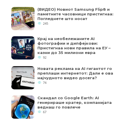
(ВИДЕО) Новиот Samsung Flip8 и
паметните часовници пристигнаа:
Погледнете што носат
245
Крај на необележаните AI
фотографии и дипфејкови:
Пристигнаа нови правила на ЕУ –
казни до 35 милиони евра
92
Новата реклама на AI гигантот го
преплаши интернетот: Дали е ова
најчудното видео досега?
74
Скандал со Google Earth: AI
генерираше кратер, компанијата
веднаш го повлече
67