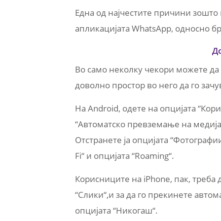
Една од најчестите причини зошто
апликацијата WhatsApp, односно бр
Д
Во само неколку чекори можете да
доволно простор во него да го зачу
На Android, одете на опцијата “Кор
“Автоматско превземање на медија
Отстранете ја опцијата “Фотографии
Fi“ и опцијата “Roaming“.
Корисниците на iPhone, пак, треба д
“Слики“,и за да го прекинете авто
опцијата “Никогаш“.