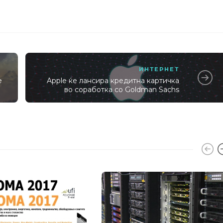
ИНТЕРНЕТ
е
Apple ќе лансира кредитна картичка
во соработка со Goldman Sachs