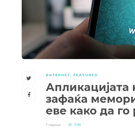
ИНТЕРНЕТ
,
FEATURED
Апликацијата к
зафаќа мемори
еве како да г
7 години
1098