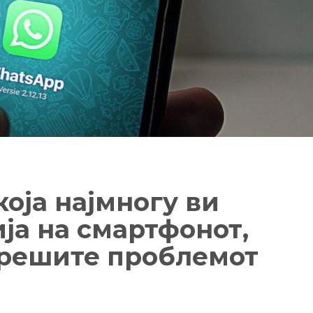
оја најмногу ви
ја на смартфонот,
о решите проблемот