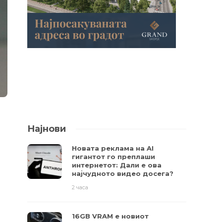
Најнови
Новата реклама на AI
гигантот го преплаши
интернетот: Дали е ова
најчудното видео досега?
2 часа
16GB VRAM е новиот