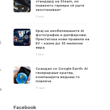
стандард на Steam, но
повеќето гејмери ​​сè уште
заостануваат
3 часа
Крај на необележаните AI
фотографии и дипфејкови:
Пристигнаа нови правила на
.
ЕУ – казни до 35 милиони
евра
3 часа
Скандал со Google Earth: AI
-
генерираше кратер,
компанијата веднаш го
повлече
а
17 часа
Facebook