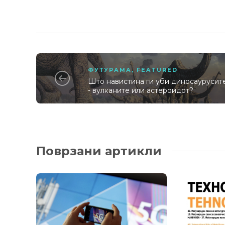
ФУТУРАМА
,
FEATURED
Што навистина ги уби диносаурусит
- вулканите или астероидот?
Поврзани артикли