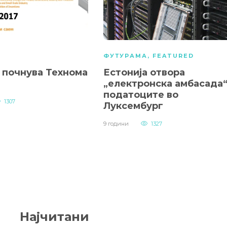
ФУТУРАМА
,
FEATURED
 почнува Технома
Естонија отвора
„електронска амбасада“
податоците во
1307
Луксембург
9 години
1327
Најчитани